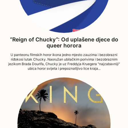
“Reign of Chucky”: Od uplašene djece do
queer horora
U panteonu filmskih horor ikona jedno mjesto zauzima i bezobrazni
riđokosi lutak Chucky. Naoružan ubilačkim porivima i bezobraznim
jezikom Brada Dourifa, Chucky je uz Freddyja Kruegera "najzabavniji"
ubica horor svijeta i prepoznatljivo lice kraja...
26/09/2024