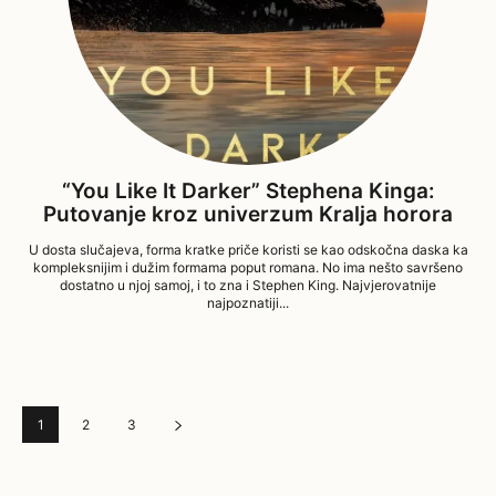
“You Like It Darker” Stephena Kinga:
Putovanje kroz univerzum Kralja horora
U dosta slučajeva, forma kratke priče koristi se kao odskočna daska ka
kompleksnijim i dužim formama poput romana. No ima nešto savršeno
dostatno u njoj samoj, i to zna i Stephen King. Najvjerovatnije
najpoznatiji...
13/09/2024
1
2
3