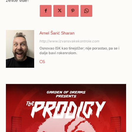
želite više?
Arnel Šarić Sharan
http://www.izvansvakekontrole.com
Osnovao ISK kao tinejdžer; nije porastao, pa se i
dalje bavi rokenrolom.