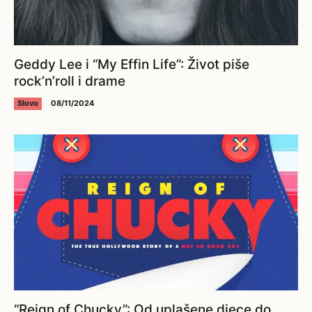
Geddy Lee i “My Effin Life”: Život piše
rock’n’roll i drame
Slovo
08/11/2024
“Reign of Chucky”: Od uplašene djece do