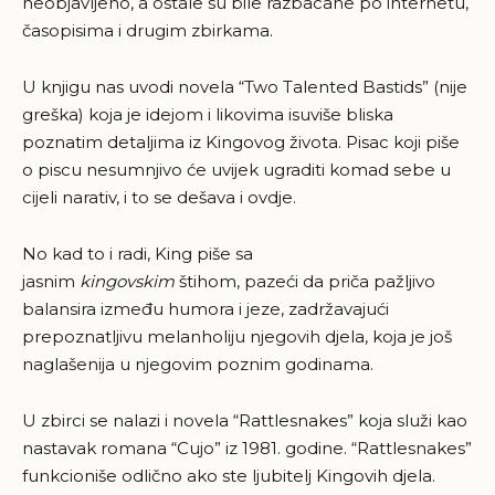
neobjavljeno, a ostale su bile razbacane po internetu,
časopisima i drugim zbirkama.
U knjigu nas uvodi novela “Two Talented Bastids” (nije
greška) koja je idejom i likovima isuviše bliska
poznatim detaljima iz Kingovog života. Pisac koji piše
o piscu nesumnjivo će uvijek ugraditi komad sebe u
cijeli narativ, i to se dešava i ovdje.
No kad to i radi, King piše sa
jasnim
kingovskim
štihom, pazeći da priča pažljivo
balansira između humora i jeze, zadržavajući
prepoznatljivu melanholiju njegovih djela, koja je još
naglašenija u njegovim poznim godinama.
U zbirci se nalazi i novela “Rattlesnakes” koja služi kao
nastavak romana “Cujo” iz 1981. godine. “Rattlesnakes”
funkcioniše odlično ako ste ljubitelj Kingovih djela.