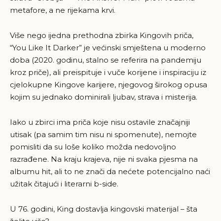
metafore, a ne rijekama krvi.
Više nego ijedna prethodna zbirka Kingovih priča,
“You Like It Darker” je većinski smještena u moderno
doba (2020. godinu, stalno se referira na pandemiju
kroz priče), ali preispituje i vuče korijene i inspiraciju iz
cjelokupne Kingove karijere, njegovog širokog opusa
kojim su jednako dominirali ljubav, strava i misterija.
Iako u zbirci ima priča koje nisu ostavile značajniji
utisak (pa samim tim nisu ni spomenute), nemojte
pomisliti da su loše koliko možda nedovoljno
razrađene. Na kraju krajeva, nije ni svaka pjesma na
albumu hit, ali to ne znači da nećete potencijalno naći
užitak čitajući i literarni b-side.
U 76. godini, King dostavlja kingovski materijal – šta