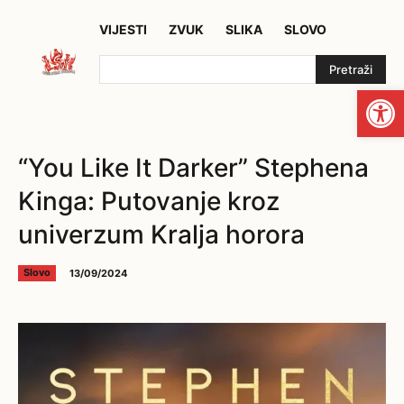
VIJESTI
ZVUK
SLIKA
SLOVO
Pretraži
Open
“You Like It Darker” Stephena
Kinga: Putovanje kroz
univerzum Kralja horora
13/09/2024
Slovo