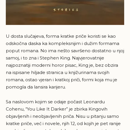
U dosta slučajeva, forma kratke priče koristi se kao
odskočna daska ka kompleksnijim i dužim formama
poput romana. No ima nešto savršeno dostatno u njoj
samoj, i to zna i Stephen King. Najvjerovatnije
najpoznatiji moderni horor pisac, King je, bez obzira
na ispisane hiljade stranica u knjižurinama svojih
romana, ostao vjeran i kratkoj priči, formi koja mu je
pomogla da lansira karijeru.
Sa naslovom kojim se odaje počast Leonardu
Cohenu, “You Like It Darker” je zbirka Kingovih
objavljenih i neobjavljenih priča. Nisu u pitanju samo
kratke priče, već i novele, njih 12, od kojih je pet ranije