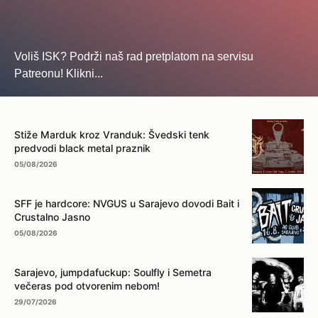
Voliš ISK? Podrži naš rad pretplatom na servisu
Patreonu! Klikni...
... na ovo dugme!
Stiže Marduk kroz Vranduk: Švedski tenk
predvodi black metal praznik
05/08/2026
SFF je hardcore: NVGUS u Sarajevo dovodi Bait i
Crustalno Jasno
05/08/2026
Sarajevo, jumpdafuckup: Soulfly i Semetra
večeras pod otvorenim nebom!
29/07/2026