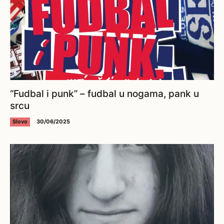
“Fudbal i punk” – fudbal u nogama, pank u
srcu
Slovo
30/06/2025