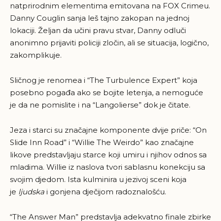
natprirodnim elementima emitovana na FOX Crimeu.
Danny Couglin sanja leš tajno zakopan na jednoj
lokaciji. Željan da učini pravu stvar, Danny odluči
anonimno prijaviti policiji zločin, ali se situacija, logično,
zakomplikuje.
Sličnog je renomea i “The Turbulence Expert” koja
posebno pogađa ako se bojite letenja, a nemoguće
je da ne pomislite i na “Langolierse” dok je čitate.
Jeza i starci su značajne komponente dvije priče: “On
Slide Inn Road” i “Willie The Weirdo” kao značajne
likove predstavljaju starce koji umiru i njihov odnos sa
mladima. Willie iz naslova tvori sablasnu konekciju sa
svojim djedom. Ista kulminira u jezivoj sceni koja
je
ljudska
i gonjena dječijom radoznalošću.
“The Answer Man” predstavlja adekvatno finale zbirke