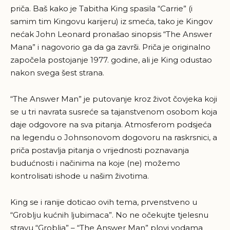
priča. Baš kako je Tabitha King spasila “Carrie” (i
samim tim Kingovu karijeru) iz smeća, tako je Kingov
nećak John Leonard pronašao sinopsis “The Answer
Mana” i nagovorio ga da ga završi. Priča je originalno
započela postojanje 1977. godine, ali je King odustao
nakon svega šest strana.
“The Answer Man” je putovanje kroz život čovjeka koji
se u tri navrata susreće sa tajanstvenom osobom koja
daje odgovore na sva pitanja. Atmosferom podsjeća
na legendu o Johnsonovom dogovoru na raskrsnici, a
priča postavlja pitanja o vrijednosti poznavanja
budućnosti i načinima na koje (ne) možemo
kontrolisati ishode u našim životima.
King se i ranije doticao ovih tema, prvenstveno u
“Groblju kućnih ljubimaca”. No ne očekujte tjelesnu
stravu “Groblja” – “The Answer Man” plovi vodama