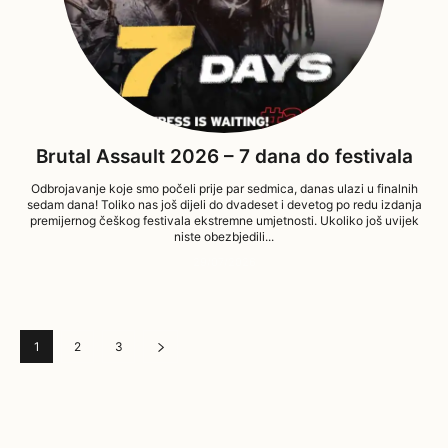
Brutal Assault 2026 – 7 dana do festivala
Odbrojavanje koje smo počeli prije par sedmica, danas ulazi u finalnih
sedam dana! Toliko nas još dijeli do dvadeset i devetog po redu izdanja
premijernog češkog festivala ekstremne umjetnosti. Ukoliko još uvijek
niste obezbjedili...
29/07/2026
1
2
3