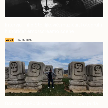
Intervju: Filip Stojiljković, muzičar, fotograf i
historičar emo/screamo scene
Zvuk
02/06/2026
Osnivač SaRock.ba Neven D.: “Glupo je da