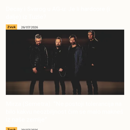
Decay i Svarog u AG-u: Je li hardcore (i
dalje) iz Tuzle?
Zvuk
26/07/2026
Mirza (Semetra): “Ne postoji tolerancija na
bilo kakvu neozbiljnost čim se malo makneš
iz naše zemlje”
Zvuk
20/07/2026