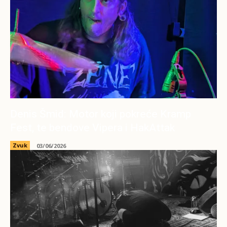
Denis Šmid: Motor koji pokreće Kramp
Fest, te bendove Vipera i HakAttak
Zvuk
03/06/2026