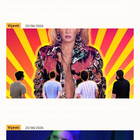
Vrelo NVGUS ljeto: U Sarajevo stižu BAIT,
Frenzee i Grim Rhythm!
Vijesti
23/06/2026
Surf rock i kafana: Moussaka stiže u Brew
Brothers, podrška Fakat!
Vijesti
23/06/2026