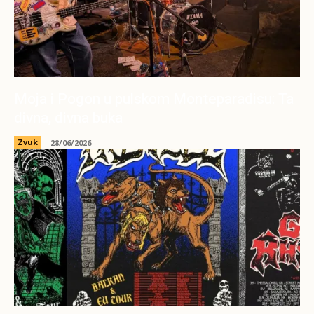
Moja i Pogon u pulskom Monteparadisu: Ta
divna, divna buka
Zvuk
28/06/2026