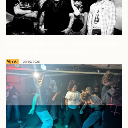
Sarajevo, jumpdafuckup: Soulfly i Semetra
večeras pod otvorenim nebom!
Vijesti
29/07/2026