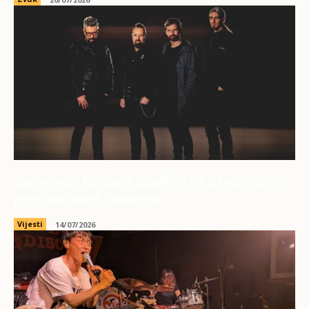
Sarajevski koncert Soulflya na otvorenom;
podrška bend Semetra
Vijesti
14/07/2026