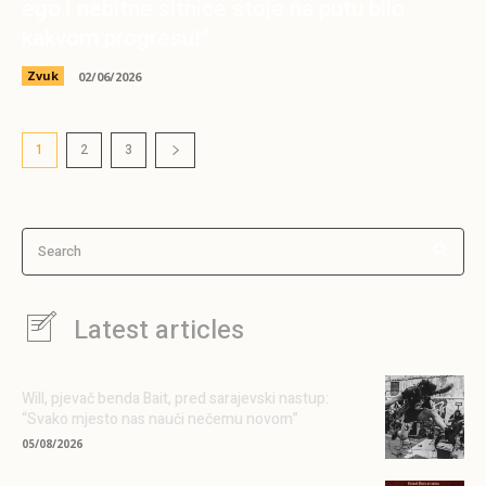
ego i nebitne sitnice stoje na putu bilo
kakvom progresu!”
Zvuk
02/06/2026
1
2
3
Search
Latest articles
Will, pjevač benda Bait, pred sarajevski nastup:
“Svako mjesto nas nauči nečemu novom”
05/08/2026