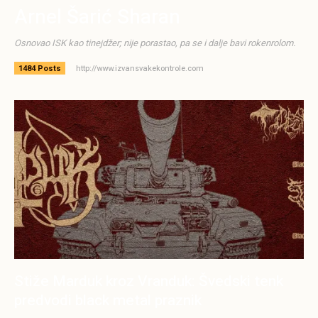
Arnel Šarić Sharan
Osnovao ISK kao tinejdžer; nije porastao, pa se i dalje bavi rokenrolom.
http://www.izvansvakekontrole.com
1484 Posts
Stiže Marduk kroz Vranduk: Švedski tenk
predvodi black metal praznik