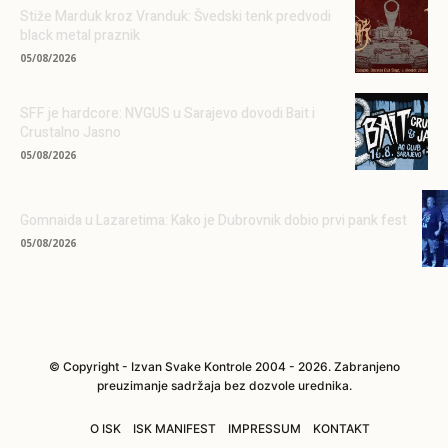
Stiže Marduk kroz Vranduk: Švedski tenk predvodi
black metal praznik
05/08/2026
SFF je hardcore: NVGUS u Sarajevo dovodi Bait i
Crustalno Jasno
05/08/2026
Gomnaida u Lazaretima: Kako je Dubrovnik dobio prvi pank fest
05/08/2026
© Copyright - Izvan Svake Kontrole 2004 - 2026. Zabranjeno
preuzimanje sadržaja bez dozvole urednika.
O ISK
ISK MANIFEST
IMPRESSUM
KONTAKT