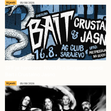
Vijesti
05/08/2026
SFF je hardcore: NVGUS u Sarajevo dovodi
Bait i Crustalno Jasno
Vijesti
05/08/2026