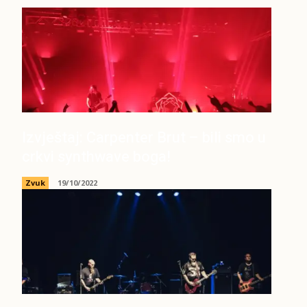
Izvještaj: Carpenter Brut – bili smo u
crkvi synthwave boga!
Zvuk
19/10/2022