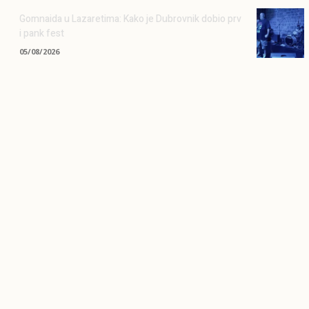
Gomnaida u Lazaretima: Kako je Dubrovnik dobio prv
i pank fest
05/08/2026