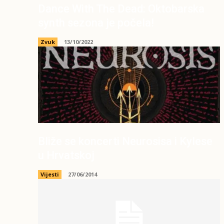
Dance With The Dead: Oktobarska
synth sezona je počela!
Zvuk
13/10/2022
Bliže se koncerti Neurosisa i Kylese
u Hrvatskoj
Vijesti
27/06/2014