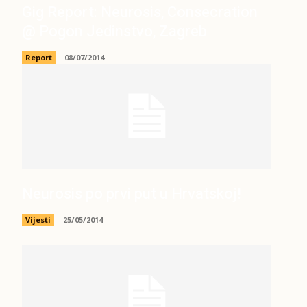
Gig Report: Neurosis, Consecration
@ Pogon Jedinstvo, Zagreb
Report
08/07/2014
Neurosis po prvi put u Hrvatskoj!
Vijesti
25/05/2014