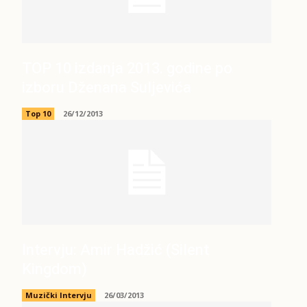
TOP 10 izdanja 2013. godine po
izboru Dženana Suljevića
Top 10
26/12/2013
Intervju: Amir Hadžić (Silent
Kingdom)
Muzički Intervju
26/03/2013