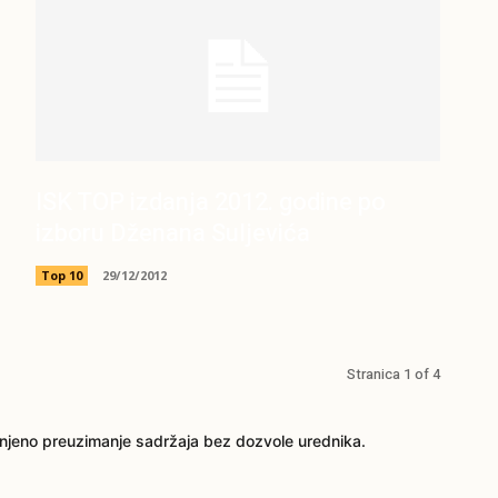
ISK TOP izdanja 2012. godine po
izboru Dženana Suljevića
Top 10
29/12/2012
Stranica 1 of 4
njeno preuzimanje sadržaja bez dozvole urednika.