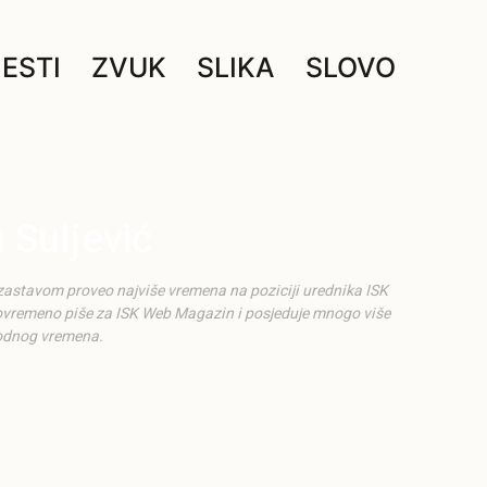
JESTI
ZVUK
SLIKA
SLOVO
 Suljević
zastavom proveo najviše vremena na poziciji urednika ISK
Povremeno piše za ISK Web Magazin i posjeduje mnogo više
odnog vremena.