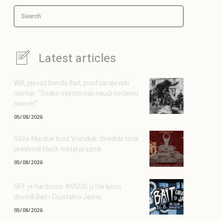
Search
Latest articles
Will, pjevač benda Bait, pred sarajevski
nastup: “Svako mjesto nas nauči nečemu
novom”
05/08/2026
Stiže Marduk kroz Vranduk: Švedski tenk
predvodi black metal praznik
05/08/2026
SFF je hardcore: NVGUS u Sarajevo
dovodi Bait i Crustalno Jasno
05/08/2026