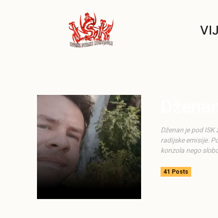
VI
Dženan
Dženan je pod ISK 
radijske emisije. 
konzola nego slob
41 Posts