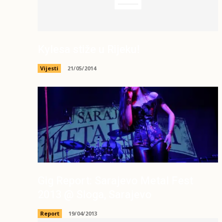
Kylesa stiže u Rijeku!
Vijesti
21/05/2014
Gig Report: Sarajevo Metal Fest
2013 @ Sloga, Sarajevo
Report
19/04/2013