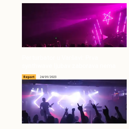
Perturbator u Varšavi: Prva
synthwave ljubav zaborava nema
Report
24/01/2023