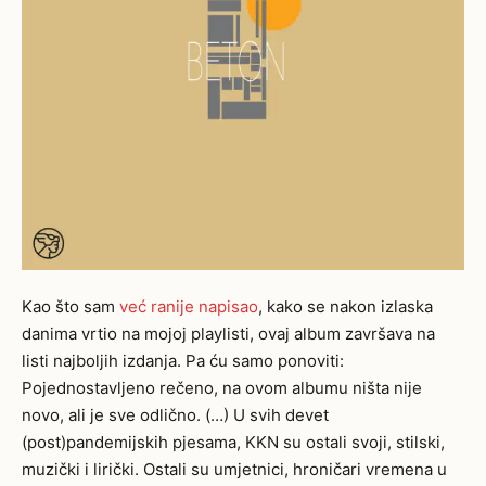
Kao što sam
već ranije napisao
, kako se nakon izlaska
danima vrtio na mojoj playlisti, ovaj album završava na
listi najboljih izdanja. Pa ću samo ponoviti:
Pojednostavljeno rečeno, na ovom albumu ništa nije
novo, ali je sve odlično. (…) U svih devet
(post)pandemijskih pjesama, KKN su ostali svoji, stilski,
muzički i lirički. Ostali su umjetnici, hroničari vremena u