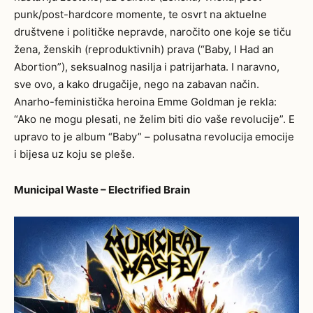
punk/post-hardcore momente, te osvrt na aktuelne
društvene i političke nepravde, naročito one koje se tiču
žena, ženskih (reproduktivnih) prava (“
Baby, I Had an
Abortion”
), seksualnog nasilja i patrijarhata. I naravno,
sve ovo, a kako drugačije, nego na zabavan način.
Anarho-feministička heroina Emme Goldman je rekla:
“Ako ne mogu plesati, ne želim biti dio vaše revolucije”. E
upravo to je album “
Baby” –
polusatna revolucija emocije
i bijesa uz koju se pleše.
Municipal Waste – Electrified Brain