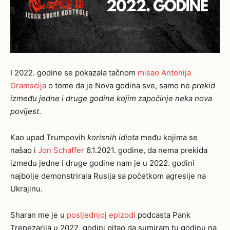
I 2022. godine se pokazala tačnom
misao Antonija
Gramscija
o tome da je Nova godina sve, samo ne
prekid
između jedne i druge godine kojim započinje neka nova
povijest
.
Kao upad Trumpovih
korisnih idiota
među kojima se
našao i
Jon Schaffer
6.1.2021. godine, da nema prekida
između jedne i druge godine nam je u 2022. godini
najbolje demonstrirala Rusija sa početkom agresije na
Ukrajinu.
Sharan me je u
posljednjoj epizodi
podcasta Pank
Trepezarija u 2022. godini pitao da sumiram tu godinu na