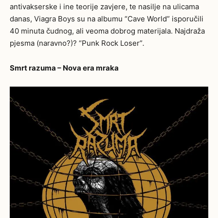
antivakserske i ine teorije zavjere, te nasilje na ulicama
danas, Viagra Boys su na albumu “Cave World” isporučili
40 minuta čudnog, ali veoma dobrog materijala. Najdraža
pjesma (naravno?)? “
Punk Rock Loser”
.
Smrt razuma – Nova era mraka