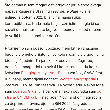
što odmah nisam mogao dati odgovor jer je zbog ovoga
napada Rusije na Ukrajinu i
savršene oluje
koja je
uslijedila potom 2022. bila, u najmanju ruku,
kontradiktorna. Kada malo bolje razmislim, mogla bi se
sažeti u onaj stari moto koji volim ponoviti – pod nebom
je veliki haos, situacija je odlična.
Promijenio sam posao, upoznao meni bitne i značajne
ljude, vidio neke prijatelje_ice koje nisam vidio godinama,
bio na još jednim Trnjanskim kresovima u Zagrebu,
odslušao mnogo dobrih svirki i koncerata, među kojima
izdvajam
Flogging Molly
i
Anti-Flag
u Varšavi, SAWA fest
u Županji, memorijalni koncert
Svoga tijela gospodar
u
Zagrebu i To Be Punk festival u Novom Sadu. Nakon toga
sam
posjetio Gruziju
, a par dana nakon povratka sam
od
strane UNICEF-a BiH
nagrađen Novinarskom nagradom
za doprinos pravima djece u BiH 2022. Nagradu sam
proslavio sa Igorom Štiksom u DKC-u Sarajevo, a za kraj