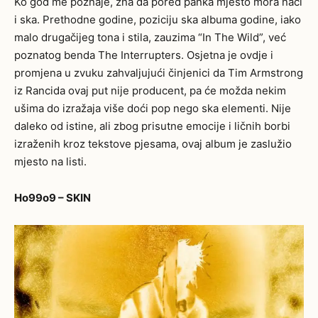
Ko god me poznaje, zna da pored panka mjesto mora naći
i ska. Prethodne godine, poziciju ska albuma godine, iako
malo drugačijeg tona i stila, zauzima “
In The Wild”
, već
poznatog benda The Interrupters. Osjetna je ovdje i
promjena u zvuku zahvaljujući činjenici da Tim Armstrong
iz Rancida ovaj put nije producent, pa će možda nekim
ušima do izražaja više doći pop nego ska elementi. Nije
daleko od istine, ali zbog prisutne emocije i ličnih borbi
izraženih kroz tekstove pjesama, ovaj album je zaslužio
mjesto na listi.
Ho99o9 – SKIN