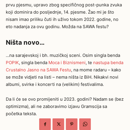
prvu pjesmu, upravo zbog specifičnog post-punka zvuka
koji dominira do posljednje, 14. pjesme. Žao mi je što
nisam imao priliku čuti ih uživo tokom 2022. godine, no
eto nadanja za ovu godinu. Možda na SAWA festu?
Ništa novo…
…na sarajevskoj i bh. muzičkoj sceni. Osim singla benda
POPIK
, singla benda
Moca i Biznismeni
, te
nastupa benda
Crustalno Jasno na SAWA Festu
, na mome radaru – kako
se može vidjeti na listi – nema ništa iz BiH. Nikakvi novi
albumi, svirke i koncerti na (velikim) festivalima.
Da li će se ovo promijeniti u 2023. godini? Nadam se (bez
optimizma), ali ne zaboravimo izjavu Gramscija sa
početka teksta.