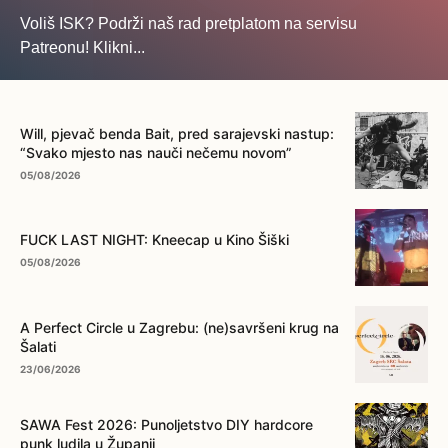
Voliš ISK? Podrži naš rad pretplatom na servisu
Patreonu! Klikni...
... na ovo dugme!
Will, pjevač benda Bait, pred sarajevski nastup:
“Svako mjesto nas nauči nečemu novom”
05/08/2026
FUCK LAST NIGHT: Kneecap u Kino Šiški
05/08/2026
A Perfect Circle u Zagrebu: (ne)savršeni krug na
Šalati
23/06/2026
SAWA Fest 2026: Punoljetstvo DIY hardcore
punk ludila u Županji