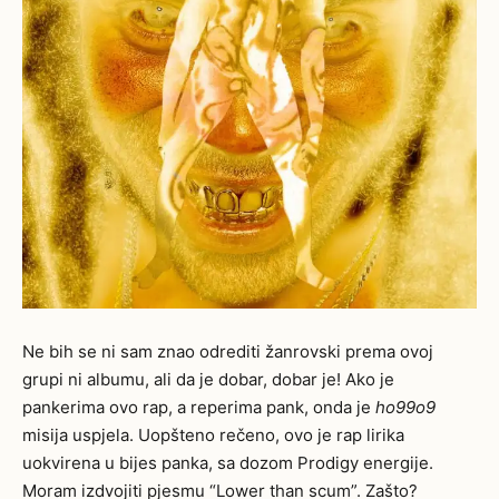
Ne bih se ni sam znao odrediti žanrovski prema ovoj
grupi ni albumu, ali da je dobar, dobar je! Ako je
pankerima ovo rap, a reperima pank, onda je
ho99o9
misija uspjela. Uopšteno rečeno, ovo je rap lirika
uokvirena u bijes panka, sa dozom Prodigy energije.
Moram izdvojiti pjesmu “
Lower than scum”
. Zašto?