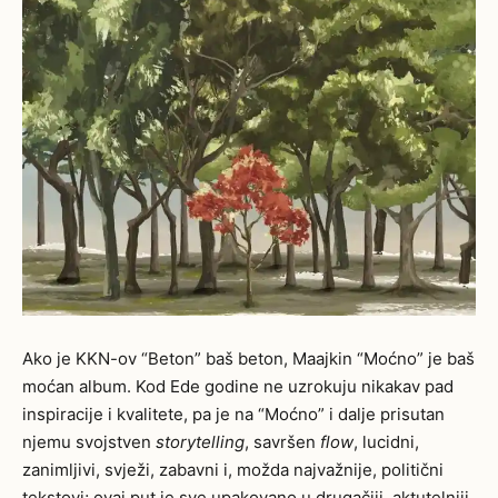
Ako je KKN-ov “Beton” baš beton, Maajkin “Moćno” je baš
moćan album. Kod Ede godine ne uzrokuju nikakav pad
inspiracije i kvalitete, pa je na “Moćno” i dalje prisutan
njemu svojstven
storytelling
, savršen
flow
, lucidni,
zanimljivi, svježi, zabavni i, možda najvažnije, politični
tekstovi; ovaj put je sve upakovano u drugačiji, aktutelniji