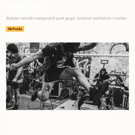
Minel Abaz
Bubnjar nekoliko sarajevskih punk grupa. Istaknuti antifašista i mislilac.
94 Posts
Will, pjevač benda Bait, pred sarajevski
nastup: “Svako mjesto nas nauči nečemu