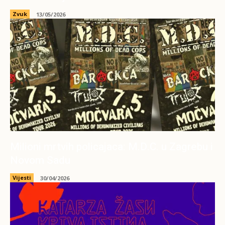
Zvuk
13/05/2026
Milioni mrtvih policajaca: M.D.C. u Zagrebu i
Novom Sadu
Vijesti
30/04/2026