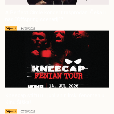
A Perfect Circle koncert rasprodan: Čeka li
nas “Offspring scenarij”?
Vijesti
24/03/2026
Kneecap stižu u Ljubljanu: Irski fenomen u
Kinu Šiška!
Vijesti
07/03/2026