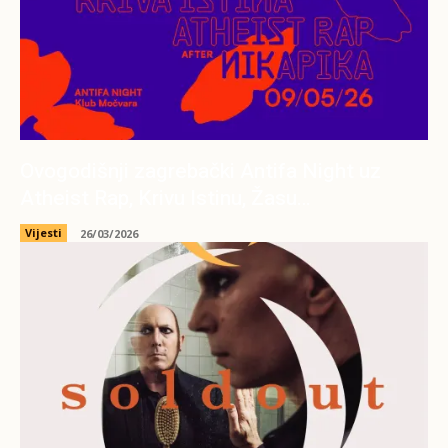
Ovogodišnji zagrebački Antifa Night uz
Atheist Rap, Krivu Istinu, Žasu…
Vijesti
26/03/2026