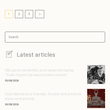
1
2
3
Search
Latest articles
Will, pjevač benda Bait, pred sarajevski nastup:
“Svako mjesto nas nauči nečemu novom”
05/08/2026
Stiže Marduk kroz Vranduk: Švedski tenk predvodi
black metal praznik
05/08/2026