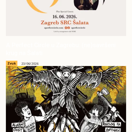
A Perfect Circle u Zagrebu: (ne)savršeni
krug na Šalati
Zvuk
23/06/2026