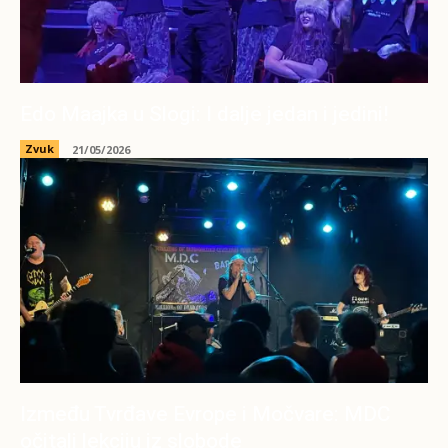
Edo Maajka u Slogi: I dalje jedan i jedini!
Zvuk
21/05/2026
Između Tvrđave Evrope i Močvare: MDC
očitali lekciju iz slobode