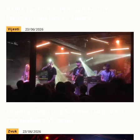
SAWA Fest 2026: Punoljetstvo DIY
hardcore punk ludila u Županji
Vijesti
23/06/2026
Izvještaj: Dead Dog Summer i High Vis u
zagrebačkom Vintageu
Zvuk
23/06/2026