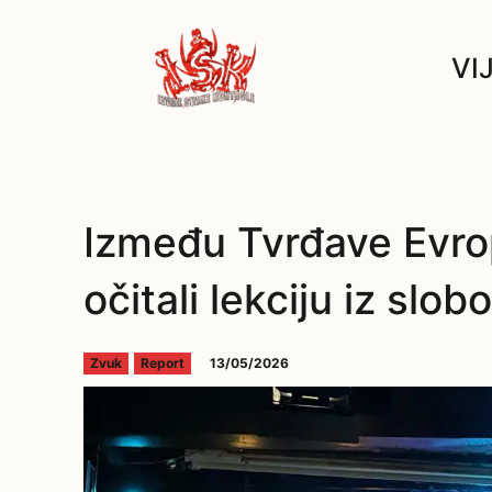
VI
Između Tvrđave Evro
očitali lekciju iz slob
13/05/2026
Zvuk
Report