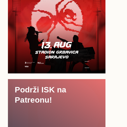
Podrži ISK na
Patreonu!