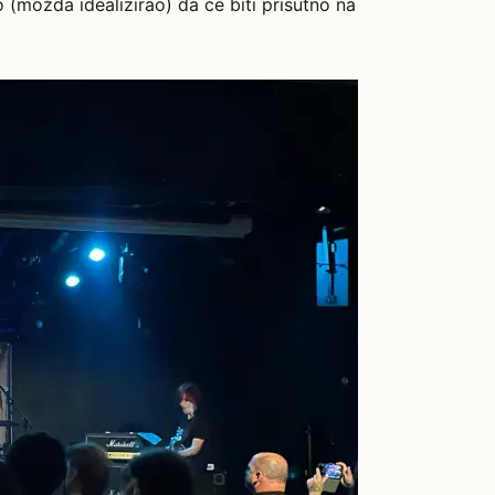
 (možda idealizirao) da će biti prisutno na