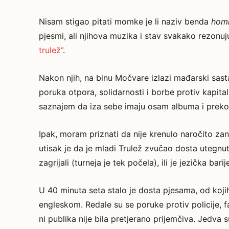
Nisam stigao pitati momke je li naziv benda
hom
pjesmi, ali njihova muzika i stav svakako rezonu
trulež”
.
Nakon njih, na binu Močvare izlazi mađarski sast
poruka otpora, solidarnosti i borbe protiv kapit
saznajem da iza sebe imaju osam albuma i preko
Ipak, moram priznati da nije krenulo naročito zani
utisak je da je mladi Trulež zvučao dosta utegnu
zagrijali (turneja je tek počela), ili je jezička bari
U 40 minuta seta stalo je dosta pjesama, od koji
engleskom. Redale su se poruke protiv policije, f
ni publika nije bila pretjerano prijemčiva. Jedva s