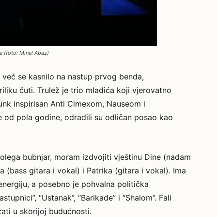
 (foto: Minel Abaz)
to, već se kasnilo na nastup prvog benda,
liku čuti. Trulež je trio mladića koji vjerovatno
unk inspirisan Anti Cimexom, Nauseom i
še od pola godine, odradili su odličan posao kao
olega bubnjar, moram izdvojiti vještinu Dine (nadam
a (bass gitara i vokal) i Patrika (gitara i vokal). Ima
 energiju, a posebno je pohvalna politička
tupnici”, “Ustanak”, “Barikade” i “Shalom”. Fali
ti u skorijoj budućnosti.