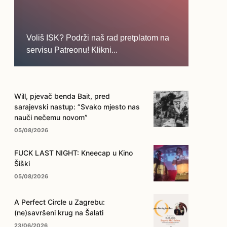
Voliš ISK? Podrži naš rad pretplatom na
servisu Patreonu! Klikni...
... na ovo dugme!
Will, pjevač benda Bait, pred
sarajevski nastup: “Svako mjesto nas
nauči nečemu novom”
05/08/2026
FUCK LAST NIGHT: Kneecap u Kino
Šiški
05/08/2026
A Perfect Circle u Zagrebu:
(ne)savršeni krug na Šalati
23/06/2026