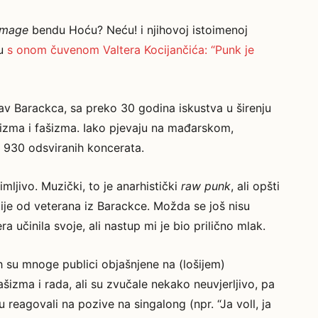
mage
bendu Hoću? Neću! i njihovoj istoimenoj
ju
s onom čuvenom Valtera Kocijančića: “Punk je
av Barackca, sa preko 30 godina iskustva u širenju
alizma i fašizma. Iako pjevaju na mađarskom,
 930 odsviranih koncerata.
mljivo. Muzički, to je anarhistički
raw punk
, ali opšti
tije od veterana iz Barackce. Možda se još nisu
jera učinila svoje, ali nastup mi je bio prilično mlak.
h su mnoge publici objašnjene na (lošijem)
ašizma i rada, ali su zvučale nekako neuvjerljivo, pa
u reagovali na pozive na singalong (npr. “Ja voll, ja