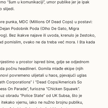
samo “šum u komunikaciji”, umor publike jer je ipak
 slijedi.
core punka, MDC (Millions Of Dead Cops) u postavi:
 i Dejan Podobnik Poda (Olho De Gato, Migra
Dog). Bez ikakve najave ili uvoda, krenulo je žestoko,
d pomislim, ovako ne da treba već mora. I šta kada
mjestimo u prostor ispred bine, gdje se odjednom
i da počnu headlineri. Gomila mlađe ekipe (njih
anovi povremeno ulijetali u haos, pjevajući uglas
ath Corporations” i “Dead Cops/America’s So
usiness On Parade”, furiozna “Chicken Squawk”.
 uz obradu “Police State” od UK Subsa, što je
itekako vjernu, iako ne nužno brojnu publiku,