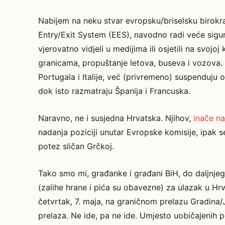
Nabijem na neku stvar evropsku/briselsku birokra
Entry/Exit System (EES), navodno radi veće sigur
vjerovatno vidjeli u medijima ili osjetili na svoj
granicama, propuštanje letova, buseva i vozova
Portugala i Italije, već (privremeno) suspenduju 
dok isto razmatraju Španija i Francuska.
Naravno, ne i susjedna Hrvatska. Njihov,
inače na
nadanja poziciji unutar Evropske komisije, ipak se 
potez sličan Grčkoj.
Tako smo mi, građanke i građani BiH, do daljnjeg
(zalihe hrane i pića su obavezne) za ulazak u Hrva
četvrtak, 7. maja, na graničnom prelazu Gradina
prelaza. Ne ide, pa ne ide. Umjesto uobičajenih 