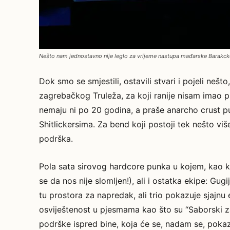
Nešto nam jednostavno nije leglo za vrijeme nastupa mađarske Barakcke
Dok smo se smjestili, ostavili stvari i pojeli neš
zagrebačkog Truleža, za koji ranije nisam imao pri
nemaju ni po 20 godina, a praše anarcho crust p
Shitlickersima. Za bend koji postoji tek nešto vi
podrška.
Pola sata sirovog hardcore punka u kojem, kao k
se da nos nije slomljen!), ali i ostatka ekipe: Gugij
tu prostora za napredak, ali trio pokazuje sjajnu
osviještenost u pjesmama kao što su “Saborski zas
podrške ispred bine, koja će se, nadam se, pokaza