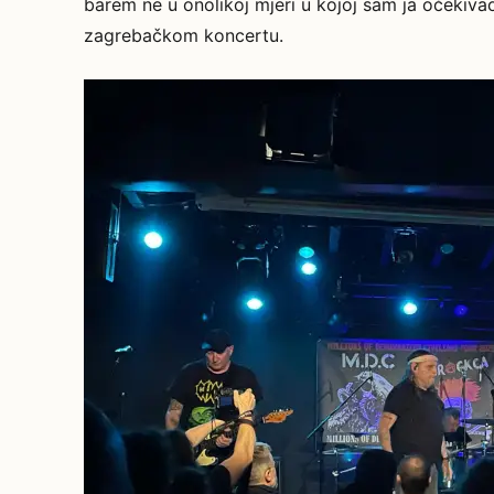
barem ne u onolikoj mjeri u kojoj sam ja očekivao
zagrebačkom koncertu.