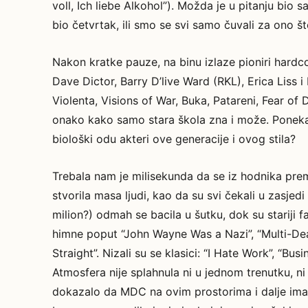
voll, Ich liebe Alkohol”). Možda je u pitanju bio 
bio četvrtak, ili smo se svi samo čuvali za ono što
Nakon kratke pauze, na binu izlaze pioniri hard
Dave Dictor, Barry D’live Ward (RKL), Erica Liss
Violenta, Visions of War, Buka, Patareni, Fear of 
onako kako samo stara škola zna i može. Poneka
biološki odu akteri ove generacije i ovog stila?
Trebala nam je milisekunda da se iz hodnika pre
stvorila masa ljudi, kao da su svi čekali u zasjed
milion?) odmah se bacila u šutku, dok su stariji f
himne poput “John Wayne Was a Nazi”, “Multi-De
Straight”. Nizali su se klasici: “I Hate Work”, “B
Atmosfera nije splahnula ni u jednom trenutku, ni
dokazalo da MDC na ovim prostorima i dalje ima 