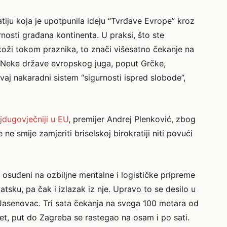
tiju koja je upotpunila ideju “Tvrđave Evrope” kroz
nosti građana kontinenta. U praksi, što ste
oj koži tokom praznika, to znači višesatno čekanje na
. Neke države evropskog juga, poput Grčke,
ovaj nakaradni sistem “sigurnosti ispred slobode”,
jdugovječniji u EU
, premijer Andrej Plenković, zbog
ne smije zamjeriti briselskoj birokratiji niti povući
 osuđeni na ozbiljne mentalne i logističke pripreme
tsku, pa čak i izlazak iz nje. Upravo to se desilo u
/Jasenovac. Tri sata čekanja na svega 100 metara od
pet, put do Zagreba se rastegao na osam i po sati.