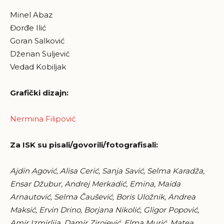
Minel Abaz
Đorđe Ilić
Goran Salković
Dženan Suljević
Vedad Kobiljak
Grafički dizajn:
Nermina Filipović
Za ISK su pisali/govorili/fotografisali:
Ajdin Agović, Alisa Cerić, Sanja Savić, Selma Karadža,
Ensar Džubur, Andrej Merkadić, Emina, Maida
Arnautović, Selma Čaušević, Boris Uložnik, Andrea
Maksić, Ervin Drino, Borjana Nikolić, Gligor Popović,
Amir Izmirlija, Damir Zirojević, Elma Murić, Matea