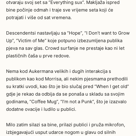
otvaraju svoj set sa “Everything sux”. Makljaža ispred
bine počinje odmah i traje sve vrijeme seta koji će
potrajati i više od sat vremena.
Descendentsi nastavljaju sa “
Hope”, “I Don’t want to Grow
Up”, “Victim of Me” koje potpuno izbezumljena publika
pjeva na sav glas.
Crowd
surfanje ne prestaje kao ni let
plastičnih čaša u prve redove.
Nema kod Aukermana velikih i dugih interakcija s
publikom kao kod Morrisa, ali nekim pjesmama prethodili
su kratki uvodi, kao što je bio slučaj pred “When I get old”
gdje je rekao da odbija da se
ponaša u skladu sa svojim
godinama,
“Coffee Mug”, “I’m not a Punk“, što je izazvalo
dodatne ovacije i ludilo u publici.
Milo zatim silazi sa bine, prilazi publici i pruža mikrofon,
izbjegavajući usput udarce nogom u glavu od silnih