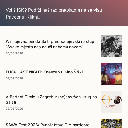
Voliš ISK? Podrži naš rad pretplatom na servisu
Patreonu! Klikni...
... na ovo dugme!
Will, pjevač benda Bait, pred sarajevski nastup:
“Svako mjesto nas nauči nečemu novom”
05/08/2026
FUCK LAST NIGHT: Kneecap u Kino Šiški
05/08/2026
A Perfect Circle u Zagrebu: (ne)savršeni krug na
Šalati
23/06/2026
SAWA Fest 2026: Punoljetstvo DIY hardcore