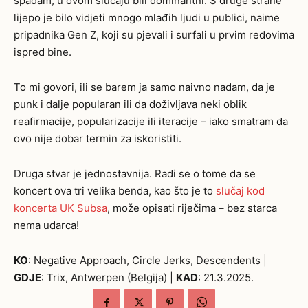
spadam, u ovom slučaju bili dominantni. S druge strane
lijepo je bilo vidjeti mnogo mlađih ljudi u publici, naime
pripadnika Gen Z, koji su pjevali i surfali u prvim redovima
ispred bine.
To mi govori, ili se barem ja samo naivno nadam, da je
punk i dalje popularan ili da doživljava neki oblik
reafirmacije, popularizacije ili iteracije – iako smatram da
ovo nije dobar termin za iskoristiti.
Druga stvar je jednostavnija. Radi se o tome da se
koncert ova tri velika benda, kao što je to
slučaj kod
koncerta UK Subsa
, može opisati riječima – bez starca
nema udarca!
KO
: Negative Approach, Circle Jerks, Descendents |
GDJE
: Trix, Antwerpen (Belgija) |
KAD
: 21.3.2025.