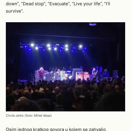
down”, “Dead stop”, “Evacuate”, “Live your life”, “I’ll
survive”.
Circle Jerks (foto: Minel Abaz)
Osim jednog kratkog govora u kojem se zahvalio