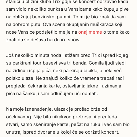
stanici u blizini kluba Trix gdje se koncert održavao kada
sam vidio nekoliko punksa u Vansicama kako kupuju pive
na obližnjoj benzinskoj pumpi. To mi je bio znak da sam
na dobrom putu. Ova scena okupljenih muškaraca koji
nose Vansice podsjetilo me je na
onaj
meme
o tome kako
znati da se dešava hardcore show.
Još nekoliko minuta hoda i
stižem pred Trix ispred kojeg
su parkirani tour busevi sva tri benda. Gomila ljudi sjedi
na zidiću i ispija pića, neki parkiraju bicikla, a neki već
polako ulaze. Ne znajući koliko će vremena trebati radi
pregleda, čekiranja karte, ostavljanja jakne i uzimanja
pića na šanku, i sam odlučujem ući odmah.
Na moje iznenađenje, ulazak je prošao brže od
očekivanog. Nije bilo nikakvog pretresa ni pregleda
stvari, samo skeniranje karte, pečat na ruku i već sam bio
unutra, ispred dvorane u kojoj će se održati koncert.