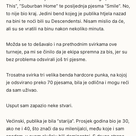
This”, “Suburban Home” te posljednja pjesma “Smile”. No,
to nije bio kraj. Jedini bend kojeg je publika htjela nazad
na bini te noći bili su Descendentsi. Nisam mislio da će,
ali su se vratili na binu nakon nekoliko minuta.
Možda se to dešavalo i na prethodnim svirkama ove
turneje, pa mi se činilo da je ekipa spremna za bis, jer su
bez problema odsvirali još tri pjesme.
Trosatna svirka tri velika benda hardcore punka, na kojoj
je odsvirano preko 70 pjesama, bila je odlična i mogu reći
da sam uživao.
Usput sam zapazio neke stvari.
Većinski, publika je bila “starija”. Prosjek godina bio je 30,
ako ne i 40, što znači da su
milenijalci,
među koje i sam