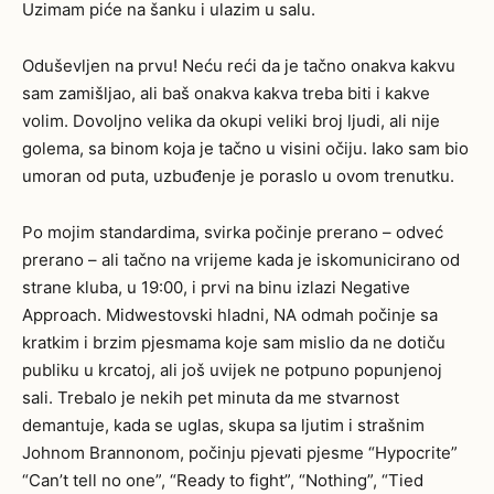
Uzimam piće na šanku i ulazim u salu.
Oduševljen na prvu! Neću reći da je tačno onakva kakvu
sam zamišljao, ali baš onakva kakva treba biti i kakve
volim. Dovoljno velika da okupi veliki broj ljudi, ali nije
golema, sa binom koja je tačno u visini očiju. Iako sam bio
umoran od puta, uzbuđenje je poraslo u ovom trenutku.
Po mojim standardima, svirka počinje prerano – odveć
prerano – ali tačno na vrijeme kada je iskomunicirano od
strane kluba, u 19:00, i prvi na binu izlazi Negative
Approach. Midwestovski hladni, NA odmah počinje sa
kratkim i brzim pjesmama koje sam mislio da ne dotiču
publiku u krcatoj, ali još uvijek ne potpuno popunjenoj
sali. Trebalo je nekih pet minuta da me stvarnost
demantuje, kada se uglas, skupa sa ljutim i strašnim
Johnom Brannonom, počinju pjevati pjesme “Hypocrite”
“Can’t tell no one”, “Ready to fight”, “Nothing”, “Tied