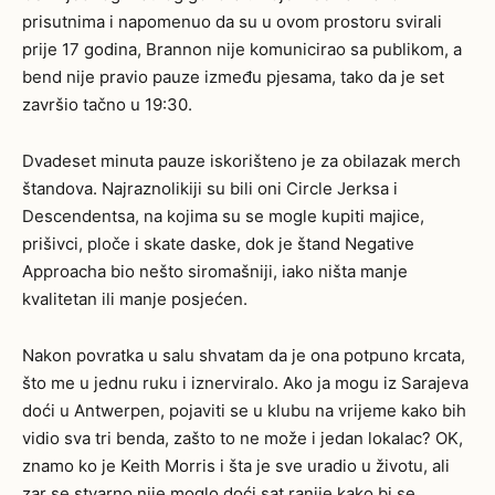
prisutnima i napomenuo da su u ovom prostoru svirali
prije 17 godina, Brannon nije komunicirao sa publikom, a
bend nije pravio pauze između pjesama, tako da je set
završio tačno u 19:30.
Dvadeset minuta pauze iskorišteno je za obilazak
merch
štandova. Najraznolikiji su bili oni Circle Jerksa i
Descendentsa, na kojima su se mogle kupiti majice,
prišivci, ploče i skate daske, dok je štand Negative
Approacha bio nešto siromašniji, iako ništa manje
kvalitetan ili manje posjećen.
Nakon povratka u salu shvatam da je ona potpuno krcata,
što me u jednu ruku i iznerviralo. Ako ja mogu iz Sarajeva
doći u Antwerpen, pojaviti se u klubu na vrijeme kako bih
vidio sva tri benda, zašto to ne može i jedan lokalac? OK,
znamo ko je Keith Morris i šta je sve uradio u životu, ali
zar se stvarno nije moglo doći sat ranije kako bi se