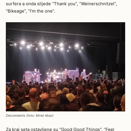
surfera a onda slijede “Thank you”, “Weinerschnitzel”,
“Bikeage”,
“I’m the one”.
Descendents (foto: Minel Abaz)
Za kraj seta ostavljene su “Good Good Things”, “Feel