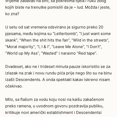
vrijeme zadavao na bini, sa pokretima tijela i ruku zbog
kojih biste na trenutke pomislili da je – lud. Možda i jeste,
ko zna?
U setu od sat vremena odsvirano je sigurno preko 20
pjesama, među kojima su “Letterbomb”, “I just want some
skank”, “When the shit hits the fan”, “Wild in the streets”,
“Moral majority”, “I, I & I”, “Leave Me Alone”, “I Don’t”,
“World up My Ass”, “Wasted” i naravno “Red tape”.
Dvadeset, ako ne i trideset minuta pauze iskoristilo se za
izlazak na zrak i novu rundu pića prije nego što su na binu
izašli Descendents. A onda spektakl kakav iskreno nisam
očekivao.
Milo, sa flašom za vodu koju nosi na kaišu zakačenom
preko ramena, u uvodnom govoru pozdravlja publiku,
kritikuje novi američki establishment i Descendentsi