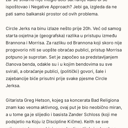
ispoštovao i Negative Approach? Jebi ga, izgleda da ne
pati samo balkanski prostor od ovih problema.
Circle Jerks na binu izlaze nešto prije 20h. Već od samog
starta osjetna je (geografska) razlika u pristupu između
Brannona i Morrisa. Za razliku od Brannona koji skoro nije
progovorio niti se uopšte obraćao publici, pristup Morrisa
potpuno je suprotan. Set je započeo sa predstavljanjem
članova benda, odakle su i u kojim bendovima su sve
svirali, a obraćanje publici, (politički) govori, šale i
zajebancije biće prisutni prije svake pjesme Circle
Jerksa.
Gitarista Greg Hetson, kojeg sa koncerata Bad Religiona
znam kao veoma aktivnog, ovaj put je bio neobično miran,
a u tome ga je slijedio i basista Zander Schloss (koji me
podsjetio na Koju iz Discipline Kičme). Keith se sve