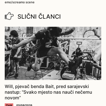
emo/screamo scene
SLIČNI ČLANCI
Will, pjevač benda Bait, pred sarajevski
nastup: “Svako mjesto nas nauči nečemu
novom”
Zvuk
05/08/2026