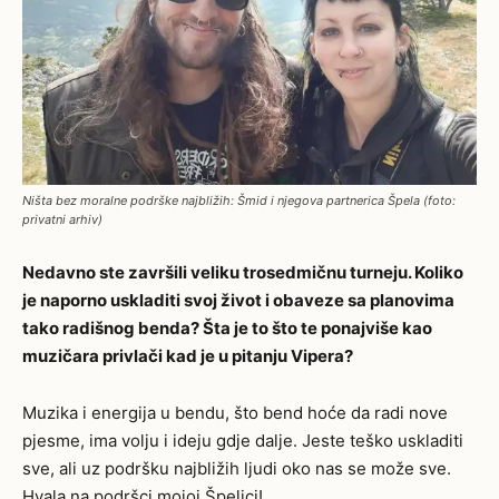
Ništa bez moralne podrške najbližih: Šmid i njegova partnerica Špela (foto:
privatni arhiv)
Nedavno ste završili veliku trosedmičnu turneju. Koliko
je naporno uskladiti svoj život i obaveze sa planovima
tako radišnog benda? Šta je to što te ponajviše kao
muzičara privlači kad je u pitanju Vipera?
Muzika i energija u bendu, što bend hoće da radi nove
pjesme, ima volju i ideju gdje dalje. Jeste teško uskladiti
sve, ali uz podršku najbližih ljudi oko nas se može sve.
Hvala na podršci mojoj Špelici!