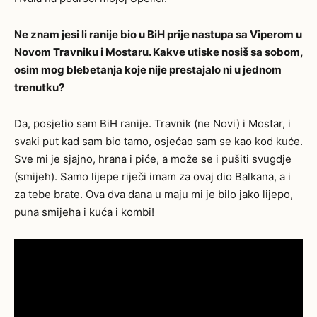
Ne znam jesi li ranije bio u BiH prije nastupa sa Viperom u
Novom Travniku i Mostaru. Kakve utiske nosiš sa sobom,
osim mog blebetanja koje nije prestajalo ni u jednom
trenutku?
Da, posjetio sam BiH ranije. Travnik (ne Novi) i Mostar, i
svaki put kad sam bio tamo, osjećao sam se kao kod kuće.
Sve mi je sjajno, hrana i piće, a može se i pušiti svugdje
(smijeh). Samo lijepe riječi imam za ovaj dio Balkana, a i
za tebe brate. Ova dva dana u maju mi je bilo jako lijepo,
puna smijeha i kuća i kombi!