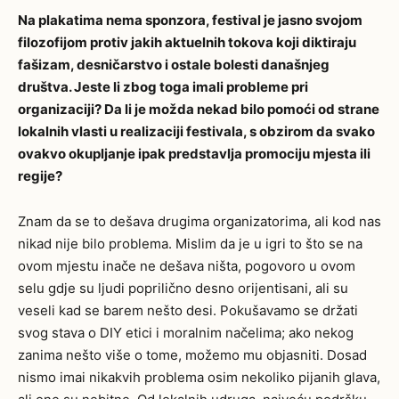
Na plakatima nema sponzora, festival je jasno svojom
filozofijom protiv jakih aktuelnih tokova koji diktiraju
fašizam, desničarstvo i ostale bolesti današnjeg
društva. Jeste li zbog toga imali probleme pri
organizaciji? Da li je možda nekad bilo pomoći od strane
lokalnih vlasti u realizaciji festivala, s obzirom da svako
ovakvo okupljanje ipak predstavlja promociju mjesta ili
regije?
Znam da se to dešava drugima organizatorima, ali kod nas
nikad nije bilo problema. Mislim da je u igri to što se na
ovom mjestu inače ne dešava ništa, pogovoro u ovom
selu gdje su ljudi poprilično desno orijentisani, ali su
veseli kad se barem nešto desi. Pokušavamo se držati
svog stava o DIY etici i moralnim načelima; ako nekog
zanima nešto više o tome, možemo mu objasniti. Dosad
nismo imai nikakvih problema osim nekoliko pijanih glava,