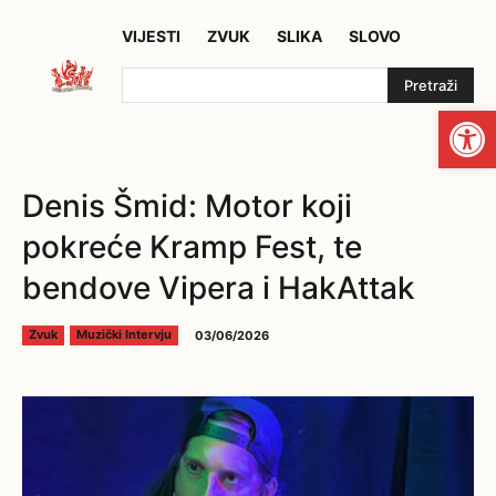
VIJESTI
ZVUK
SLIKA
SLOVO
Pretraži
Open
Denis Šmid: Motor koji
pokreće Kramp Fest, te
bendove Vipera i HakAttak
03/06/2026
Zvuk
Muzički Intervju