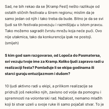
Sad, ne bih rekao da se [Kramp Fest] nešto razlikuje od
ostalih sličnih festivala u širem regionu; mislim da je
samo jedan od njih i tako treba da bude. Bitno je da se svi
ljudi sa tih festivala povezuju i razmišljaju u istom pravcu.
Tako možemo sagradit čvrstu mrežu koja neće pući. Ovo
nije utakmica, tako da konkurencija ipak ne postoji.
(smijeh)
S kim god sam razgovarao, od Lopoča do Pasmatersa,
svi vezuju tvoje ime za Kramp. Koliko ljudi zapravo radi u
realizaciji festa? Pomlađuje li se ekipa godinama ili
starci guraju entuzijazmom i dušom?
10 ljudi aktivno radi u ekipi, a prilikom realizacije se
pridruži još nekoliko njih, zavisno od volje da pomognu i
spremnosti na volonterski rad. Nažalost, nemamo mlađih
koji bi stvar uzeli u svoje ruke ili samo pojačali stvar. To je