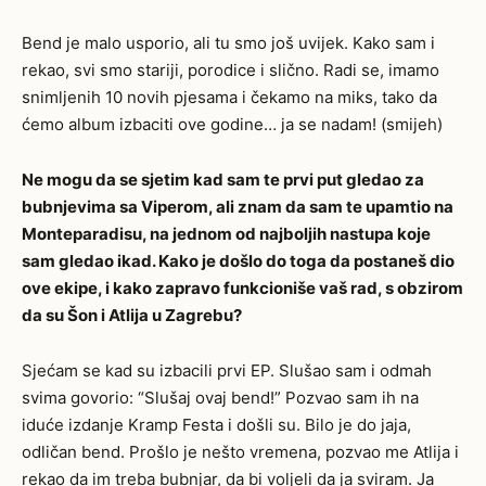
Bend je malo usporio, ali tu smo još uvijek. Kako sam i
rekao, svi smo stariji, porodice i slično. Radi se, imamo
snimljenih 10 novih pjesama i čekamo na miks, tako da
ćemo album izbaciti ove godine… ja se nadam! (smijeh)
Ne mogu da se sjetim kad sam te prvi put gledao za
bubnjevima sa Viperom, ali znam da sam te upamtio na
Monteparadisu, na jednom od najboljih nastupa koje
sam gledao ikad. Kako je došlo do toga da postaneš dio
ove ekipe, i kako zapravo funkcioniše vaš rad, s obzirom
da su Šon i Atlija u Zagrebu?
Sjećam se kad su izbacili prvi EP. Slušao sam i odmah
svima govorio: “Slušaj ovaj bend!” Pozvao sam ih na
iduće izdanje Kramp Festa i došli su. Bilo je do jaja,
odličan bend. Prošlo je nešto vremena, pozvao me Atlija i
rekao da im treba bubnjar, da bi voljeli da ja sviram. Ja