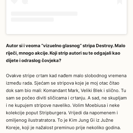
Autor si i veoma “vizuelno glasnog” stripa Destroy. Malo
riječi, mnogo akcije. Koji strip autori su te odgajali kao
dijete i odraslog čovjeka?
Ovakve stripe crtam kad nađem malo slobodnog vremena
između rada. Sjećam se stripova koje je moj otac čitao
dok sam bio mali: Komandant Mark, Veliki Blek i slično. Tu
sam se počeo diviti sličicama i crtanju. A sad, ne skupljam
i ne kupujem stripove naveliko. Volim Moebiusa i neke
kolekcije poput Stripburgera. Vrijedi da napomenem i
omiljenog ilustratratora. To je Kim Jung Gi iz Južne
Koreje, koji je nažalost preminuo prije nekoliko godina.