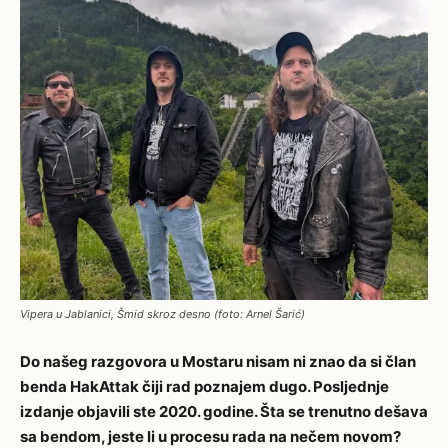
Vipera u Jablanici, Šmid skroz desno (foto: Arnel Šarić)
Do našeg razgovora u Mostaru nisam ni znao da si član
benda HakAttak čiji rad poznajem dugo. Posljednje
izdanje objavili ste 2020. godine. Šta se trenutno dešava
sa bendom, jeste li u procesu rada na nečem novom?