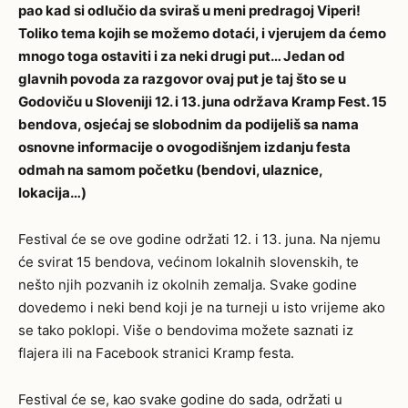
pao kad si odlučio da sviraš u meni predragoj Viperi!
Toliko tema kojih se možemo dotaći, i vjerujem da ćemo
mnogo toga ostaviti i za neki drugi put… Jedan od
glavnih povoda za razgovor ovaj put je taj što se u
Godoviču u Sloveniji 12. i 13. juna održava Kramp Fest. 15
bendova, osjećaj se slobodnim da podijeliš sa nama
osnovne informacije o ovogodišnjem izdanju festa
odmah na samom početku (bendovi, ulaznice,
lokacija…)
Festival će se ove godine održati 12. i 13. juna. Na njemu
će svirat 15 bendova, većinom lokalnih slovenskih, te
nešto njih pozvanih iz okolnih zemalja. Svake godine
dovedemo i neki bend koji je na turneji u isto vrijeme ako
se tako poklopi. Više o bendovima možete saznati iz
flajera ili na Facebook stranici Kramp festa.
Festival će se, kao svake godine do sada, održati u