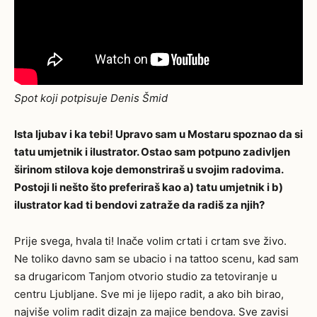
Spot koji potpisuje Denis Šmid
Ista ljubav i ka tebi! Upravo sam u Mostaru spoznao da si
tatu umjetnik i ilustrator. Ostao sam potpuno zadivljen
širinom stilova koje demonstriraš u svojim radovima.
Postoji li nešto što preferiraš kao a) tatu umjetnik i b)
ilustrator kad ti bendovi zatraže da radiš za njih?
Prije svega, hvala ti! Inače volim crtati i crtam sve živo.
Ne toliko davno sam se ubacio i na tattoo scenu, kad sam
sa drugaricom Tanjom otvorio studio za tetoviranje u
centru Ljubljane. Sve mi je lijepo radit, a ako bih birao,
najviše volim radit dizajn za majice bendova. Sve zavisi