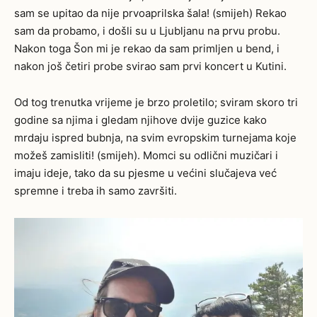
sam se upitao da nije prvoaprilska šala! (smijeh) Rekao
sam da probamo, i došli su u Ljubljanu na prvu probu.
Nakon toga Šon mi je rekao da sam primljen u bend, i
nakon još četiri probe svirao sam prvi koncert u Kutini.
Od tog trenutka vrijeme je brzo proletilo; sviram skoro tri
godine sa njima i gledam njihove dvije guzice kako
mrdaju ispred bubnja, na svim evropskim turnejama koje
možeš zamisliti! (smijeh). Momci su odlični muzičari i
imaju ideje, tako da su pjesme u većini slučajeva već
spremne i treba ih samo završiti.