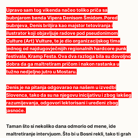
Upravo sam tog vikenda načeo toliko priča sa
bubnjarom benda Vipera Denisom Šmidom. Pored
bubnjeva, Denis briljira kao majstor tetoviranja i
ilustrator koji objavljuje radove pod pseudonimom
Culture (Art) Vulture, te je dio organizacijskog tima
jednog od najdugovječnijih regionalnih hardcore punk
festivala, Kramp Festa. Ova dva razloga bila su dovoljno
dobra da ga maltretiram pričom i nakon rastanka u
tužno nedjeljno jutro u Mostaru.
Denis je na pitanja odgovarao na našem u izvedbi
Slovenca, tako da su na njegovu inicijativu i zbog lakšeg
razumijevanja, odgovori lektorisani i uređeni zbog
jasnoće.
Taman što si nekoliko dana odmorio od mene, ide
maltretiranje intervjuom. Što bi u Bosni rekli, tako ti grah