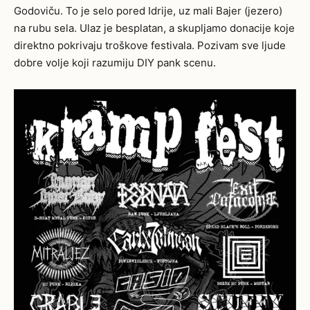
Godoviču. To je selo pored Idrije, uz mali Bajer (jezero)
na rubu sela. Ulaz je besplatan, a skupljamo donacije koje
direktno pokrivaju troškove festivala. Pozivam sve ljude
dobre volje koji razumiju DIY pank scenu.