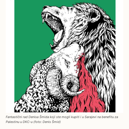
Fantastični rad Denisa Šmida koji ste mogli kupiti i u Sarajevi na benefitu za
Palestinu u DKC-u (foto: Denis Šmid)