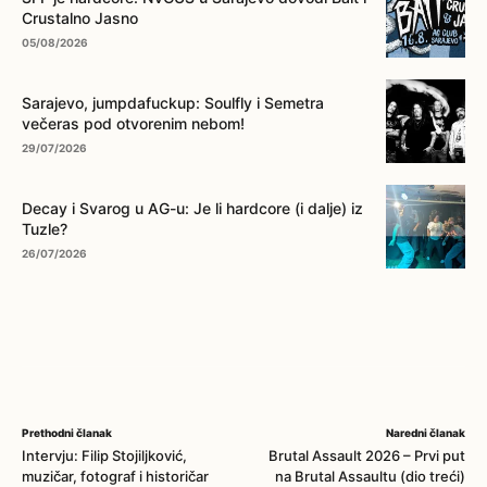
Crustalno Jasno
05/08/2026
Sarajevo, jumpdafuckup: Soulfly i Semetra
večeras pod otvorenim nebom!
29/07/2026
Decay i Svarog u AG-u: Je li hardcore (i dalje) iz
Tuzle?
26/07/2026
Prethodni članak
Naredni članak
Intervju: Filip Stojiljković,
Brutal Assault 2026 – Prvi put
muzičar, fotograf i historičar
na Brutal Assaultu (dio treći)