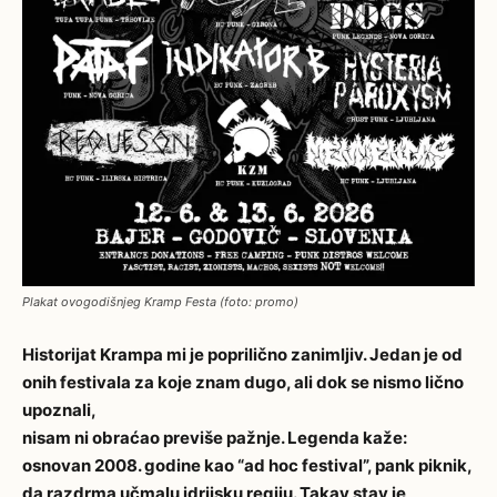
Plakat ovogodišnjeg Kramp Festa (foto: promo)
Historijat Krampa mi je poprilično zanimljiv. Jedan je od
onih festivala za koje znam dugo, ali dok se nismo lično
upoznali,
nisam ni obraćao previše pažnje. Legenda kaže:
osnovan 2008. godine kao “ad hoc festival”, pank piknik,
da razdrma učmalu idrijsku regiju. Takav stav je