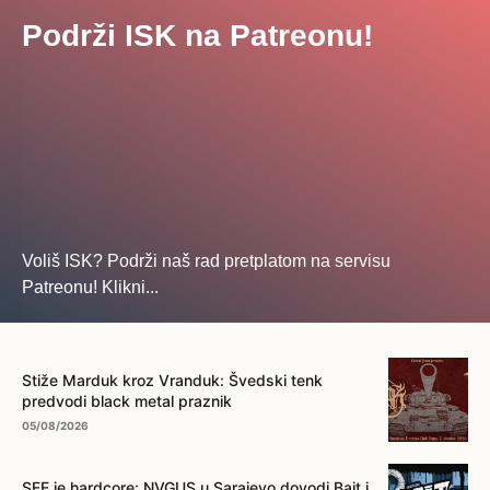
Podrži ISK na Patreonu!
Voliš ISK? Podrži naš rad pretplatom na servisu
Patreonu! Klikni...
... na ovo dugme!
Stiže Marduk kroz Vranduk: Švedski tenk
predvodi black metal praznik
05/08/2026
SFF je hardcore: NVGUS u Sarajevo dovodi Bait i