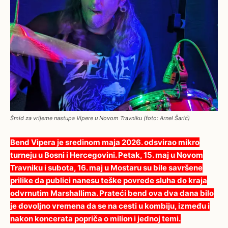
Šmid za vrijeme nastupa Vipere u Novom Travniku (foto: Arnel Šarić)
Bend Vipera je sredinom maja 2026. odsvirao mikro
turneju u Bosni i Hercegovini. Petak, 15. maj u Novom
Travniku i subota, 16. maj u Mostaru su bile savršene
prilike da publici nanesu teške povrede sluha do kraja
odvrnutim Marshallima. Prateći bend ova dva dana bilo
je dovoljno vremena da se na cesti u kombiju, između i
nakon koncerata popriča o milion i jednoj temi.