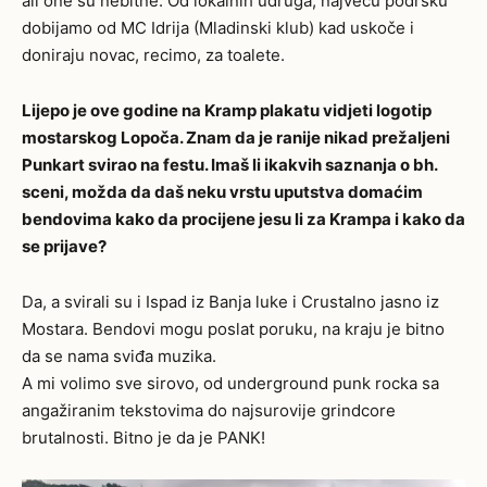
ali one su nebitne. Od lokalnih udruga, najveću podršku
dobijamo od MC Idrija (Mladinski klub) kad uskoče i
doniraju novac, recimo, za toalete.
Lijepo je ove godine na Kramp plakatu vidjeti logotip
mostarskog Lopoča. Znam da je ranije nikad prežaljeni
Punkart svirao na festu. Imaš li ikakvih saznanja o bh.
sceni, možda da daš neku vrstu uputstva domaćim
bendovima kako da procijene jesu li za Krampa i kako da
se prijave?
Da, a svirali su i Ispad iz Banja luke i Crustalno jasno iz
Mostara. Bendovi mogu poslat poruku, na kraju je bitno
da se nama sviđa muzika.
A mi volimo sve sirovo, od underground punk rocka sa
angažiranim tekstovima do najsurovije grindcore
brutalnosti. Bitno je da je PANK!