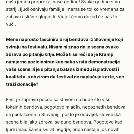
naša jedina prepreka, naše godine! Svake godine smo
stariji, ljudi osnivaju familije i nema se toliko vremena za
zabavu i slične gluposti. Vidjet ćemo dokad će nas to
vući.
Mene naprosto fascinira broj bendova iz Slovenije koji
sviraju na festivalu. Nisam ni znao da je scena ovako
zdrava po pitanju krlje. Može li se reći da je Kramp
namjerno pozicioniran kao neka vrsta demonstracije
vaše scene ili je u pitanju balans između isplativosti i
kvaliteta, s obzirom da festival ne naplaćuje karte, već
traži donacije?
Fest je zapravo počeo sa stavom da bude što više
lokalnih bendova, pogotovo mlađih, nepoznatih bendova
sa pank scene u Sloveniji, pošto je oduvijek slovenska
scena bila jako zdrava, sa puno bendova. Pogotovo kad
ljudi imaju šansu svirat negdje, onda nastaje još novih