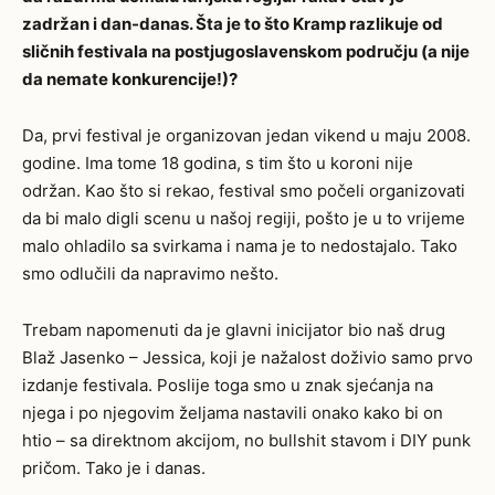
zadržan i dan-danas. Šta je to što Kramp razlikuje od
sličnih festivala na postjugoslavenskom području (a nije
da nemate konkurencije!)?
Da, prvi festival je organizovan jedan vikend u maju 2008.
godine. Ima tome 18 godina, s tim što u koroni nije
održan. Kao što si rekao, festival smo počeli organizovati
da bi malo digli scenu u našoj regiji, pošto je u to vrijeme
malo ohladilo sa svirkama i nama je to nedostajalo. Tako
smo odlučili da napravimo nešto.
Trebam napomenuti da je glavni inicijator bio naš drug
Blaž Jasenko – Jessica, koji je nažalost doživio samo prvo
izdanje festivala. Poslije toga smo u znak sjećanja na
njega i po njegovim željama nastavili onako kako bi on
htio – sa direktnom akcijom, no bullshit stavom i DIY punk
pričom. Tako je i danas.