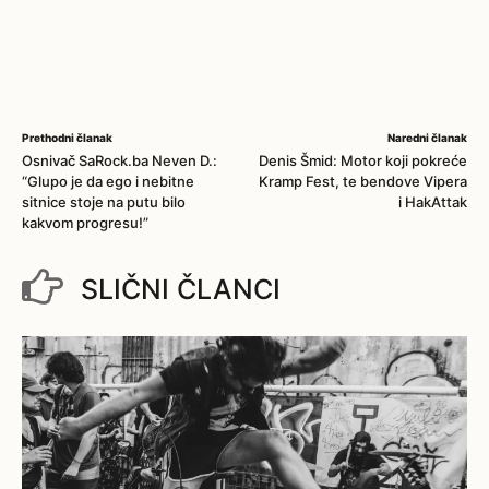
Prethodni članak
Naredni članak
Osnivač SaRock.ba Neven D.:
Denis Šmid: Motor koji pokreće
“Glupo je da ego i nebitne
Kramp Fest, te bendove Vipera
sitnice stoje na putu bilo
i HakAttak
kakvom progresu!”
SLIČNI ČLANCI