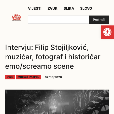
VIJESTI
ZVUK
SLIKA
SLOVO
Pretraži
Open
Intervju: Filip Stojiljković,
muzičar, fotograf i historičar
emo/screamo scene
02/06/2026
Zvuk
Muzički Intervju