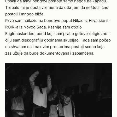
utisak da takvi bendovi postoje samo negde na Zapadu.
Trebalo mi je dosta vremena da otkrijem da nešto slično
postoji i mnogo bliže.
Prvo sam nailazio na bendove poput Nikad iz Hrvatske ili
ROIR-a iz Novog Sada. Kasnije sam otkrio
Eaglehaslanded, bend koji sam pratio gotovo religiozno i
čiju sam diskografiju godinama skupljao. Tada sam počeo
da shvatam da i na ovim prostorima postoji scena koja
zaslužuje da bude dokumentovana i zapamćena.