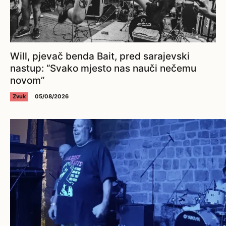
Will, pjevač benda Bait, pred sarajevski
nastup: “Svako mjesto nas nauči nečemu
novom”
Zvuk
05/08/2026