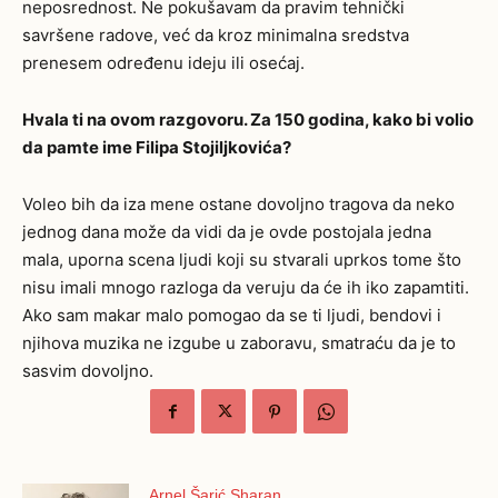
neposrednost. Ne pokušavam da pravim tehnički
savršene radove, već da kroz minimalna sredstva
prenesem određenu ideju ili osećaj.
Hvala ti na ovom razgovoru. Za 150 godina, kako bi volio
da pamte ime Filipa Stojiljkovića?
Voleo bih da iza mene ostane dovoljno tragova da neko
jednog dana može da vidi da je ovde postojala jedna
mala, uporna scena ljudi koji su stvarali uprkos tome što
nisu imali mnogo razloga da veruju da će ih iko zapamtiti.
Ako sam makar malo pomogao da se ti ljudi, bendovi i
njihova muzika ne izgube u zaboravu, smatraću da je to
sasvim dovoljno.
Arnel Šarić Sharan