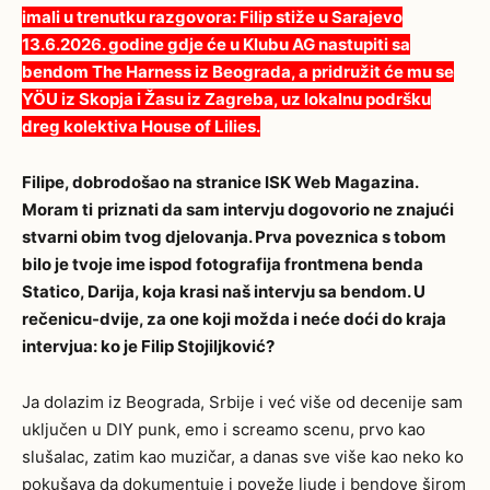
imali u trenutku razgovora: Filip stiže u Sarajevo
13.6.2026. godine gdje će u Klubu AG nastupiti sa
bendom The Harness iz Beograda, a pridružit će mu se
YÖU iz Skopja i Žasu iz Zagreba, uz lokalnu podršku
dreg kolektiva House of Lilies.
Filipe, dobrodošao na stranice ISK Web Magazina.
Moram ti
priznati da sam intervju dogovorio ne znajući
stvarni obim tvog djelovanja. Prva poveznica s tobom
bilo je tvoje ime ispod fotografija frontmena benda
Statico, Darija, koja krasi naš intervju sa bendom. U
rečenicu-dvije, za one koji možda i neće doći do kraja
intervjua: ko je Filip Stojiljković?
Ja dolazim iz Beograda, Srbije i već više od decenije sam
uključen u DIY punk, emo i screamo scenu, prvo kao
slušalac, zatim kao muzičar, a danas sve više kao neko ko
pokušava da dokumentuje i poveže ljude i bendove širom