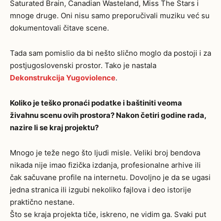
Saturated Brain, Canadian Wasteland, Miss The Stars i
mnoge druge. Oni nisu samo preporučivali muziku već su
dokumentovali čitave scene.
Tada sam pomislio da bi nešto slično moglo da postoji i za
postjugoslovenski prostor. Tako je nastala
Dekonstrukcija Yugoviolence
.
Koliko je teško pronaći podatke i baštiniti veoma
živahnu scenu ovih prostora? Nakon četiri godine rada,
nazire li se kraj projektu?
Mnogo je teže nego što ljudi misle. Veliki broj bendova
nikada nije imao fizička izdanja, profesionalne arhive ili
čak sačuvane profile na internetu. Dovoljno je da se ugasi
jedna stranica ili izgubi nekoliko fajlova i deo istorije
praktično nestane.
Što se kraja projekta tiče, iskreno, ne vidim ga. Svaki put