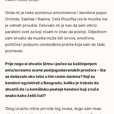
Onda mi je neko pomenuo emoviolence i bendove poput
Orchida, Saetiae i Raeina. Cela filozofija iza te muzike me
je odmah privukla. Delovalo mi je kao da sam otkrio
paralelni svet za koji nisam ni znao da postoji. Odjednom
sam shvatio da muzika može biti sirova, emotivna,
politična i potpuno oslobođena pravila koja sam do tada
poznavao.
Prije nego si shvatio širinu i počeo sa baštinjenjem
emo/screamo scene postjugoslavenskih prostora – šta
se dešavalo oko tebe u tim ranim danima? Koji su
bendovi egzistirali u Beogradu, koliko je trebalo da
shvatiš da i u komšiluku postoje bendovi koji zvuče
onako kako želiš čuti?
Zbog izrazito nišne prirode tog zvuka, dugo sam imao