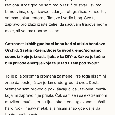
regiona. Kroz godine sam radio različite stvari: svirao u
bendovima, organizovao izdanja, fotografisao koncerte,
snimao dokumentarne filmove i vodio blog. Sve to
zapravo proizlazi iz iste želje: da sačuvam tragove jedne
male, ali veoma uporne scene.
Četrnaest krhkih godina si imao kad si otkrio bendove
Orchid, Saetia i Raein. Bio je to uvod u emo/screamo
scenu iz koje je izrasla ljubav ka DIY-u. Kakva je tačno
bila priroda energije koja te je tad uzela pod svoje?
To je bila ogromna promena za mene. Pre toga nisam ni
znao da postoji čitav jedan underground svet. Dosta
vremena sam provodio pokušavajući da „zavolim“ muziku
koja mi zapravo nije prijala. Čak sam se i sa ekstremnom
muzikom mučio, jer su ljudi oko mene uglavnom slušali
hard rock i heavy metal, a ja nisam znao gde dalje da
tražim nešto svoje.