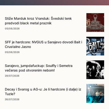
... na ovo dugme!
Stiže Marduk kroz Vranduk: Švedski tenk
predvodi black metal praznik
05/08/2026
SFF je hardcore: NVGUS u Sarajevo dovodi Bait i
Crustalno Jasno
05/08/2026
Sarajevo, jumpdafuckup: Soulfly i Semetra
večeras pod otvorenim nebom!
29/07/2026
Decay i Svarog u AG-u: Je li hardcore (i dalje) iz
Tuzle?
26/07/2026