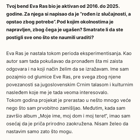
Tvoj bend Eva Ras bio je aktivan od 2016. do 2025.
godine. Za njega si napisao da je “rođen iz slučajnosti, a
opstao zbog potrebe”. Pod kojim okolnostima je
napravljen, zbog čega je ugašen? Smatrate li da ste
postigli sve ono što ste naumili uraditi?
Eva Ras je nastala tokom perioda eksperimentisanja. Kao
autor sam tada pokušavao da pronađem šta mi zaista
odgovara i na koji način želim da se izražavam. Ime sam
pozajmio od glumice Eve Ras, pre svega zbog njene
povezanosti sa jugoslovenskim Crnim talasom i kulturnim
nasleđem koje me je tada veoma interesovalo.
Tokom godina projekat je prerastao u nešto mnogo veće
nego što sam prvobitno zamišljao. Međutim, kada sam
završio album „Moje ime, moj dom i moj teret“, imao sam
osećaj da je priča prirodno zaokružena. Nisam želeo da
nastavim samo zato što mogu.