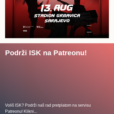
Podrži ISK na Patreonu!
Voliš ISK? Podrži naš rad pretplatom na servisu
Patreonu! Klikni...