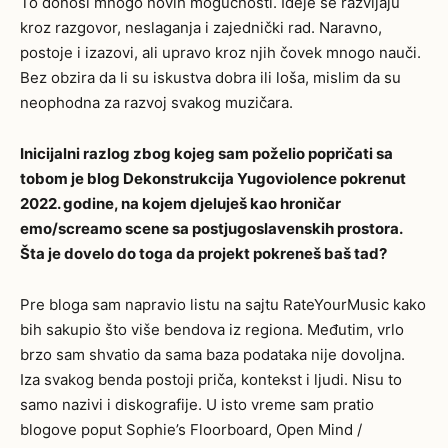
To donosi mnogo novih mogućnosti. Ideje se razvijaju
kroz razgovor, neslaganja i zajednički rad. Naravno,
postoje i izazovi, ali upravo kroz njih čovek mnogo nauči.
Bez obzira da li su iskustva dobra ili loša, mislim da su
neophodna za razvoj svakog muzičara.
Inicijalni razlog zbog kojeg sam poželio popričati sa
tobom je blog Dekonstrukcija Yugoviolence pokrenut
2022. godine, na kojem djeluješ kao hroničar
emo/screamo scene sa postjugoslavenskih prostora.
Šta je dovelo do toga da projekt pokreneš baš tad?
Pre bloga sam napravio listu na sajtu RateYourMusic kako
bih sakupio što više bendova iz regiona. Međutim, vrlo
brzo sam shvatio da sama baza podataka nije dovoljna.
Iza svakog benda postoji priča, kontekst i ljudi. Nisu to
samo nazivi i diskografije. U isto vreme sam pratio
blogove poput Sophie’s Floorboard, Open Mind /