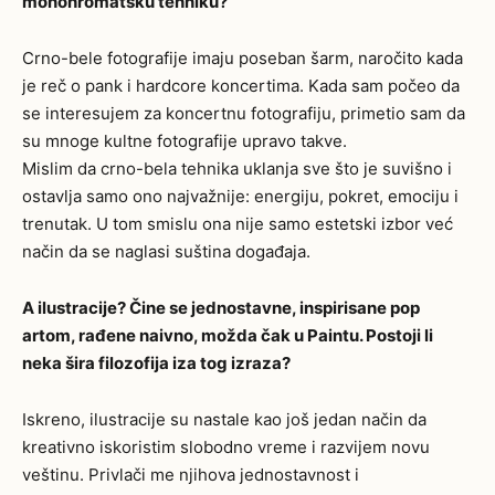
monohromatsku tehniku?
Crno-bele fotografije imaju poseban šarm, naročito kada
je reč o pank i hardcore koncertima. Kada sam počeo da
se interesujem za koncertnu fotografiju, primetio sam da
su mnoge kultne fotografije upravo takve.
Mislim da crno-bela tehnika uklanja sve što je suvišno i
ostavlja samo ono najvažnije: energiju, pokret, emociju i
trenutak. U tom smislu ona nije samo estetski izbor već
način da se naglasi suština događaja.
A ilustracije? Čine se jednostavne, inspirisane pop
artom, rađene naivno, možda čak u Paintu. Postoji li
neka šira filozofija iza tog izraza?
Iskreno, ilustracije su nastale kao još jedan način da
kreativno iskoristim slobodno vreme i razvijem novu
veštinu. Privlači me njihova jednostavnost i