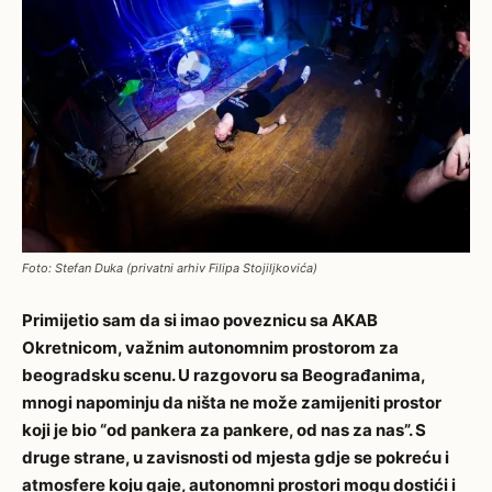
Foto: Stefan Duka (privatni arhiv Filipa Stojiljkovića)
Primijetio sam da si imao poveznicu sa AKAB
Okretnicom, važnim autonomnim prostorom za
beogradsku scenu. U razgovoru sa Beograđanima,
mnogi napominju da ništa ne može zamijeniti prostor
koji je bio “od pankera za pankere, od nas za nas”. S
druge strane, u zavisnosti od mjesta gdje se pokreću i
atmosfere koju gaje, autonomni prostori mogu dostići i