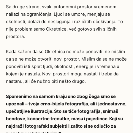
Sa druge strane, svaki autonomni prostor vremenom
nailazi na ograničenja. Ljudi se umore, menjaju se
okolnosti, dolazi do neslaganja i različitih očekivanja. To
nije problem samo Okretnice, već gotovo svih sličnih
prostora.
Kada kažem da se Okretnica ne može ponoviti, ne mislim
da se ne može otvoriti novi prostor. Mislim da se ne može
ponoviti isti splet ljudi, okolnosti, energije i vremena u
kojem je nastala. Novi prostori mogu nastati i treba da
nastanu, ali će nužno biti nešto drugo.
Spomenimo na samom kraju ono zbog čega smo se
upoznali – tvoja crno-bijela fotografija, ali i jednostavne,
upečatljive ilustracije. Što se tiče fotografija, snimaš
bendove, koncertne trenutke, masu i pojedince. Koji su
najdraži fotografski subjekti i zašto si se odlučio za