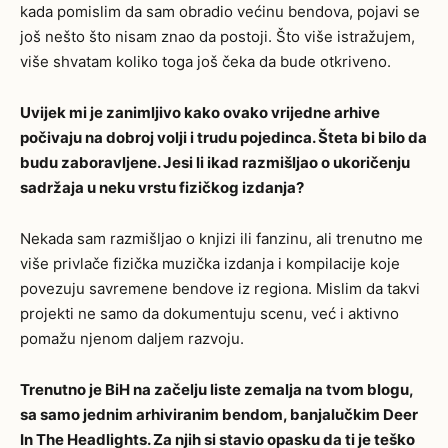
kada pomislim da sam obradio većinu bendova, pojavi se
još nešto što nisam znao da postoji. Što više istražujem,
više shvatam koliko toga još čeka da bude otkriveno.
Uvijek mi je zanimljivo kako ovako vrijedne arhive
počivaju na dobroj volji i trudu pojedinca. Šteta bi bilo da
budu zaboravljene. Jesi li ikad razmišljao o ukoričenju
sadržaja u neku vrstu fizičkog izdanja?
Nekada sam razmišljao o knjizi ili fanzinu, ali trenutno me
više privlače fizička muzička izdanja i kompilacije koje
povezuju savremene bendove iz regiona. Mislim da takvi
projekti ne samo da dokumentuju scenu, već i aktivno
pomažu njenom daljem razvoju.
Trenutno je BiH na začelju liste zemalja na tvom blogu,
sa samo jednim arhiviranim bendom, banjalučkim Deer
In The Headlights. Za njih si stavio opasku da ti je teško