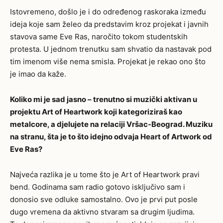
Istovremeno, došlo je i do određenog raskoraka između
ideja koje sam želeo da predstavim kroz projekat i javnih
stavova same Eve Ras, naročito tokom studentskih
protesta. U jednom trenutku sam shvatio da nastavak pod
tim imenom više nema smisla. Projekat je rekao ono što
je imao da kaže.
Koliko mi je sad jasno – trenutno si muzički aktivan u
projektu Art of Heartwork koji kategoriziraš kao
metalcore, a djelujete na relaciji Vršac-Beograd. Muziku
na stranu, šta je to što idejno odvaja Heart of Artwork od
Eve Ras?
Najveća razlika je u tome što je Art of Heartwork pravi
bend. Godinama sam radio gotovo isključivo sam i
donosio sve odluke samostalno. Ovo je prvi put posle
dugo vremena da aktivno stvaram sa drugim ljudima.