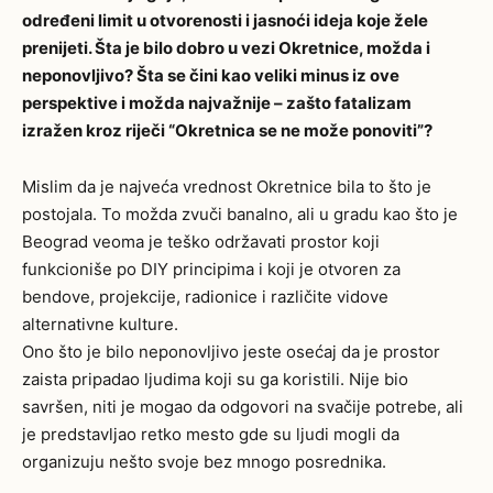
određeni limit u otvorenosti i jasnoći ideja koje žele
prenijeti. Šta je bilo dobro u vezi Okretnice, možda i
neponovljivo? Šta se čini kao veliki minus iz ove
perspektive i možda najvažnije – zašto fatalizam
izražen kroz riječi “Okretnica se ne može ponoviti”?
Mislim da je najveća vrednost Okretnice bila to što je
postojala. To možda zvuči banalno, ali u gradu kao što je
Beograd veoma je teško održavati prostor koji
funkcioniše po DIY principima i koji je otvoren za
bendove, projekcije, radionice i različite vidove
alternativne kulture.
Ono što je bilo neponovljivo jeste osećaj da je prostor
zaista pripadao ljudima koji su ga koristili. Nije bio
savršen, niti je mogao da odgovori na svačije potrebe, ali
je predstavljao retko mesto gde su ljudi mogli da
organizuju nešto svoje bez mnogo posrednika.