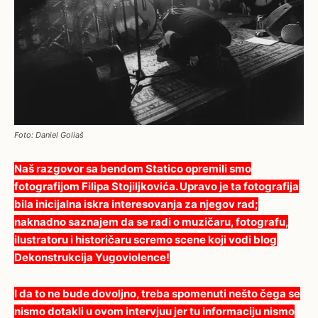
Foto: Daniel Goliaš
Naš razgovor sa bendom Statico opremili smo
fotografijom Filipa Stojiljkovića. Upravo je ta fotografija
bila inicijalna iskra interesovanja za njegov rad;
naknadno saznajem da se radi o muzičaru, fotografu,
ilustratoru i historičaru scremo scene koji vodi blog
Dekonstrukcija Yugoviolence!
I da to ne bude dovoljno, treba spomenuti nešto čega se
nismo dotakli u ovom intervjuu jer tu informaciju nismo