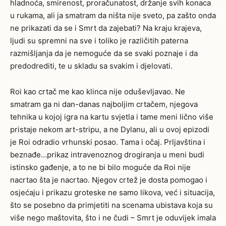
hladnoća, smirenost, proračunatost, držanje svih konaca
u rukama, ali ja smatram da ništa nije sveto, pa zašto onda
ne prikazati da se i Smrt da zajebati? Na kraju krajeva,
ljudi su spremni na sve i toliko je različitih paterna
razmišljanja da je nemoguće da se svaki poznaje i da
predodrediti, te u skladu sa svakim i djelovati.
Roi kao crtač me kao klinca nije oduševljavao. Ne
smatram ga ni dan-danas najboljim crtačem, njegova
tehnika u kojoj igra na kartu svjetla i tame meni lično više
pristaje nekom art-stripu, a ne Dylanu, ali u ovoj epizodi
je Roi odradio vrhunski posao. Tama i očaj. Prljavština i
beznađe…prikaz intravenoznog drogiranja u meni budi
istinsko gađenje, a to ne bi bilo moguće da Roi nije
nacrtao šta je nacrtao. Njegov crtež je dosta pomogao i
osjećaju i prikazu groteske ne samo likova, već i situacija,
što se posebno da primjetiti na scenama ubistava koja su
više nego maštovita, što i ne čudi – Smrt je oduvijek imala