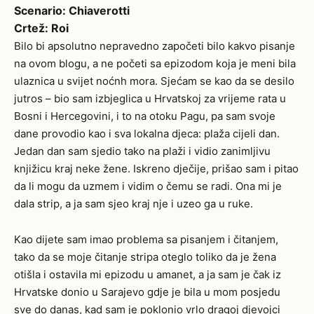
Scenario: Chiaverotti
Crtež: Roi
Bilo bi apsolutno nepravedno započeti bilo kakvo pisanje
na ovom blogu, a ne početi sa epizodom koja je meni bila
ulaznica u svijet noćnh mora. Sjećam se kao da se desilo
jutros – bio sam izbjeglica u Hrvatskoj za vrijeme rata u
Bosni i Hercegovini, i to na otoku Pagu, pa sam svoje
dane provodio kao i sva lokalna djeca: plaža cijeli dan.
Jedan dan sam sjedio tako na plaži i vidio zanimljivu
knjižicu kraj neke žene. Iskreno dječije, prišao sam i pitao
da li mogu da uzmem i vidim o čemu se radi. Ona mi je
dala strip, a ja sam sjeo kraj nje i uzeo ga u ruke.
Kao dijete sam imao problema sa pisanjem i čitanjem,
tako da se moje čitanje stripa oteglo toliko da je žena
otišla i ostavila mi epizodu u amanet, a ja sam je čak iz
Hrvatske donio u Sarajevo gdje je bila u mom posjedu
sve do danas, kad sam je poklonio vrlo dragoj djevojci