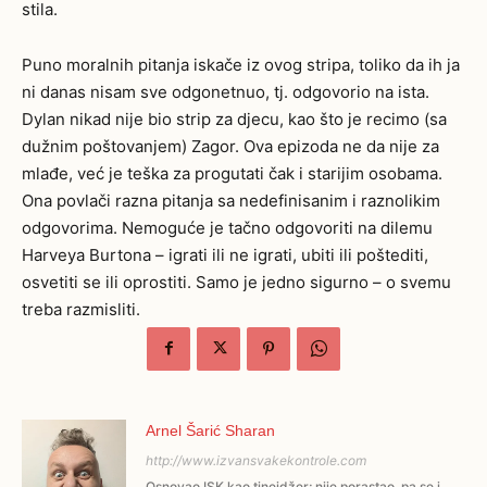
stila.
Puno moralnih pitanja iskače iz ovog stripa, toliko da ih ja
ni danas nisam sve odgonetnuo, tj. odgovorio na ista.
Dylan nikad nije bio strip za djecu, kao što je recimo (sa
dužnim poštovanjem) Zagor. Ova epizoda ne da nije za
mlađe, već je teška za progutati čak i starijim osobama.
Ona povlači razna pitanja sa nedefinisanim i raznolikim
odgovorima. Nemoguće je tačno odgovoriti na dilemu
Harveya Burtona – igrati ili ne igrati, ubiti ili poštediti,
osvetiti se ili oprostiti. Samo je jedno sigurno – o svemu
treba razmisliti.
Arnel Šarić Sharan
http://www.izvansvakekontrole.com
Osnovao ISK kao tinejdžer; nije porastao, pa se i