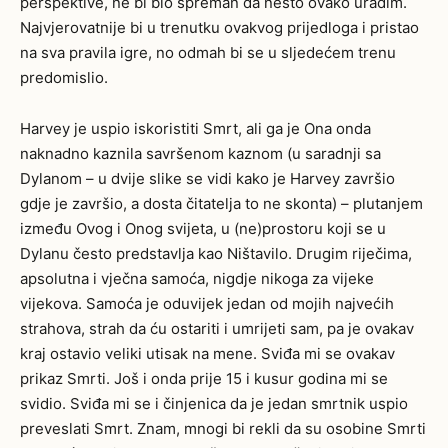
perspektive, ne bi bio spreman da nešto ovako uradim.
Najvjerovatnije bi u trenutku ovakvog prijedloga i pristao
na sva pravila igre, no odmah bi se u sljedećem trenu
predomislio.
Harvey je uspio iskoristiti Smrt, ali ga je Ona onda
naknadno kaznila savršenom kaznom (u saradnji sa
Dylanom – u dvije slike se vidi kako je Harvey završio
gdje je završio, a dosta čitatelja to ne skonta) – plutanjem
između Ovog i Onog svijeta, u (ne)prostoru koji se u
Dylanu često predstavlja kao Ništavilo. Drugim riječima,
apsolutna i vječna samoća, nigdje nikoga za vijeke
vijekova. Samoća je oduvijek jedan od mojih najvećih
strahova, strah da ću ostariti i umrijeti sam, pa je ovakav
kraj ostavio veliki utisak na mene. Sviđa mi se ovakav
prikaz Smrti. Još i onda prije 15 i kusur godina mi se
svidio. Sviđa mi se i činjenica da je jedan smrtnik uspio
preveslati Smrt. Znam, mnogi bi rekli da su osobine Smrti