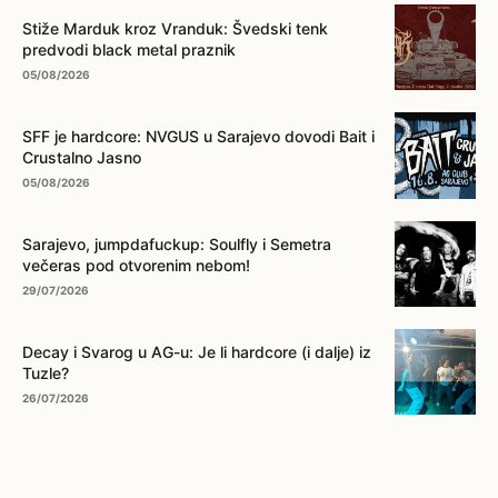
... na ovo dugme!
Stiže Marduk kroz Vranduk: Švedski tenk
predvodi black metal praznik
05/08/2026
SFF je hardcore: NVGUS u Sarajevo dovodi Bait i
Crustalno Jasno
05/08/2026
Sarajevo, jumpdafuckup: Soulfly i Semetra
večeras pod otvorenim nebom!
29/07/2026
Decay i Svarog u AG-u: Je li hardcore (i dalje) iz
Tuzle?
26/07/2026