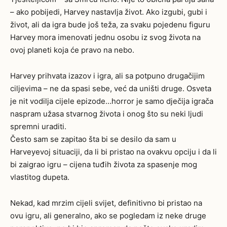
– ako pobijedi, Harvey nastavlja život. Ako izgubi, gubi i
život, ali da igra bude još teža, za svaku pojedenu figuru
Harvey mora imenovati jednu osobu iz svog života na
ovoj planeti koja će pravo na nebo.
Harvey prihvata izazov i igra, ali sa potpuno drugačijim
ciljevima – ne da spasi sebe, već da uništi druge. Osveta
je nit vodilja cijele epizode…horror je samo dječija igrača
naspram užasa stvarnog života i onog što su neki ljudi
spremni uraditi.
Često sam se zapitao šta bi se desilo da sam u
Harveyevoj situaciji, da li bi pristao na ovakvu opciju i da li
bi zaigrao igru – cijena tuđih života za spasenje mog
vlastitog dupeta.
Nekad, kad mrzim cijeli svijet, definitivno bi pristao na
ovu igru, ali generalno, ako se pogledam iz neke druge