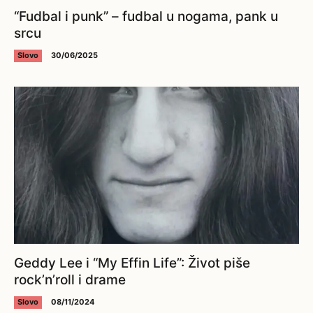
“Fudbal i punk” – fudbal u nogama, pank u
srcu
Slovo
30/06/2025
Geddy Lee i “My Effin Life”: Život piše
rock’n’roll i drame
Slovo
08/11/2024