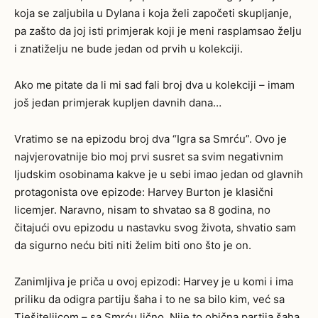
koja se zaljubila u Dylana i koja želi započeti skupljanje,
pa zašto da joj isti primjerak koji je meni rasplamsao želju
i znatiželju ne bude jedan od prvih u kolekciji.
Ako me pitate da li mi sad fali broj dva u kolekciji – imam
još jedan primjerak kupljen davnih dana…
Vratimo se na epizodu broj dva “Igra sa Smrću”. Ovo je
najvjerovatnije bio moj prvi susret sa svim negativnim
ljudskim osobinama kakve je u sebi imao jedan od glavnih
protagonista ove epizode: Harvey Burton je klasični
licemjer. Naravno, nisam to shvatao sa 8 godina, no
čitajući ovu epizodu u nastavku svog života, shvatio sam
da sigurno neću biti niti želim biti ono što je on.
Zanimljiva je priča u ovoj epizodi: Harvey je u komi i ima
priliku da odigra partiju šaha i to ne sa bilo kim, već sa
Tješiteljicom – sa Smrću lično. Nije to obična partija šaha