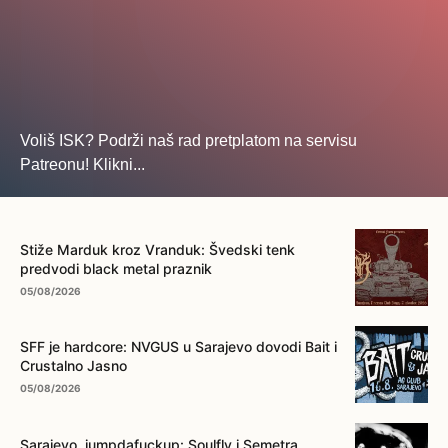
Voliš ISK? Podrži naš rad pretplatom na servisu
Patreonu! Klikni...
... na ovo dugme!
Stiže Marduk kroz Vranduk: Švedski tenk
predvodi black metal praznik
05/08/2026
SFF je hardcore: NVGUS u Sarajevo dovodi Bait i
Crustalno Jasno
05/08/2026
Sarajevo, jumpdafuckup: Soulfly i Semetra