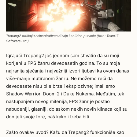
Trepang2 odlikuju neinspirativan dizajn i solidno pucanje (foto: Team17
Software Ltd.)
Igrajući Trepang2 još jednom sam shvatio da su moji
korijeni u FPS žanru devedesetih godina. To su moja
najranija sjećanja i najvažniji izvori ljubavi ka ovom danas
više-manje mutiranom žanru. Ne možemo reći da
devedesete nisu bile brze i eksplozivne; imali smo
Shadow Warrior, Doom 2 i Duke Nukema. Međutim, tek
nastupanjem novog milenija, FPS žanr je postao
nabuđeniji, glasniji, dolaskom nekih novih klinaca koji su
donijeli svoje fore, baš kako i treba biti.
Zašto ovakav uvod? Kažu da Trepang2 funkcioniše kao