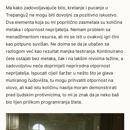
Ma kako zadovoljavajuće bilo, kretanje i pucanje u
Trepangu2 ne mogu biti dovoljni za pozitivno iskustvo.
Dva elementa koja su mi poprilično zasmetala su količina
metaka i otpornost neprijatelja. Nemam problem sa
menadžmentom resursa, ali mi se isti u ovakvoj igri čini
kao potpuno suvišan. Ne doima se da je ubačen sa
razlogom već kao rezultat manjka testiranja. Kontinuirano
ćete ostajati bez metaka, čak i na lakšim nivoima težine, a
zadovoljstvu neće doprinijeti neprirodna otpornost
neprijatelja. Ispucati cijeli šaržer u nešto što je glava
mutiranog čudovišta, tu mogu prihvatiti otpornost na
olovo, ali kad istu količinu nasilja moram demonstrirati
pred ljudskim protivnicima, to mi je znak da je neko baš
bio lijen prilikom programiranja štete.