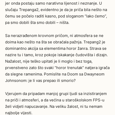
jer onda postaju samo narativna lijenost i neznanje. U
slučaju Trepanga2, evidentno je da je priča bila nešto na
čemu se počelo raditi kasno, pod sloganom “lako ćemo”,
pa smo dobili šta smo dobili – ništa.
Sa nerazrađenom krovnom pričom, ni atmosfera se ne
doima kao nešto na šta se obraćala pažnja. Trepang2 je
dominantno akcija sa elementima horor žanra. Strava se
nazire tu i tamo, kroz pokoje iskakanje čudovišta i dizajn.
Nažalost, nije teško upitati je li moglo i bez toga,
prvenstveno zato što svaki “horor trenutak” natjera igrača
da slegne ramenima. Pomislite na Doom sa Dwayneom
Johnsonom: je li vas prepao ili smorio?
Vjerujem da pripadam manjoj grupi ljudi sa inzistiranjem
na priči i atmosferi, a da većina u staroškolskom FPS-u
želi vidjeti napucavanje. Na veliku žalost, ni tu nemam
najbolje vijesti.