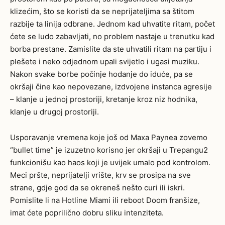
klizećim, što se koristi da se neprijateljima sa štitom
razbije ta linija odbrane. Jednom kad uhvatite ritam, počet
ćete se ludo zabavljati, no problem nastaje u trenutku kad
borba prestane. Zamislite da ste uhvatili ritam na partiju i
plešete i neko odjednom upali svijetlo i ugasi muziku.
Nakon svake borbe počinje hodanje do iduće, pa se
okršaji čine kao nepovezane, izdvojene instanca agresije
– klanje u jednoj prostoriji, kretanje kroz niz hodnika,
klanje u drugoj prostoriji.
Usporavanje vremena koje još od Maxa Paynea zovemo
“bullet time” je izuzetno korisno jer okršaji u Trepangu2
funkcionišu kao haos koji je uvijek umalo pod kontrolom.
Meci pršte, neprijatelji vrište, krv se prosipa na sve
strane, gdje god da se okreneš nešto curi ili iskri.
Pomislite li na Hotline Miami ili reboot Doom franšize,
imat ćete poprilično dobru sliku intenziteta.