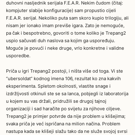
duhovni nasljednik serijala F.E.A.R. Nekim čudom (čitaj:
kompjuter slabije konfiguracije) sam propustio cijeli
F.E.A.R. serijal. Nekoliko puta sam skoro kupio trilogiju, ali
nisam jer ionako imam previše igara. Zato je nemoguće,
pa čak i bespotrebno, govoriti o tome koliko je Trepang2
uspio sačuvati duh naslova sa kojim ga uspoređuju.
Moguće je povući i neke druge, vrlo konkretne i validne
usporedbe.
Priča u igri Trepang2 postoji, i ništa više od toga. Vi ste
“ubersoldat” kodnog imena 106, rezultat ko zna kakvih
eksperimenta. Spletom okolnosti, vlastite snage i
izdržljvosti otkinuli ste se sa lanca, pobjegli iz laboratorija
u kojem su vas držali, pridružili se drugoj tajnoj
organizaciji i sad haračite po svijetu za njihove ciljeve.
Trepang2 je primjer potvrde da nije problem u klišejima;
svaka priča je već ispričana na milion načina. Problem
nastupa kada se klišeji slažu tako da ne služe svojoj svrsi