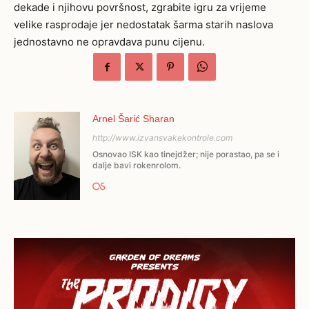
dekade i njihovu površnost, zgrabite igru za vrijeme
velike rasprodaje jer nedostatak šarma starih naslova
jednostavno ne opravdava punu cijenu.
Arnel Šarić Sharan
http://www.izvansvakekontrole.com
Osnovao ISK kao tinejdžer; nije porastao, pa se i
dalje bavi rokenrolom.