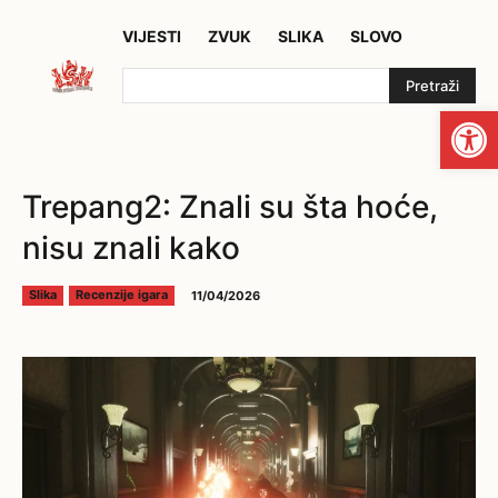
VIJESTI
ZVUK
SLIKA
SLOVO
Pretraži
Open
Trepang2: Znali su šta hoće,
nisu znali kako
11/04/2026
Slika
Recenzije igara