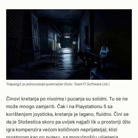
Trepang2 je jednostavan premračan (foto: Team17 Software Ltd.)
Činovi kretanja po nivoima i pucanja su solidni. Tu se ne
može mnogo zamjeriti. Čak i na Playstationu 5 sa
korištenjem joysticka, kretanje je lagano, fluidno. Čini se
da je Stošestica skoro pa uvijek najjači lik u prostoriji (što
igra kompenzira većom količinom neprijatelja); klizi
prostorom kao po puteru, sa mogućnošću ulijetanja