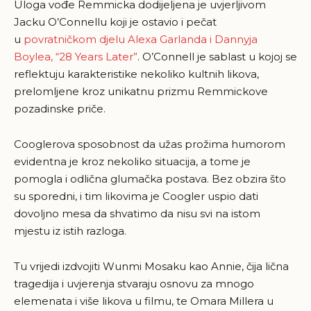
Uloga vođe Remmicka dodijeljena je uvjerljivom
Jacku O’Connellu koji je ostavio i pečat
u
povratničkom djelu Alexa Garlanda i Dannyja
Boylea, “28 Years Later”
. O’Connell je sablast u kojoj se
reflektuju karakteristike nekoliko kultnih likova,
prelomljene kroz unikatnu prizmu Remmickove
pozadinske priče.
Cooglerova sposobnost da užas prožima humorom
evidentna je kroz nekoliko situacija, a tome je
pomogla i odlična glumačka postava. Bez obzira što
su sporedni, i tim likovima je Coogler uspio dati
dovoljno mesa da shvatimo da nisu svi na istom
mjestu iz istih razloga.
Tu vrijedi izdvojiti Wunmi Mosaku kao Annie, čija lična
tragedija i uvjerenja stvaraju osnovu za mnogo
elemenata i više likova u filmu, te Omara Millera u