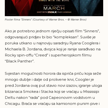
Poster filma “Sinners” (Courtesy of Warner Bros. – © Warner Bros)
Ako je potrebno jednom riječju opisati film “Sinners”,
odgovarajući pridjev bi bio “kompleksan”. Suviše je
poruka utkano u najnoviju saradnju Ryana Cooglera i
Michaela B. Jordana, dvojca koji je ranije sarađivao na
Rocky spin-offu “Creed” i superherojskom filmu
“Black Panther”.
Svjestan mogućnosti horora da ispriča priču koja seže
mnogo dublje i dalje od prolivene krvi, Coogler je
pred Jordana ovaj put stavio novi izazov, igranje uloga
blizanaca Smokea i Stacka koji se vraćaju u Mississipi
Deltu nakon “rada” pod Capeonovim vodstvom u
Chicagu. Braća se vraćaju sa kamionom punim pive i