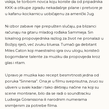
viskija, te torbom novca koju koriste da od pripadnika
KKK-a otkupe zgradu nekadašnje pilane i pretvore je
u kafanu-kockarnicu uobičajenu za američki Jug.
Ni izbor zabave nije prepušten slučaju, pa blizanci
računaju na gitaru mladog rođaka Sammieja. Sin
lokalnog propovijednika razlog za život ne pronalazi u
Božijoj riječi, već zvuku bluesa. Tumači ga debitant
Miles Caton koji maestralno igra ovu ulogu, koristeći
bogomdane talente za muziku da propovijeda kroz
glas i ritam.
Upravo je muzika kao recept besmrtnosti jedna od
poruka “Sinnersa”. Ona je u filmu sveprisutna, zvuci su
ušiveni u svaki kadar i tako diktiraju načine na koji su
scene montirane, bilo da se radi o soundtracku
Ludwiga Göranssona ili narodnim numerama
snimljenim za potrebe filma.