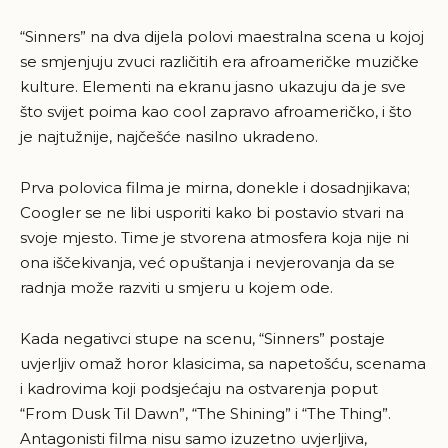
“Sinners” na dva dijela polovi maestralna scena u kojoj
se smjenjuju zvuci različitih era afroameričke muzičke
kulture. Elementi na ekranu jasno ukazuju da je sve
što svijet poima kao cool zapravo afroameričko, i što
je najtužnije, najčešće nasilno ukradeno.
Prva polovica filma je mirna, donekle i dosadnjikava;
Coogler se ne libi usporiti kako bi postavio stvari na
svoje mjesto. Time je stvorena atmosfera koja nije ni
ona iščekivanja, već opuštanja i nevjerovanja da se
radnja može razviti u smjeru u kojem ode.
Kada negativci stupe na scenu, “Sinners” postaje
uvjerljiv omaž horor klasicima, sa napetošću, scenama
i kadrovima koji podsjećaju na ostvarenja poput
“From Dusk Til Dawn”, “The Shining” i “The Thing”.
Antagonisti filma nisu samo izuzetno uvjerljiva,