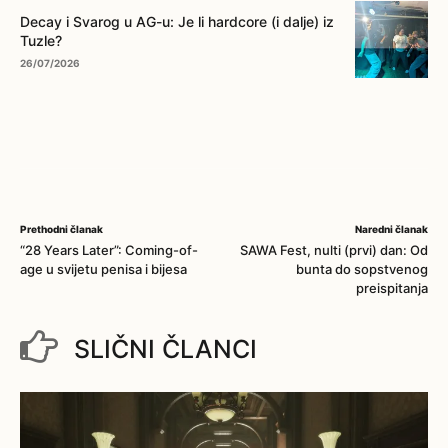
Decay i Svarog u AG-u: Je li hardcore (i dalje) iz
Tuzle?
26/07/2026
Prethodni članak
Naredni članak
“28 Years Later”: Coming-of-
SAWA Fest, nulti (prvi) dan: Od
age u svijetu penisa i bijesa
bunta do sopstvenog
preispitanja
SLIČNI ČLANCI