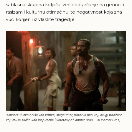
sablasna skupina koljača, već podsjećanje na genocid,
rasizam i kulturnu otimačinu, te negativnost koja zna
vući korijen i iz vlastite tragedije.
“Sinners” funkcioniše kao kritika, siege triler, horor ili bilo koji drugi podžanr
koji mu je služio kao inspiracija (Courtesy of Warner Bros. – © Warner Bros)