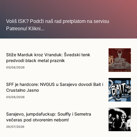
Voliš ISK? Podrži naš rad pretplatom na servisu
Patreonu! Klikni...
... na ovo dugme!
Stiže Marduk kroz Vranduk: Švedski tenk
predvodi black metal praznik
05/08/2026
SFF je hardcore: NVGUS u Sarajevo dovodi Bait i
Crustalno Jasno
05/08/2026
Sarajevo, jumpdafuckup: Soulfly i Semetra
večeras pod otvorenim nebom!
29/07/2026