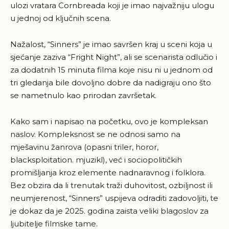
ulozi vratara Cornbreada koji je imao najvažniju ulogu
u jednoj od ključnih scena.
Nažalost, “Sinners” je imao savršen kraj u sceni koja u
sjećanje zaziva “Fright Night”, ali se scenarista odlučio i
za dodatnih 15 minuta filma koje nisu ni u jednom od
tri gledanja bile dovoljno dobre da nadigraju ono što
se nametnulo kao prirodan završetak.
Kako sam i napisao na početku, ovo je kompleksan
naslov. Kompleksnost se ne odnosi samo na
mješavinu žanrova (opasni triler, horor,
blacksploitation. mjuzikl), već i sociopolitičkih
promišljanja kroz elemente nadnaravnog i folklora.
Bez obzira da li trenutak traži duhovitost, ozbiljnost ili
neumjerenost, “Sinners” uspijeva odraditi zadovoljiti, te
je dokaz da je 2025. godina zaista veliki blagoslov za
ljubitelje filmske tame.