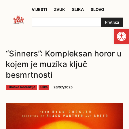
VIJESTI
ZVUK
SLIKA
SLOVO
Pretraži
Open
“Sinners”: Kompleksan horor u
kojem je muzika ključ
besmrtnosti
26/07/2025
Filmske Recenzije
Slika