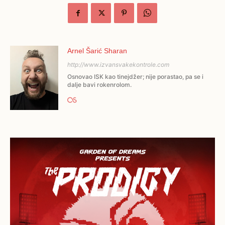
Arnel Šarić Sharan
http://www.izvansvakekontrole.com
Osnovao ISK kao tinejdžer; nije porastao, pa se i
dalje bavi rokenrolom.