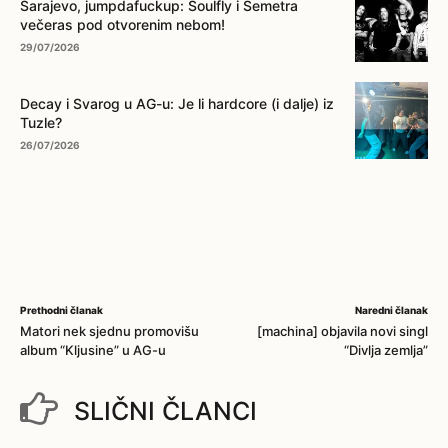
Sarajevo, jumpdafuckup: Soulfly i Semetra
večeras pod otvorenim nebom!
29/07/2026
Decay i Svarog u AG-u: Je li hardcore (i dalje) iz
Tuzle?
26/07/2026
Prethodni članak
Naredni članak
Matori nek sjednu promovišu
[machina] objavila novi singl
album “Kljusine” u AG-u
“Divlja zemlja”
SLIČNI ČLANCI