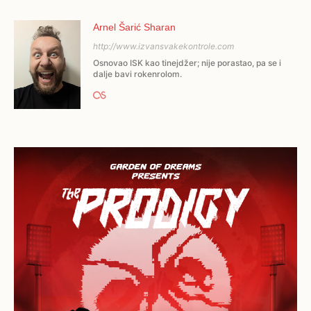
Arnel Šarić Sharan
http://www.izvansvakekontrole.com
Osnovao ISK kao tinejdžer; nije porastao, pa se i
dalje bavi rokenrolom.