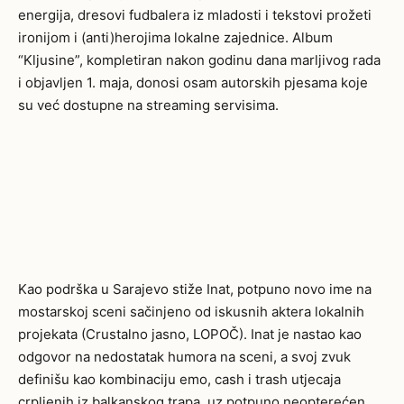
energija, dresovi fudbalera iz mladosti i tekstovi prožeti
ironijom i (anti)herojima lokalne zajednice. Album
“Kljusine”, kompletiran nakon godinu dana marljivog rada
i objavljen 1. maja, donosi osam autorskih pjesama koje
su već dostupne na streaming servisima.
Kao podrška u Sarajevo stiže Inat, potpuno novo ime na
mostarskoj sceni sačinjeno od iskusnih aktera lokalnih
projekata (Crustalno jasno, LOPOČ). Inat je nastao kao
odgovor na nedostatak humora na sceni, a svoj zvuk
definišu kao kombinaciju emo, cash i trash utjecaja
crpljenih iz balkanskog trapa, uz potpuno neopterećen