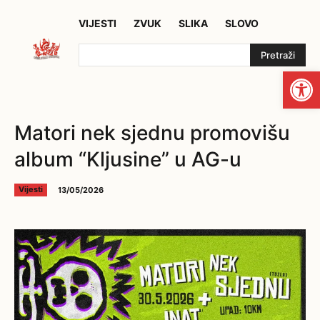
VIJESTI
ZVUK
SLIKA
SLOVO
Pretraži
Open
Matori nek sjednu promovišu
album “Kljusine” u AG-u
13/05/2026
Vijesti