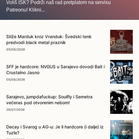
Voliš ISK? Podrži naš rad pretplatom na servisu
Patreonu! Klikni...
... na ovo dugme!
Stiže Marduk kroz Vranduk: Švedski tenk
predvodi black metal praznik
05/08/2026
SFF je hardcore: NVGUS u Sarajevo dovodi Bait i
Crustalno Jasno
05/08/2026
Sarajevo, jumpdafuckup: Soulfly i Semetra
večeras pod otvorenim nebom!
29/07/2026
Decay i Svarog u AG-u: Je li hardcore (i dalje) iz
Tuzle?