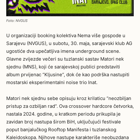
Foto: NVGUS
U organizaciji booking kolektiva Nema više gospode u
Sarajevu (NVGUS), u subotu, 30. maja, sarajevski klub AG
ugostiće dva upečatljiva imena underground scene.
Glavne zvijezde večeri su tuzlanski sastav Matori nek
sjednu (MNS), koji će sarajevskoj publici predstaviti
album prvijenac “Kljusine“, dok će kao podrška nastupiti
mostarski eksperimentalni noise trio Inat.
Matori nek sjednu sebe opisuju kroz krilaticu “neozbiljan
pristup za ozbiljan rad“. Ova crossover hardcore četvorka,
nastala 2024. godine, u kratkom periodu prikupila je
zavidan broj nastupa širom BiH, uključujući festivale
poput banjalučkog Rooftop Manifesta i tuzlanskog
Kaleidoskopa. Njihove nastupe karakteriše neobuzdana