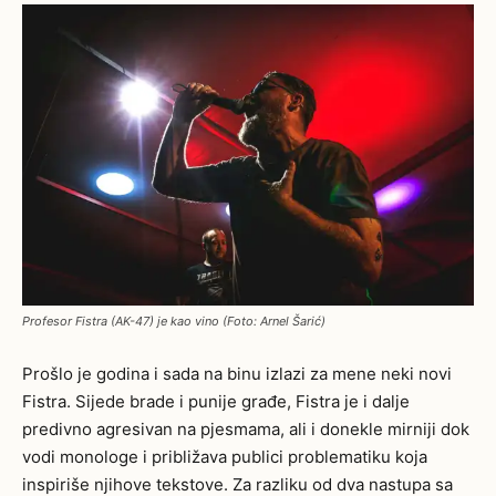
Profesor Fistra (AK-47) je kao vino (Foto: Arnel Šarić)
Prošlo je godina i sada na binu izlazi za mene neki novi
Fistra. Sijede brade i punije građe, Fistra je i dalje
predivno agresivan na pjesmama, ali i donekle mirniji dok
vodi monologe i približava publici problematiku koja
inspiriše njihove tekstove. Za razliku od dva nastupa sa