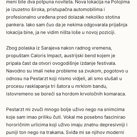
meni bile dva potpuna noviteta. Nova lokacija na Polojima
je izuzetno široka, pristupačna automobilima i
profesionalno uređena pred dolazak nekoliko stotina
pankera. Iako sam čuo da je nekima odgovarala prijašnja
lokacija bine, ja ne vidim ništa loše u novoj poziciji.
Zbog polaska iz Sarajeva nakon radnog vremena,
propuštam Caloris Impact, austrijski bend kojem je
pripala čast da otvori ovogodišnje izdanje festivala.
Navodno su imali neke probleme sa zvukom, pogotovo u
odnosu na Pestarzt koji nismo vidjeli, ali smo slušali u
procesu rasklapanja tri šatora u mrklom bandu,
istovremeno se boreći sa hordom krvoločnih komaraca.
Pestarzt mi zvuči mnogo bolje uživo nego na snimcima
koje sam imao priliku čuti. Vokal me posebno fascinirao
hororičnim urlicima koji uživo imaju znatnu depresivniji i
puniji ton nego na trakama. Sviđa mi se njihov moderni