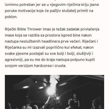
iznimno potreban jer se u njegovim riječima kriju jasne
poruke motivacije koje će pažljiv slušatelj primiti na
poklon.
Riječki Bible Thrower imao je težak zadatak privlačenja
mase koja se razišla sa prostora ispred bine nakon
nastupa neslužbenih headlinera prve večeri. Riječani i
Riječanka su mi izazvali poprilično kul efekat; nakon
svake pjesme postajali su sve bolji i bolji, slušljiviji i
agresivniji, pa su me do kraja nastupa potpuno kupili
svojom verzijom hardcorea i crusta.