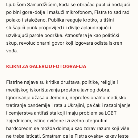
Ljubišom Samardžićem, kada se obraćao publici hodajući
po bini gore-dolje i mašući mikrofonom, Fistra to sad radi
polako i staloženo. Publika reaguje krotko, u tišini
slušajući punk propovijed ili divlje aplaudirajući i
uzvikujući parole podrške. Atmosfera je kao politički
skup, revolucionarni govor koji izgovara odista iskren
vođa.
KLIKNI ZA GALERIJU FOTOGRAFIJA
Fistrine najave su kritike društava, politike, religije i
medijskog iskorištavanja prostora javnog dobra.
Ignorisanje užasa u Jemenu, neprofesionalno medijsko
tretiranje pandemije i rata u Ukrajini, pa čak i razapinjanje
licemjerstva antifašista koji imaju problem sa LGBT
zajednicom, istine ovičene izuzetno utegnutim
hardcoreom se možda doimaju kao zdrav razum koji više
ne treba isticati. Smatram da je Fistra ovakav kakav jeste