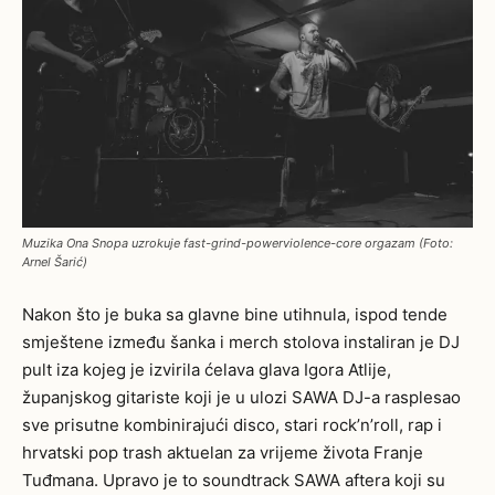
Muzika Ona Snopa uzrokuje fast-grind-powerviolence-core orgazam (Foto:
Arnel Šarić)
Nakon što je buka sa glavne bine utihnula, ispod tende
smještene između šanka i merch stolova instaliran je DJ
pult iza kojeg je izvirila ćelava glava Igora Atlije,
županjskog gitariste koji je u ulozi SAWA DJ-a rasplesao
sve prisutne kombinirajući disco, stari rock’n’roll, rap i
hrvatski pop trash aktuelan za vrijeme života Franje
Tuđmana. Upravo je to soundtrack SAWA aftera koji su