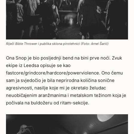
Riječi Bible Thrower i publika sklona pirotehnici (Foto: Arnel Šarić)
Ona Snop je bio posljednji bend na bini prve noći. Zvuk
ekipe iz Leedsa opisuje se kao
fastcore/grindcore/hardcore/powerviolence. Ono čemu
sam ja svjedočio je bila neprirodna količina sonične
agresivnosti, nasilje koje mi je okretalo želudac
neuobičajenim aranžmanima i metalskom težinom koja je
počivala na buldožeru od ritam-sekcije.