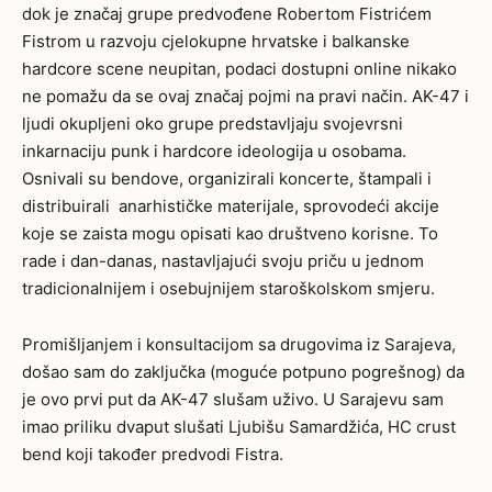
dok je značaj grupe predvođene Robertom Fistrićem
Fistrom u razvoju cjelokupne hrvatske i balkanske
hardcore scene neupitan, podaci dostupni online nikako
ne pomažu da se ovaj značaj pojmi na pravi način. AK-47 i
ljudi okupljeni oko grupe predstavljaju svojevrsni
inkarnaciju punk i hardcore ideologija u osobama.
Osnivali su bendove, organizirali koncerte, štampali i
distribuirali anarhističke materijale, sprovodeći akcije
koje se zaista mogu opisati kao društveno korisne. To
rade i dan-danas, nastavljajući svoju priču u jednom
tradicionalnijem i osebujnijem staroškolskom smjeru.
Promišljanjem i konsultacijom sa drugovima iz Sarajeva,
došao sam do zaključka (moguće potpuno pogrešnog) da
je ovo prvi put da AK-47 slušam uživo. U Sarajevu sam
imao priliku dvaput slušati Ljubišu Samardžića, HC crust
bend koji također predvodi Fistra.