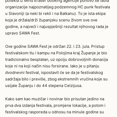
potekla iz Mind Eraser booking agencije ponovo se latila
organizacije najpoznatijeg podzemnog HC punk festivala
u Slavoniji (a neki bi rekli i na Balkanu). To je ista ekipa
koja je držala/drži županjsku scenu živom sve ove
godine, a najveći i najuspješniji rezultat njihovog rada je
upravo SAWA Fest.
Ove godine SAWA Fest je održan 22. i 23. jula. Pristup
festivalskom tlu i kampu na Polojima kraj Županje je bio
tradicionalno besplatan, uz opciju dobrovoljnih donacija
koje ni na koji način nisu forsirane. Iako je u pitanju
dvodnevni festival, ispostavit će se da je festivalskog
sadržaja bilo i previše, zbog ekstremnih vrućina koje su
usijale Županju i do 44 stepena Celzijusa.
Kako sam kao muzičar i novinar bio prisutan jedino na
prva dva izdanja festivala, promjene lokacije, a potom i
festivalskog rasporeda u odnosu na minule godine su