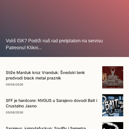
Voliš ISK? Podrži naš rad pretplatom na servisu
Patreonu! Klikni...
... na ovo dugme!
Stiže Marduk kroz Vranduk: Švedski tenk
predvodi black metal praznik
05/08/2026
SFF je hardcore: NVGUS u Sarajevo dovodi Bait i
Crustalno Jasno
05/08/2026
Sarajevo, jumpdafuckup: Soulfly i Semetra