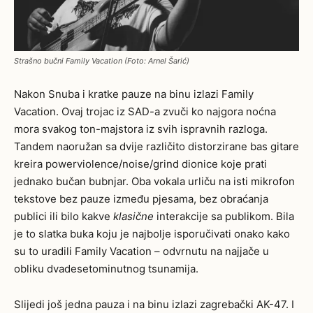
Strašno bučni Family Vacation (Foto: Arnel Šarić)
Nakon Snuba i kratke pauze na binu izlazi Family
Vacation. Ovaj trojac iz SAD-a zvuči ko najgora noćna
mora svakog ton-majstora iz svih ispravnih razloga.
Tandem naoružan sa dvije različito distorzirane bas gitare
kreira powerviolence/noise/grind dionice koje prati
jednako bučan bubnjar. Oba vokala urliču na isti mikrofon
tekstove bez pauze između pjesama, bez obraćanja
publici ili bilo kakve
klasične
interakcije sa publikom. Bila
je to slatka buka koju je najbolje isporučivati onako kako
su to uradili Family Vacation – odvrnutu na najjače u
obliku dvadesetominutnog tsunamija.
Slijedi još jedna pauza i na binu izlazi zagrebački AK-47. I