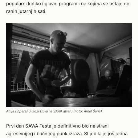
popularni koliko i glavni program i na kojima se ostaje do
ranih jutarnjih sati.
Atlija (Vipera) u ulozi DJ-a na SAWA afteru (Foto: Arnel Šarić)
Prvi dan SAWA Festa je definitivno bio na strani
agresivnijeg i bučnijeg punk izraza. Slijedila je još jedna