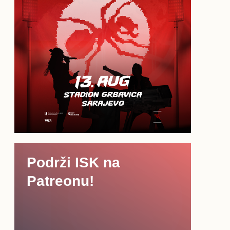
Podrži ISK na
Patreonu!