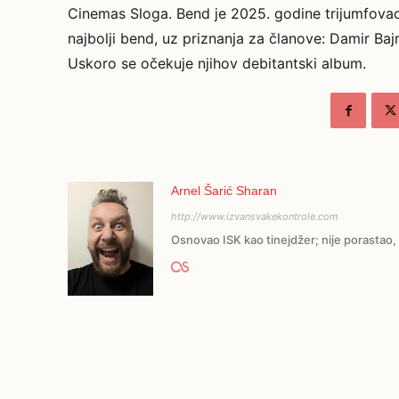
Cinemas Sloga. Bend je 2025. godine trijumfova
najbolji bend, uz priznanja za članove: Damir Bajra
Uskoro se očekuje njihov debitantski album.
Arnel Šarić Sharan
http://www.izvansvakekontrole.com
Osnovao ISK kao tinejdžer; nije porastao, 