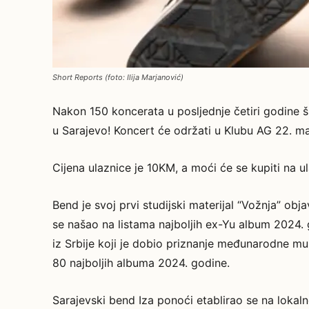
Short Reports (foto: Ilija Marjanović)
Nakon 150 koncerata u posljednje četiri godine 
u Sarajevo! Koncert će održati u Klubu AG 22. ma
Cijena ulaznice je 10KM, a moći će se kupiti na u
Bend je svoj prvi studijski materijal “Vožnja” o
se našao na listama najboljih ex-Yu album 2024. g
iz Srbije koji je dobio priznanje međunarodne m
80 najboljih albuma 2024. godine.
Sarajevski bend Iza ponoći etablirao se na lokaln