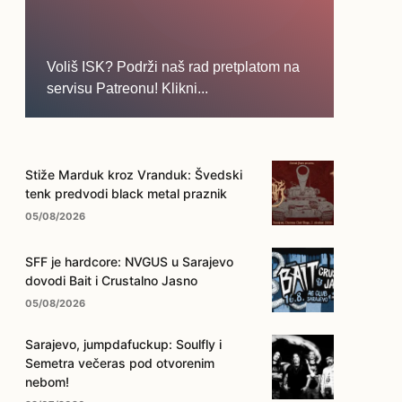
Voliš ISK? Podrži naš rad pretplatom na
servisu Patreonu! Klikni...
... na ovo dugme!
Stiže Marduk kroz Vranduk: Švedski
tenk predvodi black metal praznik
05/08/2026
SFF je hardcore: NVGUS u Sarajevo
dovodi Bait i Crustalno Jasno
05/08/2026
Sarajevo, jumpdafuckup: Soulfly i
Semetra večeras pod otvorenim
nebom!