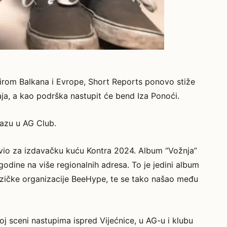
širom Balkana i Evrope, Short Reports ponovo stiže
ja, a kao podrška nastupit će bend Iza Ponoći.
lazu u AG Club.
bjavio za izdavačku kuću Kontra 2024. Album “Vožnja”
odine na više regionalnih adresa. To je jedini album
uzičke organizacije BeeHype, te se tako našao među
oj sceni nastupima ispred Vijećnice, u AG-u i klubu