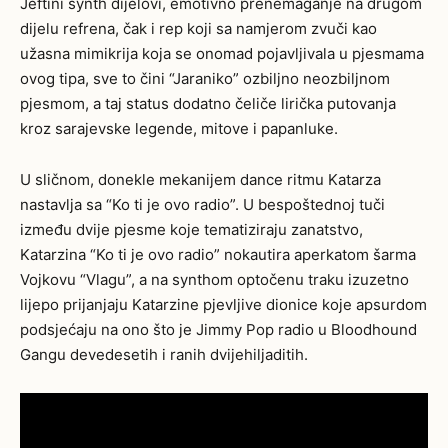
Jeftini synth dijelovi, emotivno prenemaganje na drugom
dijelu refrena, čak i rep koji sa namjerom zvuči kao
užasna mimikrija koja se onomad pojavljivala u pjesmama
ovog tipa, sve to čini “Jaraniko” ozbiljno neozbiljnom
pjesmom, a taj status dodatno čeliče lirička putovanja
kroz sarajevske legende, mitove i papanluke.
U sličnom, donekle mekanijem dance ritmu Katarza
nastavlja sa “Ko ti je ovo radio”. U bespoštednoj tuči
između dvije pjesme koje tematiziraju zanatstvo,
Katarzina “Ko ti je ovo radio” nokautira aperkatom šarma
Vojkovu “Vlagu”, a na synthom optočenu traku izuzetno
lijepo prijanjaju Katarzine pjevljive dionice koje apsurdom
podsjećaju na ono što je Jimmy Pop radio u Bloodhound
Gangu devedesetih i ranih dvijehiljaditih.