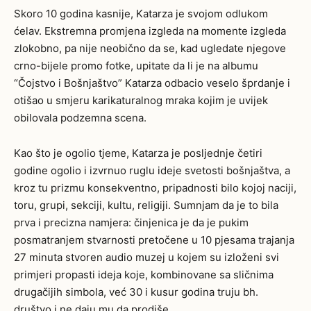
Skoro 10 godina kasnije, Katarza je svojom odlukom
ćelav. Ekstremna promjena izgleda na momente izgleda
zlokobno, pa nije neobično da se, kad ugledate njegove
crno-bijele promo fotke, upitate da li je na albumu
“Čojstvo i Bošnjaštvo” Katarza odbacio veselo šprdanje i
otišao u smjeru karikaturalnog mraka kojim je uvijek
obilovala podzemna scena.
Kao što je ogolio tjeme, Katarza je posljednje četiri
godine ogolio i izvrnuo ruglu ideje svetosti bošnjaštva, a
kroz tu prizmu konsekventno, pripadnosti bilo kojoj naciji,
toru, grupi, sekciji, kultu, religiji. Sumnjam da je to bila
prva i precizna namjera: činjenica je da je pukim
posmatranjem stvarnosti pretočene u 10 pjesama trajanja
27 minuta stvoren audio muzej u kojem su izloženi svi
primjeri propasti ideja koje, kombinovane sa sličnima
drugačijih simbola, već 30 i kusur godina truju bh.
društvo i ne daju mu da prodiše.