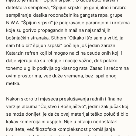
detektora semplova, “Špijun srpski” je genijalno i hrabro
sempliranje klasika rodonačelnika gangsta rapa, grupe
N.W.A. “Špijun srpski” je poigravanje paranojom i urotama
koje su gorivo propagandnih mašina najsnažnijih
bošnjačkih stranaka. Stihom “Otkako iš’o sam u vrtić, ja
sam htio bit’ špijun srpski” počinje još jedan zarazni
Katarzin refren koji bi mogao naići na osude onih koji i
dalje vjeruju da su religije i nacije važne, dok polako
tonemo u glib podivljalog klasnog rata. Zasad i srećom na
ovim prostorima, već duže vremena, bez ispaljenog
metka.
Nakon skoro tri mjeseca preslušavanja radnih i finalne
verzije albuma “Čojstvo i Bošnjaštvo”, jedini zaključak koji
se može donijeti je da će ovaj materijal teško polučiti bilo
kakav komercijalni uspjeh. Nije u pitanju nedostatak
kvalitete, već filozofska kompleksnost promišljanja