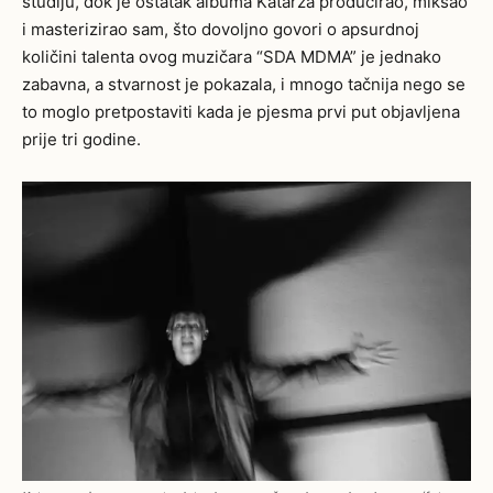
studiju, dok je ostatak albuma Katarza producirao, miksao
i masterizirao sam, što dovoljno govori o apsurdnoj
količini talenta ovog muzičara “SDA MDMA” je jednako
zabavna, a stvarnost je pokazala, i mnogo tačnija nego se
to moglo pretpostaviti kada je pjesma prvi put objavljena
prije tri godine.