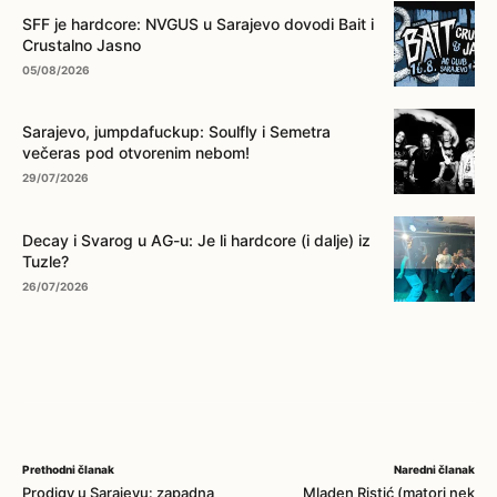
SFF je hardcore: NVGUS u Sarajevo dovodi Bait i
Crustalno Jasno
05/08/2026
Sarajevo, jumpdafuckup: Soulfly i Semetra
večeras pod otvorenim nebom!
29/07/2026
Decay i Svarog u AG-u: Je li hardcore (i dalje) iz
Tuzle?
26/07/2026
Prethodni članak
Naredni članak
Prodigy u Sarajevu: zapadna
Mladen Ristić (matori nek