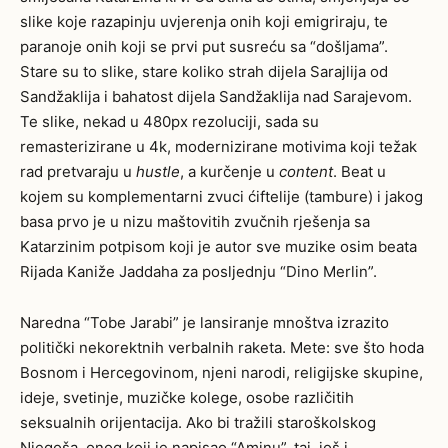
slike koje razapinju uvjerenja onih koji emigriraju, te
paranoje onih koji se prvi put susreću sa “došljama”.
Stare su to slike, stare koliko strah dijela Sarajlija od
Sandžaklija i bahatost dijela Sandžaklija nad Sarajevom.
Te slike, nekad u 480px rezoluciji, sada su
remasterizirane u 4k, modernizirane motivima koji težak
rad pretvaraju u
hustle
, a kurčenje u
content
. Beat u
kojem su komplementarni zvuci ćiftelije (tambure) i jakog
basa prvo je u nizu maštovitih zvučnih rješenja sa
Katarzinim potpisom koji je autor sve muzike osim beata
Rijada Kaniže Jaddaha za posljednju “Dino Merlin”.
Naredna “Tobe Jarabi” je lansiranje mnoštva izrazito
politički nekorektnih verbalnih raketa. Mete: sve što hoda
Bosnom i Hercegovinom, njeni narodi, religijske skupine,
ideje, svetinje, muzičke kolege, osobe različitih
seksualnih orijentacija. Ako bi tražili staroškolskog
Njegoša, onog koji je napisao “Aminu”, taj, još i