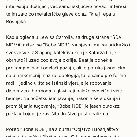
interesuju Bošnjaci, već samo isključivo novac i interesi,
te im zato po metaforičke glave dolazi “kralj repa u
Bošnjaka”.
Kao u ogledalu Lewisa Carrolla, sa druge strane “SDA
MDMA” nalazi se “Bobe NOB”. Na pjesmi mu se pridružio i
svesvesve iz Šlagang kolektiva koji je Katarza (ili je
obrnuto?) uzeo pod svoje okrilje. Beat je donekle
prekompleksan i odvlači pažnju, ali je poruka jasna: ako
se u narkomaniji nazire ideologija, tu je samo pro forme
radi – jedino u šta se istinski vjeruje je robovanje
dispenzeru hormona u glavi koji nalaže sve više i više
hemije. Na početku ismijavanje, nakon više slušanja i
promišljanja tugovanje, “Bobe NOB” je jasan putokaz
pakla u kojem je završilo društvo postidealizma.
Pored “Bobe NOB”, na albumu “Čojstvo i Bošnjaštvo”
mjesto je našla i “Špijun srpski”. U doba automatskih