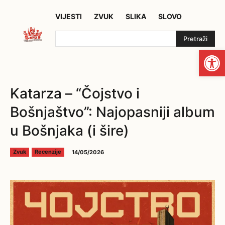
VIJESTI
ZVUK
SLIKA
SLOVO
Pretraži
Open
Katarza – “Čojstvo i
Bošnjaštvo”: Najopasniji album
u Bošnjaka (i šire)
14/05/2026
Zvuk
Recenzije