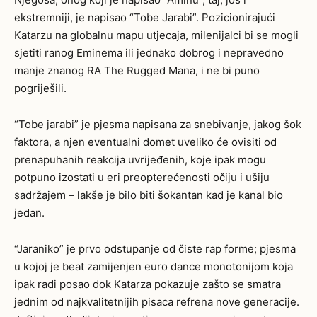
ekstremniji, je napisao “Tobe Jarabi”. Pozicionirajući
Katarzu na globalnu mapu utjecaja, milenijalci bi se mogli
sjetiti ranog Eminema ili jednako dobrog i nepravedno
manje znanog RA The Rugged Mana, i ne bi puno
pogriješili.
“Tobe jarabi” je pjesma napisana za snebivanje, jakog šok
faktora, a njen eventualni domet uveliko će ovisiti od
prenapuhanih reakcija uvrijeđenih, koje ipak mogu
potpuno izostati u eri preopterećenosti očiju i ušiju
sadržajem – lakše je bilo biti šokantan kad je kanal bio
jedan.
“Jaraniko” je prvo odstupanje od čiste rap forme; pjesma
u kojoj je beat zamijenjen euro dance monotonijom koja
ipak radi posao dok Katarza pokazuje zašto se smatra
jednim od najkvalitetnijih pisaca refrena nove generacije.