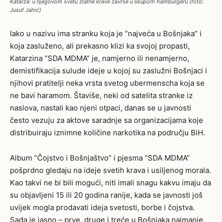
Katarza: u njegovom svetu zlatne krave završe u skupom hamburgeru (foto:
Jusuf Jahić)
Iako u nazivu ima stranku koja je “najveća u Bošnjaka” i
koja zasluženo, ali prekasno klizi ka svojoj propasti,
Katarzina “SDA MDMA” je, namjerno ili nenamjerno,
demistifikacija sulude ideje u kojoj su zaslužni Bošnjaci i
njihovi pratitelji neka vrsta svetog ubermenscha koja se
ne bavi haramom. Štaviše, neki od satelita stranke iz
naslova, nastali kao njeni otpaci, danas se u javnosti
često vezuju za aktove saradnje sa organizacijama koje
distribuiraju iznimne količine narkotika na području BiH.
Album “Čojstvo i Bošnjaštvo” i pjesma “SDA MDMA”
pošprdno gledaju na ideje svetih krava i usiljenog morala.
Kao takvi ne bi bili mogući, niti imali snagu kakvu imaju da
su objavljeni 15 ili 20 godina ranije, kada se javnosti još
uvijek mogla prodavati ideja svetosti, borbe i čojstva.
Sada je jasno – prve, druge i treće u Bošnjaka najmanje