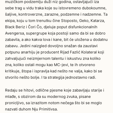
muzičkom podzemlju duži niz godina, ostavljajući iza
sebe trag u vidu traka koje su istovremeno dubokoumne,
šaljive, kontroverzne, zarazne, podzemne i nadzemne. Ta
ekipa, koju u tom trenutku čine Stoposto, Geko, Katarza,
Black Beriz i Čori Čo, djeluje poput disfunkcionalnih
Avengersa, supergrupe koja postoji samo da bi se dobro
zabavila, a ako kakva lova i kane, bit će uložena u dodatnu
zabavu. Jedini naizgled dovoljno snažan da zaustavi
potpunu anarhiju je producent Rijad Fazlić Kolateral koji
zahvaljujući neizmjernom talentu i iskustvu zna koliko
zna, koliko ostali mogu kao MC-jevi, te ih otvoreno
kritikuje, štopa i ispravlja kad nešto ne valja, kako bi se
stvorilo nešto bolje. I ta strategija jednostavno radi.
Redaju se hitovi, odlične pjesme koje zabavljaju starije i
mlađe, s obzirom da su modernog zvuka, pisane
pronicljivo, sa izrazitom notom nečega što bi se moglo
nazvati duhom Nju Primitivsa.