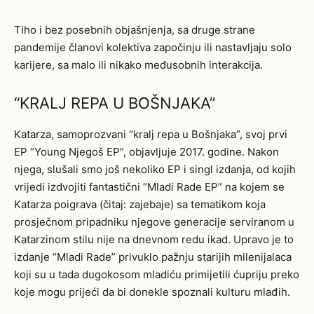
Tiho i bez posebnih objašnjenja, sa druge strane
pandemije članovi kolektiva započinju ili nastavljaju solo
karijere, sa malo ili nikako međusobnih interakcija.
“KRALJ REPA U BOŠNJAKA”
Katarza, samoprozvani “kralj repa u Bošnjaka”, svoj prvi
EP “Young Njegoš EP”, objavljuje 2017. godine. Nakon
njega, slušali smo još nekoliko EP i singl izdanja, od kojih
vrijedi izdvojiti fantastični “Mladi Rade EP” na kojem se
Katarza poigrava (čitaj: zajebaje) sa tematikom koja
prosječnom pripadniku njegove generacije serviranom u
Katarzinom stilu nije na dnevnom redu ikad. Upravo je to
izdanje “Mladi Rade” privuklo pažnju starijih milenijalaca
koji su u tada dugokosom mladiću primijetili ćupriju preko
koje mogu prijeći da bi donekle spoznali kulturu mlađih.