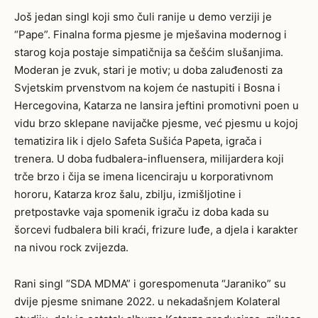
Još jedan singl koji smo čuli ranije u demo verziji je
“Pape”. Finalna forma pjesme je mješavina modernog i
starog koja postaje simpatičnija sa češćim slušanjima.
Moderan je zvuk, stari je motiv; u doba zaluđenosti za
Svjetskim prvenstvom na kojem će nastupiti i Bosna i
Hercegovina, Katarza ne lansira jeftini promotivni poen u
vidu brzo sklepane navijačke pjesme, već pjesmu u kojoj
tematizira lik i djelo Safeta Sušića Papeta, igrača i
trenera. U doba fudbalera-influensera, milijardera koji
trče brzo i čija se imena licenciraju u korporativnom
hororu, Katarza kroz šalu, zbilju, izmišljotine i
pretpostavke vaja spomenik igraču iz doba kada su
šorcevi fudbalera bili kraći, frizure luđe, a djela i karakter
na nivou rock zvijezda.
Rani singl “SDA MDMA” i gorespomenuta “Jaraniko” su
dvije pjesme snimane 2022. u nekadašnjem Kolateral