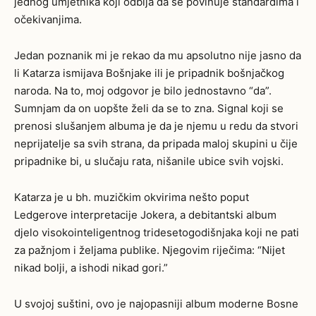
jednog umjetnika koji odbija da se povinuje standardima i
očekivanjima.
Jedan poznanik mi je rekao da mu apsolutno nije jasno da
li Katarza ismijava Bošnjake ili je pripadnik bošnjačkog
naroda. Na to, moj odgovor je bilo jednostavno “da”.
Sumnjam da on uopšte želi da se to zna. Signal koji se
prenosi slušanjem albuma je da je njemu u redu da stvori
neprijatelje sa svih strana, da pripada maloj skupini u čije
pripadnike bi, u slučaju rata, nišanile ubice svih vojski.
Katarza je u bh. muzičkim okvirima nešto poput
Ledgerove interpretacije Jokera, a debitantski album
djelo visokointeligentnog tridesetogodišnjaka koji ne pati
za pažnjom i željama publike. Njegovim riječima: “Nijet
nikad bolji, a ishodi nikad gori.”
U svojoj suštini, ovo je najopasniji album moderne Bosne