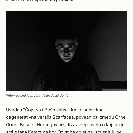
Vrijeme lokni je prošlo (foto: Jusuf Jahić)
Uvodna “Čojstvo i Bošnjaštvo” funkcioniše kao
degenerativna verzija Scarfacea, poveznica između Crne
Gore i Bosne i Hercegovine, država-epruveta u kojima je
smiješana Katarzina krv. Od stiha do stiha, smjenjuju se