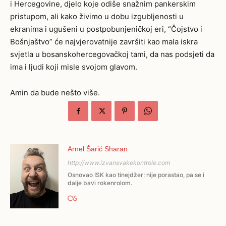
i Hercegovine, djelo koje odiše snažnim pankerskim
pristupom, ali kako živimo u dobu izgubljenosti u
ekranima i ugušeni u postpobunjeničkoj eri, “Čojstvo i
Bošnjaštvo” će najvjerovatnije završiti kao mala iskra
svjetla u bosanskohercegovačkoj tami, da nas podsjeti da
ima i ljudi koji misle svojom glavom.
Amin da bude nešto više.
Arnel Šarić Sharan
http://www.izvansvakekontrole.com
Osnovao ISK kao tinejdžer; nije porastao, pa se i
dalje bavi rokenrolom.