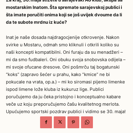
mostarskim Inatom. Šta spremate sarajevskoj publici i
šta imate poručiti onima koji se još uvijek dvoume da li
da te subote mrdnu iz kuće?
Inat je naše dosada najdragocjenije otkrovenje. Nakon
svirke u Mostaru, odmah smo kliknuli i otkrili koliko su
naši koncepti kompatibilni. Oni furaju da su menadžeri –
mi da smo fudbaleri. Oni obuku svoja snobovska odijela –
mi svoje ofucane dresove. Oni pošmrču taj bogatunski
“koks” (zapravo šećer u prahu, kako “kmice” ne bi
pokucale na vrata, op.a.) – mi ko siromasi pijemo limenke
ispod limene lože kluba iz kukuruz lige. Publici
poručujemo da ju čeka pristojno i konceptualno kabare
veče uz koju preporučujemo čašu kvalitetnog merlota.
Upućujemo sportski pozdrav publici i vidimo se 30. maja!