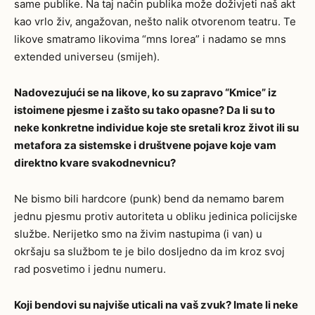
same publike. Na taj način publika može doživjeti naš akt
kao vrlo živ, angažovan, nešto nalik otvorenom teatru. Te
likove smatramo likovima “mns lorea” i nadamo se mns
extended universeu (smijeh).
Nadovezujući se na likove, ko su zapravo “Kmice” iz
istoimene pjesme i zašto su tako opasne? Da li su to
neke konkretne individue koje ste sretali kroz život ili su
metafora za sistemske i društvene pojave koje vam
direktno kvare svakodnevnicu?
Ne bismo bili hardcore (punk) bend da nemamo barem
jednu pjesmu protiv autoriteta u obliku jedinica policijske
službe. Nerijetko smo na živim nastupima (i van) u
okršaju sa službom te je bilo dosljedno da im kroz svoj
rad posvetimo i jednu numeru.
Koji bendovi su najviše uticali na vaš zvuk? Imate li neke