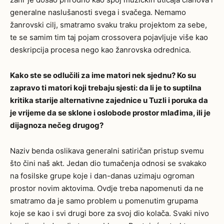
generalne naslušanosti svega i svačega. Nemamo
žanrovski cilj, smatramo svaku traku projektom za sebe,
te se samim tim taj pojam crossovera pojavljuje više kao
deskripcija procesa nego kao žanrovska odrednica.
Kako ste se odlučili za ime matori nek sjednu? Ko su
zapravo ti matori koji trebaju sjesti: da li je to suptilna
kritika starije alternativne zajednice u Tuzli i poruka da
je vrijeme da se sklone i oslobode prostor mlađima, ili je
dijagnoza nečeg drugog?
Naziv benda oslikava generalni satiričan pristup svemu
što čini naš akt. Jedan dio tumačenja odnosi se svakako
na fosilske grupe koje i dan-danas uzimaju ogroman
prostor novim aktovima. Ovdje treba napomenuti da ne
smatramo da je samo problem u pomenutim grupama
koje se kao i svi drugi bore za svoj dio kolača. Svaki nivo