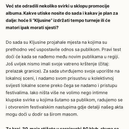
Već ste odradili nekoliko svirki u sklopu promocije
albuma. Kakve utiske nosite do sada i kakav je plan za
dalje: hoće li “Kljusine” izdržati tempo turneje ili će
matori ipak morati sjesti?
Do sada su Kljusine projahale mjesta na kojima su
prethodno već uspostavile odnos sa publikom. Pravi test
doći će kada se nađemo među novim publikama u regiji.
Još uvijek nismo imali svoje vatreno krštenje (čitaj:
prelazak granice). Za sada utvrđujemo svoje uporište na
lokalnoj sceni, i nadamo svom prisustvu u kolektivnoj
svijesti lokalne scene preko čega se nadamo i pristupu
festivalima. Iako ništa više ne volimo nego intimne
klupske svirke u kojima šutamo sa publikom, radujemo se
i otvorenim festivalskim nastupima gdje detalji našeg akta
mogu doći u dodir sa širom masom.
Za kraj, 30. maja stižete u sarajevski AG klub, skupa sa