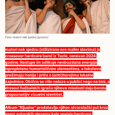
Foto: matori nek sjednu (promo)
matori nek sjednu (stilizirano sve malim slovima) je
crossover hardcore band iz Tuzle, osnovan 2024.
godine. Nastupe im odlikuje neobuzdana energija
isprepletena humorističnim elementima, a tekstove
prožimaju ironija i priče o (anti)herojima lokalne
zajednice. Obično se više nalaze u publici nego na bini, a
dresovi fudbalskih igrača njihove mladosti daju bendu
prepoznatljiv vizuelni identitet.
Album “Kljusine” predstavlja njihov stvaralački put kroz
osam autorskih pjesama koje spajaju hardcore,