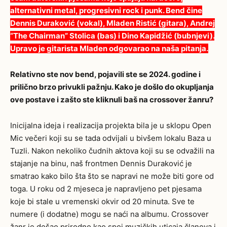
alternativni metal, progresivni rock i punk. Bend čine
Dennis Duraković (vokal), Mladen Ristić (gitara), Andrej
“The Chairman” Stolica (bas) i Dino Kapidžić (bubnjevi).
Upravo je gitarista Mladen odgovarao na naša pitanja.
Relativno ste nov bend, pojavili ste se 2024. godine i
prilično brzo privukli pažnju. Kako je došlo do okupljanja
ove postave i zašto ste kliknuli baš na crossover žanru?
Inicijalna ideja i realizacija projekta bila je u sklopu Open
Mic večeri koji su se tada odvijali u bivšem lokalu Baza u
Tuzli. Nakon nekoliko čudnih aktova koji su se odvažili na
stajanje na binu, naš frontmen Dennis Duraković je
smatrao kako bilo šta što se napravi ne može biti gore od
toga. U roku od 2 mjeseca je napravljeno pet pjesama
koje bi stale u vremenski okvir od 20 minuta. Sve te
numere (i dodatne) mogu se naći na albumu. Crossover
žanr je došao prirodno kao spoj muzičkih uticaja članova i