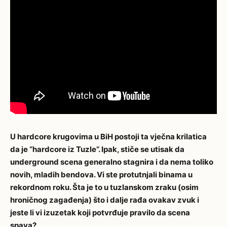
U hardcore krugovima u BiH postoji ta vječna krilatica
da je “hardcore iz Tuzle”. Ipak, stiče se utisak da
underground scena generalno stagnira i da nema toliko
novih, mladih bendova. Vi ste protutnjali binama u
rekordnom roku. Šta je to u tuzlanskom zraku (osim
hroničnog zagađenja) što i dalje rađa ovakav zvuk i
jeste li vi izuzetak koji potvrđuje pravilo da scena
spava?