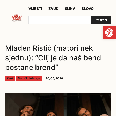
VIJESTI
ZVUK
SLIKA
SLOVO
Pretraži
Open
Mladen Ristić (matori nek
sjednu): “Cilj je da naš bend
postane brend”
20/05/2026
Zvuk
Muzički Intervju