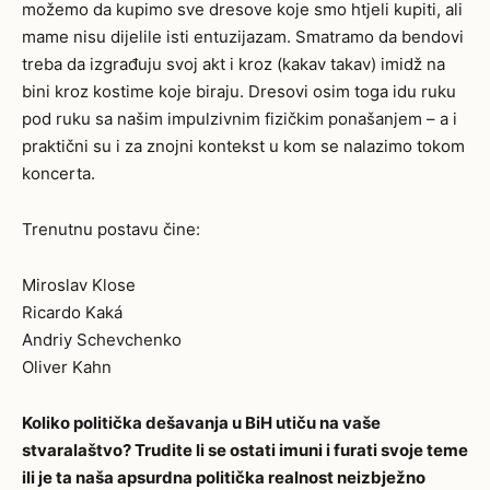
možemo da kupimo sve dresove koje smo htjeli kupiti, ali
mame nisu dijelile isti entuzijazam. Smatramo da bendovi
treba da izgrađuju svoj akt i kroz (kakav takav) imidž na
bini kroz kostime koje biraju. Dresovi osim toga idu ruku
pod ruku sa našim impulzivnim fizičkim ponašanjem – a i
praktični su i za znojni kontekst u kom se nalazimo tokom
koncerta.
Trenutnu postavu čine:
Miroslav Klose
Ricardo Kaká
Andriy Schevchenko
Oliver Kahn
Koliko politička dešavanja u BiH utiču na vaše
stvaralaštvo? Trudite li se ostati imuni i furati svoje teme
ili je ta naša apsurdna politička realnost neizbježno