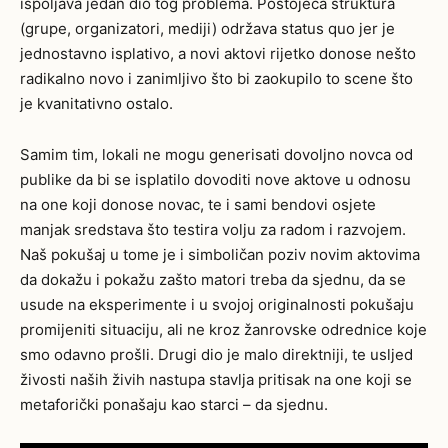
ispoljava jedan dio tog problema. Postojeća struktura
(grupe, organizatori, mediji) održava status quo jer je
jednostavno isplativo, a novi aktovi rijetko donose nešto
radikalno novo i zanimljivo što bi zaokupilo to scene što
je kvanitativno ostalo.
Samim tim, lokali ne mogu generisati dovoljno novca od
publike da bi se isplatilo dovoditi nove aktove u odnosu
na one koji donose novac, te i sami bendovi osjete
manjak sredstava što testira volju za radom i razvojem.
Naš pokušaj u tome je i simboličan poziv novim aktovima
da dokažu i pokažu zašto matori treba da sjednu, da se
usude na eksperimente i u svojoj originalnosti pokušaju
promijeniti situaciju, ali ne kroz žanrovske odrednice koje
smo odavno prošli. Drugi dio je malo direktniji, te usljed
živosti naših živih nastupa stavlja pritisak na one koji se
metaforički ponašaju kao starci – da sjednu.