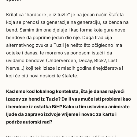
Krilatica “hardcore je iz tuzle” je na jedan način štafeta
koja se prenosi sa generacije na generaciju, sa benda na
bend. Samim tim ona djeluje i kao forma koja gura nove
bendove da poprime jedan dio nje. Duga tradicija
alternativnog zvuka u Tuzli je nešto što očigledno ima
odjeke i danas, te moramo sa ponosom istaći i da
uviđamo bendove (Underverden, Decay, Blok7, Last
Nerve…) koji tek izlaze iz mladih godina tinejdžerstva i
koji će biti novi nosioci te štafete.
Kad smo kod lokalnog konteksta, šta je danas najveći
izazov za bend iz Tuzle? Da li vas muče isti problemi kao
i bendove iz ostatka BiH? Kako u tim uslovima animirate
ljude da zapravo izdvoje vrijeme i novac za kartu i
podrže autorski rad?