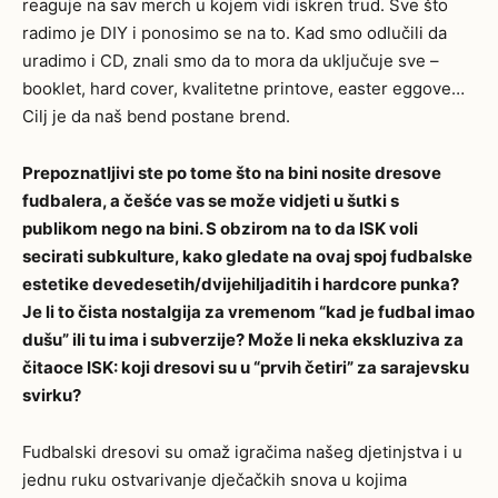
reaguje na sav merch u kojem vidi iskren trud. Sve što
radimo je DIY i ponosimo se na to. Kad smo odlučili da
uradimo i CD, znali smo da to mora da uključuje sve –
booklet, hard cover, kvalitetne printove, easter eggove…
Cilj je da naš bend postane brend.
Prepoznatljivi ste po tome što na bini nosite dresove
fudbalera, a češće vas se može vidjeti u šutki s
publikom nego na bini. S obzirom na to da ISK voli
secirati subkulture, kako gledate na ovaj spoj fudbalske
estetike devedesetih/dvijehiljaditih i hardcore punka?
Je li to čista nostalgija za vremenom “kad je fudbal imao
dušu” ili tu ima i subverzije? Može li neka ekskluziva za
čitaoce ISK: koji dresovi su u “prvih četiri” za sarajevsku
svirku?
Fudbalski dresovi su omaž igračima našeg djetinjstva i u
jednu ruku ostvarivanje dječačkih snova u kojima