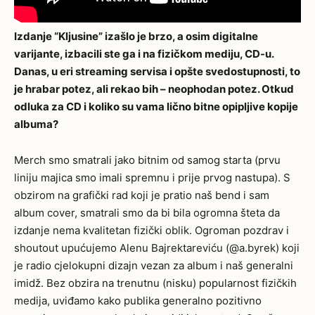
Izdanje “Kljusine” izašlo je brzo, a osim digitalne
varijante, izbacili ste ga i na fizičkom mediju, CD-u.
Danas, u eri streaming servisa i opšte svedostupnosti, to
je hrabar potez, ali rekao bih – neophodan potez. Otkud
odluka za CD i koliko su vama lično bitne opipljive kopije
albuma?
Merch smo smatrali jako bitnim od samog starta (prvu
liniju majica smo imali spremnu i prije prvog nastupa). S
obzirom na grafički rad koji je pratio naš bend i sam
album cover, smatrali smo da bi bila ogromna šteta da
izdanje nema kvalitetan fizički oblik. Ogroman pozdrav i
shoutout upućujemo Alenu Bajrektareviću (@a.byrek) koji
je radio cjelokupni dizajn vezan za album i naš generalni
imidž. Bez obzira na trenutnu (nisku) popularnost fizičkih
medija, uviđamo kako publika generalno pozitivno