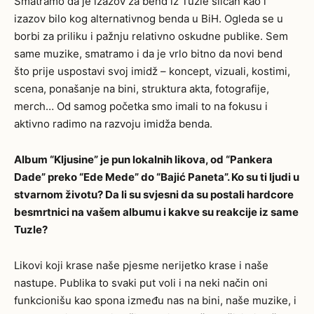
Smatramo da je izazov za bend iz Tuzle sličan kao i
izazov bilo kog alternativnog benda u BiH. Ogleda se u
borbi za priliku i pažnju relativno oskudne publike. Sem
same muzike, smatramo i da je vrlo bitno da novi bend
što prije uspostavi svoj imidž – koncept, vizuali, kostimi,
scena, ponašanje na bini, struktura akta, fotografije,
merch… Od samog početka smo imali to na fokusu i
aktivno radimo na razvoju imidža benda.
Album “Kljusine” je pun lokalnih likova, od “Pankera
Dade” preko “Ede Mede” do “Bajić Paneta”. Ko su ti ljudi u
stvarnom životu? Da li su svjesni da su postali hardcore
besmrtnici na vašem albumu i kakve su reakcije iz same
Tuzle?
Likovi koji krase naše pjesme nerijetko krase i naše
nastupe. Publika to svaki put voli i na neki način oni
funkcionišu kao spona između nas na bini, naše muzike, i