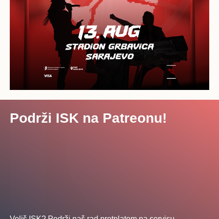
Podrži ISK na Patreonu!
Voliš ISK? Podrži naš rad pretplatom na servisu