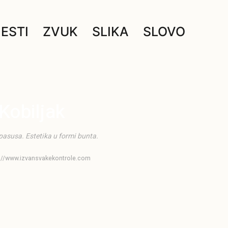
JESTI
ZVUK
SLIKA
SLOVO
Kobiljak
 pasusa. Estetika u formi bunta.
s://www.izvansvakekontrole.com