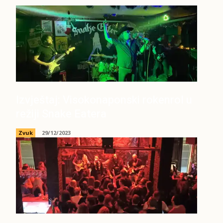
Izvještaj: Visokonaponski rokenrol u
režiji Snake Eatera
Zvuk
29/12/2023