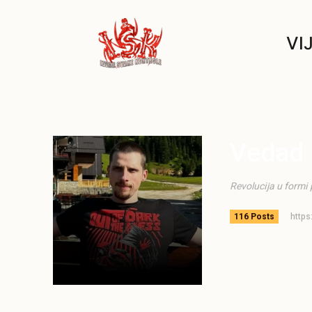
VI
Vedad 
Revolucija u formi
http
116 Posts