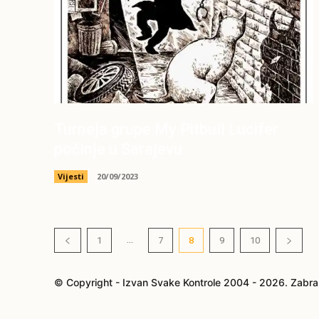
Turneja grupe My Pitbull Lucifer
počinje u Sarajevu
Vijesti
20/09/2023
...
1
7
8
9
10
© Copyright - Izvan Svake Kontrole 2004 - 2026. Zabra