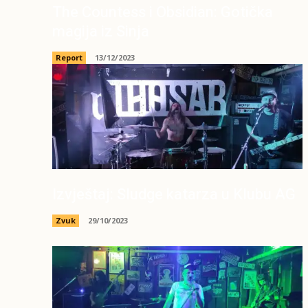
The Countess i Obsidian: Gotička
magija iz Sinja
Report
13/12/2023
Izvještaj: Sludge katarza u Klubu AG
Zvuk
29/10/2023