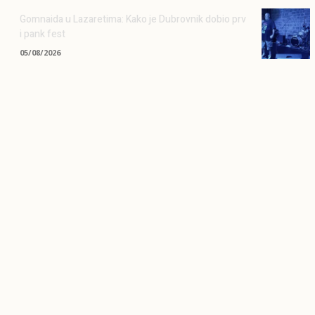
Gomnaida u Lazaretima: Kako je Dubrovnik dobio prv
i pank fest
05/08/2026