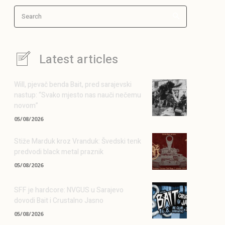
Search
Latest articles
Will, pjevač benda Bait, pred sarajevski
nastup: “Svako mjesto nas nauči nečemu
novom”
05/08/2026
Stiže Marduk kroz Vranduk: Švedski tenk
predvodi black metal praznik
05/08/2026
SFF je hardcore: NVGUS u Sarajevo
dovodi Bait i Crustalno Jasno
05/08/2026