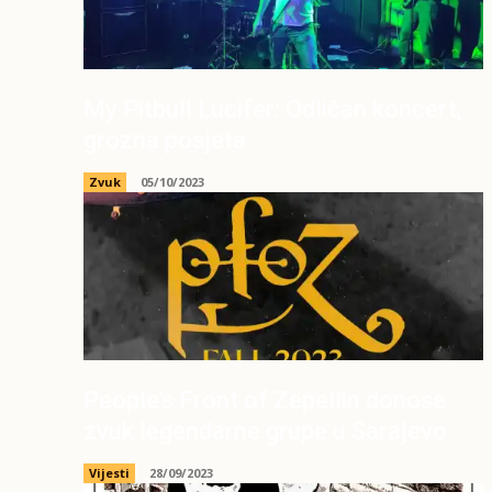
My Pitbull Lucifer: Odličan koncert,
grozna posjeta
Zvuk
05/10/2023
People’s Front of Zepellin donose
zvuk legendarne grupe u Sarajevo
Vijesti
28/09/2023