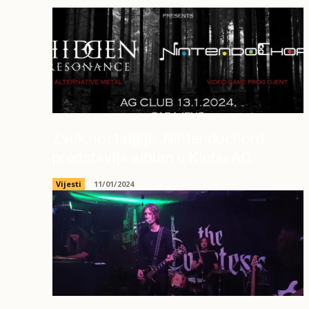
Zvuk nostalgije: Nintendochord
predstavlja album u Klubu AG
Vijesti
11/01/2024