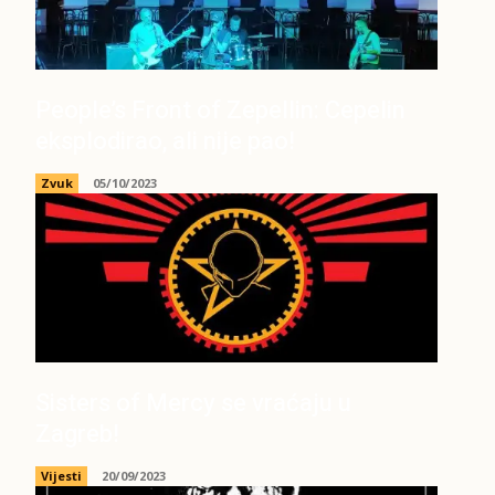
People’s Front of Zepellin: Cepelin
eksplodirao, ali nije pao!
Zvuk
05/10/2023
Sisters of Mercy se vraćaju u
Zagreb!
Vijesti
20/09/2023