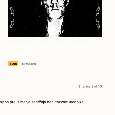
Recenzija: Arjen – Lice čovjeka koji
je rekao Ne
Zvuk
18/09/2023
Stranica 8 of 10
njeno preuzimanje sadržaja bez dozvole urednika.