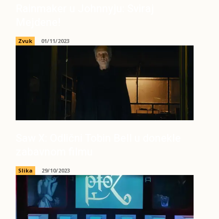
Rainmaker u Johnnyju: Sviraj
Mejdene!
Zvuk
01/11/2023
Saw X: Odlični Tobin Bell u donekle
zabavnom filmu
Slika
29/10/2023