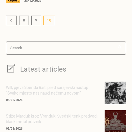
Report
28/12/2022
8
9
10
Search
Latest articles
Will, pjevač benda Bait, pred sarajevski nastup:
“Svako mjesto nas nauči nečemu novom”
05/08/2026
Stiže Marduk kroz Vranduk: Švedski tenk predvodi
black metal praznik
05/08/2026