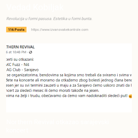
Vedad Kobiljak
Revolucija u formi pasusa. Estetika u formi bunta.
https://www.izvansvakekontrole.com
116 Posts
Northern Revival otkazao sarajevski
koncert