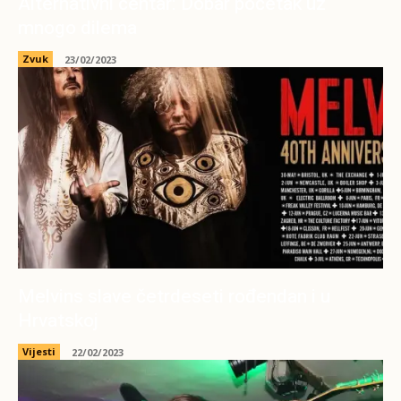
Alternativni centar: Dobar početak uz
mnogo dilema
Zvuk
23/02/2023
Melvins slave četrdeseti rođendan i u
Hrvatskoj
Vijesti
22/02/2023