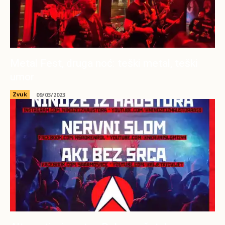
Metal Fest, druga noć: teški metal, teški
umor
Zvuk
09/03/2023