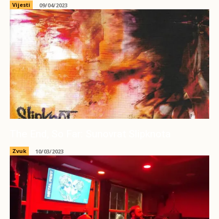
Vijesti
09/04/2023
The End, So Far: Sunovrat Slipknota
Zvuk
10/03/2023