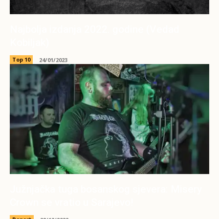
Najbolja izdanja 2022. godine (Vedad
Kobiljak)
Top 10
24/01/2023
Južnjačka tuga bosanskog sjevera: Misery
Crown se vratio u Sarajevo!