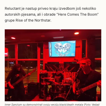
Reluctant je nastup priveo kraju izvedbom još nekoliko
autorskih pjesama, ali i obrade “Here Comes The Boom”
grupe Rise of the Northstar.
Inner Sanctum su demonstrirali svoju verziju black/death metala (Foto: Vedad