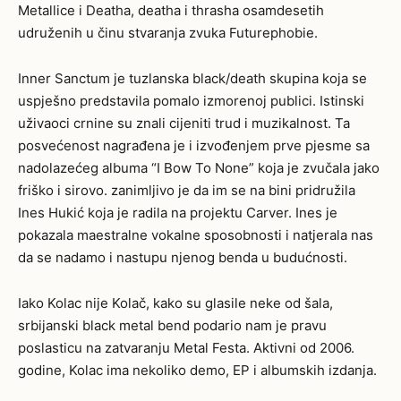
Metallice i Deatha, deatha i thrasha osamdesetih
udruženih u činu stvaranja zvuka Futurephobie.
Inner Sanctum je tuzlanska black/death skupina koja se
uspješno predstavila pomalo izmorenoj publici. Istinski
uživaoci crnine su znali cijeniti trud i muzikalnost. Ta
posvećenost nagrađena je i izvođenjem prve pjesme sa
nadolazećeg albuma “I Bow To None” koja je zvučala jako
friško i sirovo. zanimljivo je da im se na bini pridružila
Ines Hukić koja je radila na projektu Carver. Ines je
pokazala maestralne vokalne sposobnosti i natjerala nas
da se nadamo i nastupu njenog benda u budućnosti.
Iako Kolac nije Kolač, kako su glasile neke od šala,
srbijanski black metal bend podario nam je pravu
poslasticu na zatvaranju Metal Festa. Aktivni od 2006.
godine, Kolac ima nekoliko demo, EP i albumskih izdanja.