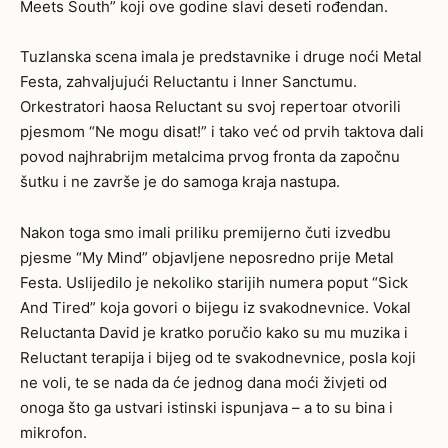
Meets South” koji ove godine slavi deseti rođendan.
Tuzlanska scena imala je predstavnike i druge noći Metal
Festa, zahvaljujući Reluctantu i Inner Sanctumu.
Orkestratori haosa Reluctant su svoj repertoar otvorili
pjesmom “Ne mogu disat!” i tako već od prvih taktova dali
povod najhrabrijm metalcima prvog fronta da započnu
šutku i ne završe je do samoga kraja nastupa.
Nakon toga smo imali priliku premijerno čuti izvedbu
pjesme “My Mind” objavljene neposredno prije Metal
Festa. Uslijedilo je nekoliko starijih numera poput “Sick
And Tired” koja govori o bijegu iz svakodnevnice. Vokal
Reluctanta David je kratko poručio kako su mu muzika i
Reluctant terapija i bijeg od te svakodnevnice, posla koji
ne voli, te se nada da će jednog dana moći živjeti od
onoga što ga ustvari istinski ispunjava – a to su bina i
mikrofon.