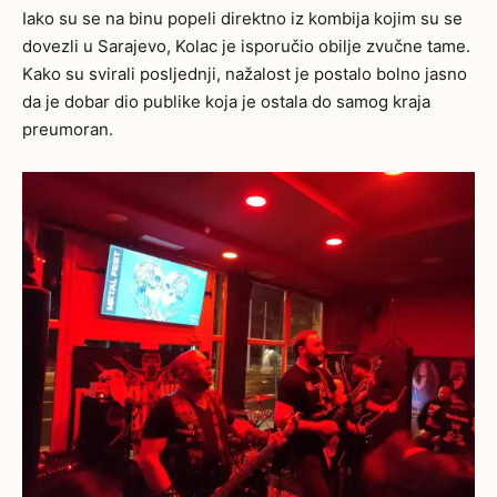
Iako su se na binu popeli direktno iz kombija kojim su se
dovezli u Sarajevo, Kolac je isporučio obilje zvučne tame.
Kako su svirali posljednji, nažalost je postalo bolno jasno
da je dobar dio publike koja je ostala do samog kraja
preumoran.