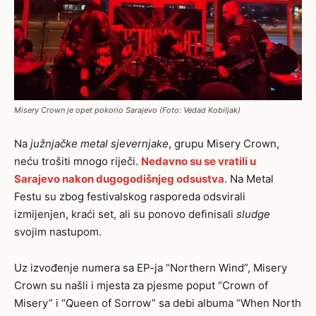
Misery Crown je opet pokorio Sarajevo (Foto: Vedad Kobiljak)
Na
južnjačke metal sjevernjake
, grupu Misery Crown,
neću trošiti mnogo riječi.
Nedavno su se vratili u
Sarajevo nakon dugogodišnjeg odsustva
. Na Metal
Festu su zbog festivalskog rasporeda odsvirali
izmijenjen, kraći set, ali su ponovo definisali
sludge
svojim nastupom.
Uz izvođenje numera sa EP-ja “Northern Wind”, Misery
Crown su našli i mjesta za pjesme poput “Crown of
Misery” i “Queen of Sorrow” sa debi albuma “When North