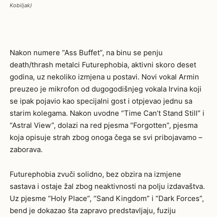
Kobiljak)
Nakon numere “Ass Buffet”, na binu se penju
death/thrash metalci Futurephobia, aktivni skoro deset
godina, uz nekoliko izmjena u postavi. Novi vokal Armin
preuzeo je mikrofon od dugogodišnjeg vokala Irvina koji
se ipak pojavio kao specijalni gost i otpjevao jednu sa
starim kolegama. Nakon uvodne “Time Can’t Stand Still” i
“Astral View”, dolazi na red pjesma “Forgotten”, pjesma
koja opisuje strah zbog onoga čega se svi pribojavamo –
zaborava.
Futurephobia zvuči solidno, bez obzira na izmjene
sastava i ostaje žal zbog neaktivnosti na polju izdavaštva.
Uz pjesme “Holy Place”, “Sand Kingdom” i “Dark Forces”,
bend je dokazao šta zapravo predstavljaju, fuziju