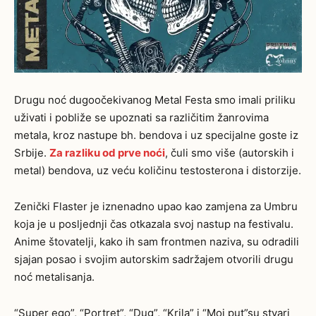
Drugu noć dugoočekivanog Metal Festa smo imali priliku
uživati i pobliže se upoznati sa različitim žanrovima
metala, kroz nastupe bh. bendova i uz specijalne goste iz
Srbije.
Za razliku od prve noći
, čuli smo više (autorskih i
metal) bendova, uz veću količinu testosterona i distorzije.
Zenički Flaster je iznenadno upao kao zamjena za Umbru
koja je u posljednji čas otkazala svoj nastup na festivalu.
Anime štovatelji, kako ih sam frontmen naziva, su odradili
sjajan posao i svojim autorskim sadržajem otvorili drugu
noć metalisanja.
“Super ego”, “Portret”, “Dug”, “Krila” i “Moj put”su stvari