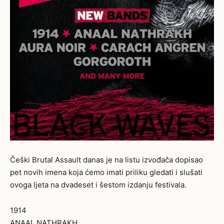
Češki Brutal Assault danas je na listu izvođača dopisao
pet novih imena koja ćemo imati priliku gledati i slušati
ovoga ljeta na dvadeset i šestom izdanju festivala.
1914
ANAAL NATHRAKH