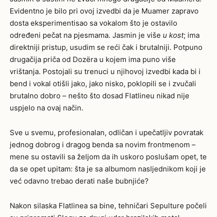
Evidentno je bilo pri ovoj izvedbi da je Muamer zapravo
dosta eksperimentisao sa vokalom što je ostavilo
određeni pečat na pjesmama. Jasmin je više
u kost
; ima
direktniji pristup, usudim se reći čak i brutalniji. Potpuno
drugačija priča od Dozëra u kojem ima puno više
vrištanja. Postojali su trenuci u njihovoj izvedbi kada bi i
bend i vokal otišli jako, jako nisko, poklopili se i zvučali
brutalno dobro – nešto što dosad Flatlineu nikad nije
uspjelo na ovaj način.
Sve u svemu, profesionalan, odličan i upečatljiv povratak
jednog dobrog i dragog benda sa novim frontmenom –
mene su ostavili sa željom da ih uskoro poslušam opet, te
da se opet upitam: šta je sa albumom nasljednikom koji je
već odavno trebao derati naše bubnjiće?
Nakon silaska Flatlinea sa bine, tehničari Sepulture počeli