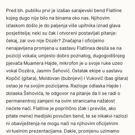
Pred bh. publiku prvi je izašao sarajevski bend Flatline
kojeg dugo nije bilo na binama oko nas. Njihovim
izlaskom došlo je do paljenja više upitnika iznad glava
posjetitelja; neki su čak i otvoreni postavljali pitanje:
čekaj, zar ovo nije Dozër? Značajna i oficijelno
nenajavljena promjena u sastavu Flatlinea desila se na
poziciji vokala; umjesto dobro poznatog, dugogodišnjeg
pjevača Muamera Hajde, mikrofon je u svoje ruke uzeo
vokal Dozëra, Jasmin Šehović. Ostatak ekipe u sastavu
Kopčić (gitara), Moldovan (bubnjevi) i Vuković (bas gitara)
ostao je na svojim pozicijama. Razloge odlaska Hajde i
dolaska Šehovića, te odgovor na pitanje da li se radi o
permanentnoj zamjeni na ovim stranicama nažalost
nećete naći. Flatline je poprilično (čak i previše, ako
pitate mene) medijski povučen bend, te se nikakvi razlozi
ni obaviještenja ne mogu naći na njihovim oficijelnim
virtuelnim prezentacijama. Dakle, promjenu uzimamo