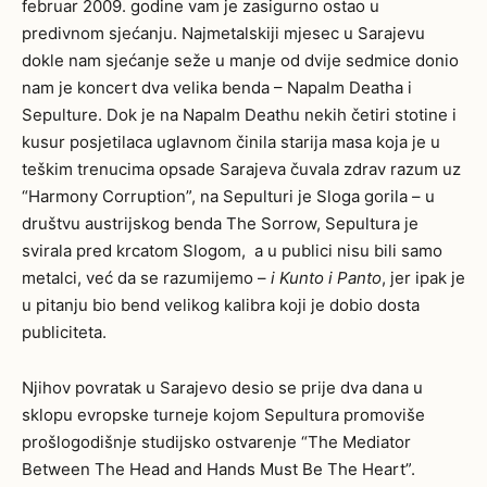
februar 2009. godine vam je zasigurno ostao u
predivnom sjećanju. Najmetalskiji mjesec u Sarajevu
dokle nam sjećanje seže u manje od dvije sedmice donio
nam je koncert dva velika benda – Napalm Deatha i
Sepulture. Dok je na Napalm Deathu nekih četiri stotine i
kusur posjetilaca uglavnom činila starija masa koja je u
teškim trenucima opsade Sarajeva čuvala zdrav razum uz
“Harmony Corruption”, na Sepulturi je Sloga gorila – u
društvu austrijskog benda The Sorrow, Sepultura je
svirala pred krcatom Slogom, a u publici nisu bili samo
metalci, već da se razumijemo –
i Kunto i Panto
, jer ipak je
u pitanju bio bend velikog kalibra koji je dobio dosta
publiciteta.
Njihov povratak u Sarajevo desio se prije dva dana u
sklopu evropske turneje kojom Sepultura promoviše
prošlogodišnje studijsko ostvarenje “The Mediator
Between The Head and Hands Must Be The Heart”.