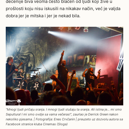
decenije biva veoma često blaćen od ljudi koji žive u
prošlosti koju nisu iskusili na nikakav način, već je valjda
dobra jer je mitska i jer je nekad bila.
“Mnogi ljudi pričaju sranja. I mnogi ljudi slušaju ta sranja. Ali istina je… mi smo
Sepultura! I mi smo ovdje sa vama večeras!”, zaurlao je Derrick Green nakon
nekoliko pjesama. | Fotografija: Enes Crvčanin | preuzeto uz dozvolu autora sa
Facebook stranice kluba Cinemas (Sloga)