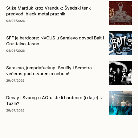
... na ovo dugme!
Stiže Marduk kroz Vranduk: Švedski tenk
predvodi black metal praznik
05/08/2026
SFF je hardcore: NVGUS u Sarajevo dovodi Bait i
Crustalno Jasno
05/08/2026
Sarajevo, jumpdafuckup: Soulfly i Semetra
večeras pod otvorenim nebom!
29/07/2026
Decay i Svarog u AG-u: Je li hardcore (i dalje) iz
Tuzle?
26/07/2026