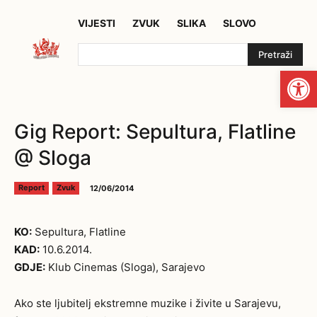
VIJESTI
ZVUK
SLIKA
SLOVO
Pretraži
Open
Gig Report: Sepultura, Flatline
@ Sloga
12/06/2014
Report
Zvuk
KO:
Sepultura, Flatline
KAD:
10.6.2014.
GDJE:
Klub Cinemas (Sloga), Sarajevo
Ako ste ljubitelj ekstremne muzike i živite u Sarajevu,