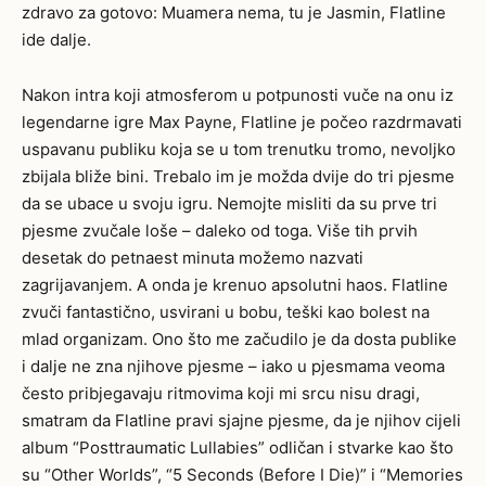
zdravo za gotovo: Muamera nema, tu je Jasmin, Flatline
ide dalje.
Nakon intra koji atmosferom u potpunosti vuče na onu iz
legendarne igre Max Payne, Flatline je počeo razdrmavati
uspavanu publiku koja se u tom trenutku tromo, nevoljko
zbijala bliže bini. Trebalo im je možda dvije do tri pjesme
da se ubace u svoju igru. Nemojte misliti da su prve tri
pjesme zvučale loše – daleko od toga. Više tih prvih
desetak do petnaest minuta možemo nazvati
zagrijavanjem. A onda je krenuo apsolutni haos. Flatline
zvuči fantastično, usvirani u bobu, teški kao bolest na
mlad organizam. Ono što me začudilo je da dosta publike
i dalje ne zna njihove pjesme – iako u pjesmama veoma
često pribjegavaju ritmovima koji mi srcu nisu dragi,
smatram da Flatline pravi sjajne pjesme, da je njihov cijeli
album “Posttraumatic Lullabies” odličan i stvarke kao što
su “Other Worlds”, “5 Seconds (Before I Die)” i “Memories