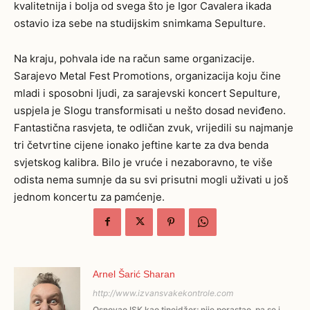
kvalitetnija i bolja od svega što je Igor Cavalera ikada
ostavio iza sebe na studijskim snimkama Sepulture.
Na kraju, pohvala ide na račun same organizacije.
Sarajevo Metal Fest Promotions, organizacija koju čine
mladi i sposobni ljudi, za sarajevski koncert Sepulture,
uspjela je Slogu transformisati u nešto dosad neviđeno.
Fantastična rasvjeta, te odličan zvuk, vrijedili su najmanje
tri četvrtine cijene ionako jeftine karte za dva benda
svjetskog kalibra. Bilo je vruće i nezaboravno, te više
odista nema sumnje da su svi prisutni mogli uživati u još
jednom koncertu za pamćenje.
Arnel Šarić Sharan
http://www.izvansvakekontrole.com
Osnovao ISK kao tinejdžer; nije porastao, pa se i