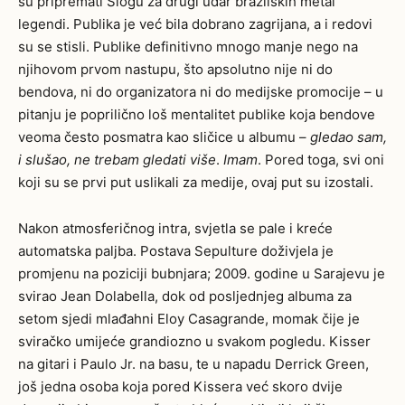
su pripremati Slogu za drugi udar brazilskih metal
legendi. Publika je već bila dobrano zagrijana, a i redovi
su se stisli. Publike definitivno mnogo manje nego na
njihovom prvom nastupu, što apsolutno nije ni do
bendova, ni do organizatora ni do medijske promocije – u
pitanju je poprilično loš mentalitet publike koja bendove
veoma često posmatra kao sličice u albumu –
gledao sam,
i slušao, ne trebam gledati više
.
Imam
. Pored toga, svi oni
koji su se prvi put uslikali za medije, ovaj put su izostali.
Nakon atmosferičnog intra, svjetla se pale i kreće
automatska paljba. Postava Sepulture doživjela je
promjenu na poziciji bubnjara; 2009. godine u Sarajevu je
svirao Jean Dolabella, dok od posljednjeg albuma za
setom sjedi mlađahni Eloy Casagrande, momak čije je
sviračko umijeće grandiozno u svakom pogledu. Kisser
na gitari i Paulo Jr. na basu, te u napadu Derrick Green,
još jedna osoba koja pored Kissera već skoro dvije