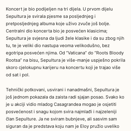
Koncert je bio podijeljen na tri dijela. U prvom dijelu
Sepultura je svirala pjesme sa posljednjeg i
pretposljednjeg albuma koje uživo zvuče još bolje.
Centralni dio koncerta bio je posvećen klasicima;
Sepultura je svjesna da ljudi žele klasike i da su zbog njih
tu, te je veliki dio nastupa veoma velikodušno, bez
egotripa posvećen njima. Od “Vaticana” do “Roots Bloody
Rootsa” na bisu, Sepultura je više-manje uspješno pokrila
skoro cjelokupnu karijeru na koncertu koji je trajao više
od sat i pol.
Tehnički potkovani, usvirani i nanadmašni, Sepultura je
još jednom pokazala da zaista radi sjajan posao. Svako ko
je u akciji vidio mladog Casagrandea mogao je osjetiti
posvećenost i snagu kojom svira najmlađi i najzeleniji
član Sepulture. Ja ne sviram bubnjeve, ali sasvim sam
siguran da je predstava koju nam je Eloy pružio uveliko