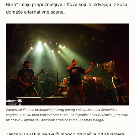
Burn” imaju prepoznatljive riffove koji ih izdvajaju iz koša
domaće alternativne scene.
Sarajevski Flatline predstavio je svog novog vokala Jasmina Šehovića i
zagrijao publiku pred koncert Sepulture | Fotografija: Enes Crvčanin | preuzeto
uz dozvolu autora sa Facebook stranice kluba Cinemas (Sloga)
Jasmin u suštini ne zvuči mnogo drugačije od Muamera.