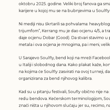
oktobru 2025. godine. Veliki broj fanova ga sm
karijere u kojoj mu se na bubnjevima u Soulfly
Ni mediji nisu škrtarili sa pohvalama: heavyb
trijumfom”, Kerrang mu je dao ocjenu 4/5, a t
daje ocjenu Dobar (Good). Da stvari stavimo u
metala i ova ocjena je mnogima, pa i meni, veli
U Sarajevo Soulfly, bend koji na mreži Facebook p
u Italiji i slobodnog dana. Kako plakat kaže, ko
na kojima će Soulfly zasvirati na ovoj turneji, d
organizirana za bend njihovog kalibra.
Kad su u pitanju festivali, Soufly obično nije 
redu bendova. Kečerskom terminologijom, Soul
znači ništa u njihovom slučaju jer su, recimo,