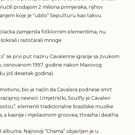
lučili prodajom 2 miliona primjeraka, njihov
anjem koje je “ubilo” Sepulturu kao takvu.
blacka zamijenila folklornim elementima, nu
okirali i razočarali mnoge.
 se prvi put naziru Cavalerine igrarije sa zvukom
ly, osnovanom 1997. godine nakon Maxovog
du još desetak godina).
Emotivno, bio je način da Cavalera podnese smrt
aćajnoj nesreći. Umjetnički, Soulfly je Cavaleri
Rootsu”; elementi tradicionalne brazilske muzike
, a kasnije i mješavinom groovea, thrasha i deatha.
13 albuma. Najnoviji “Chama” objavljen je u