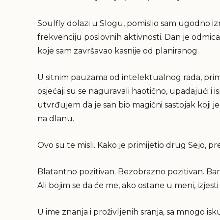
Soulfly dolazi u Slogu, pomislio sam ugodno 
frekvenciju poslovnih aktivnosti. Dan je odmica
koje sam završavao kasnije od planiranog.
U sitnim pauzama od intelektualnog rada, primij
osjećaji su se naguravali haotično, upadajući i
utvrđujem da je san bio magični sastojak koji je 
na dlanu.
Ovo su te misli. Kako je primijetio drug Sejo, pre
Blatantno pozitivan. Bezobrazno pozitivan. Ban
Ali bojim se da će me, ako ostane u meni, izjesti
U ime znanja i proživljenih sranja, sa mnogo i