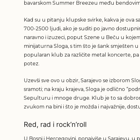
bavarskom Summer Breezeu među bendovima ko
Kad su u pitanju klupske svirke, kakva je ova s
700-2500 ljudi, ako je suditi po javno dostup
naravno i izuzeci, poput Szene u Beču u koje
minijaturna Sloga, s tim što je šank smješten u
popularan klub za različite metal koncerte, pa 
potez.
Uzevši sve ovo u obzir, Sarajevo se izborom Slo
sramoti; na kraju krajeva, Sloga je odlično “pod
Sepulturu i mnoge druge. Klub je to sa dob
zvukom na bini i što je možda i najvažnije, dos
Red, rad i rock’n’roll
U Bosni i Hercegovini, ponajviše u Sarajevu, u p