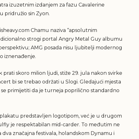
atra izuzetnim izdanjem za fazu Cavalerine
u pridružio sin Zyon.
logisheavy.com Chamu naziva “apsolutnim
radicionalno strogi portal Angry Metal Guy albumu
 perspektivu; AMG posada nisu ljubitelji modernog
ko iznenađenje.
rati skoro milion ljudi, stiže 29. jula nakon svirke
ncert bi se trebao održati u Slogi. Gledajući mjesta
a se primijetiti da je turneja poprilično standardno
na plakatu predstavljen logotipom, već je u drugom
fly je respektabilan mid-carder. To međutim ne
 na dva značajna festivala, holandskom Dynamu i