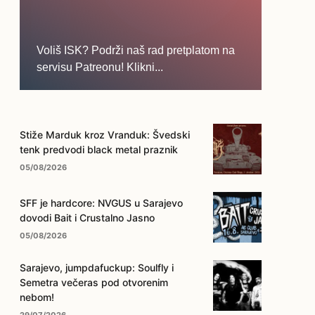
Voliš ISK? Podrži naš rad pretplatom na
servisu Patreonu! Klikni...
... na ovo dugme!
Stiže Marduk kroz Vranduk: Švedski
tenk predvodi black metal praznik
05/08/2026
SFF je hardcore: NVGUS u Sarajevo
dovodi Bait i Crustalno Jasno
05/08/2026
Sarajevo, jumpdafuckup: Soulfly i
Semetra večeras pod otvorenim
nebom!