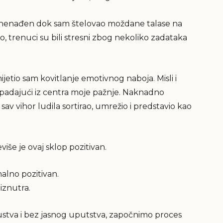
iznenađen dok sam štelovao moždane talase na
o, trenuci su bili stresni zbog nekoliko zadataka
etio sam kovitlanje emotivnog naboja. Misli i
 ispadajući iz centra moje pažnje. Naknadno
sav vihor ludila sortirao, umrežio i predstavio kao
više je ovaj sklop pozitivan.
alno pozitivan.
 iznutra.
skustva i bez jasnog uputstva, započnimo proces