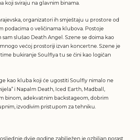
ji sviraju na glavnim binama.
arajevska, organizatori ih smještaju u prostore od
nim podacima o veličinama klubova. Postoje
m sam slušao Death Angel. Szene se doima kao
 mnogo većoj prostoriji izvan koncertne. Szene je
time bukiranje Soulflya tu se čini kao logičan
ge kao kluba koji će ugostiti Soulfly nimalo ne
nijela” i Napalm Death, Iced Earth, Madball,
rom binom, adekvatnim backstageom, dobrim
tupnim, izvodivim pristupom za tehniku.
osljednje dvije godine zabilježen je ozbiljan porast