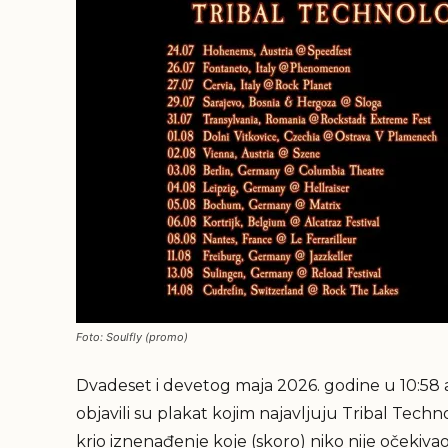
Foto: Soulfly (promo)
Dvadeset i devetog maja 2026. godine u 10:58 
objavili su plakat kojim najavljuju Tribal Tech
krio iznenađenje koje (skoro) niko nije očekivao 