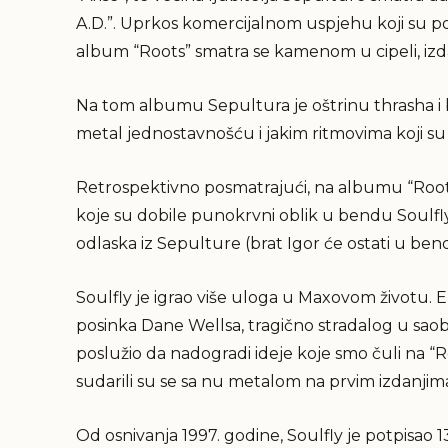
A.D.”. Uprkos komercijalnom uspjehu koji su po
album “Roots” smatra se kamenom u cipeli, izd
Na tom albumu Sepultura je oštrinu thrasha i 
metal jednostavnošću i jakim ritmovima koji su š
Retrospektivno posmatrajući, na albumu “Roots”
koje su dobile punokrvni oblik u bendu Soulf
odlaska iz Sepulture (brat Igor će ostati u ben
Soulfly je igrao više uloga u Maxovom životu. 
posinka Dane Wellsa, tragično stradalog u saobr
poslužio da nadogradi ideje koje smo čuli na “
sudarili su se sa nu metalom na prvim izdanjima
Od osnivanja 1997. godine, Soulfly je potpisao 