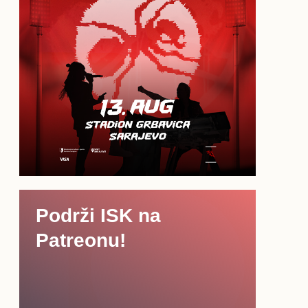
Podrži ISK na
Patreonu!