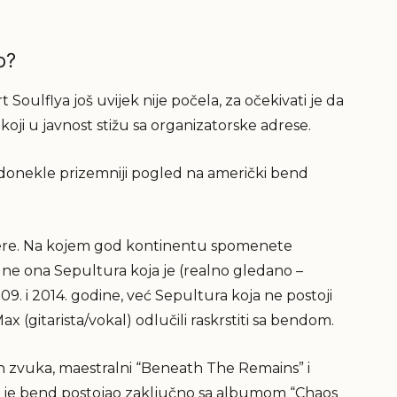
o?
Soulflya još uvijek nije počela, za očekivati je da
a koji u javnost stižu sa organizatorske adrese.
i donekle prizemniji pogled na američki bend
alere. Na kojem god kontinentu spomenete
li ne ona Sepultura koja je (realno gledano –
9. i 2014. godine, već Sepultura koja ne postoji
ax (gitarista/vokal) odlučili raskrstiti sa bendom.
ash zvuka, maestralni “Beneath The Remains” i
 da je bend postojao zaključno sa albumom “Chaos