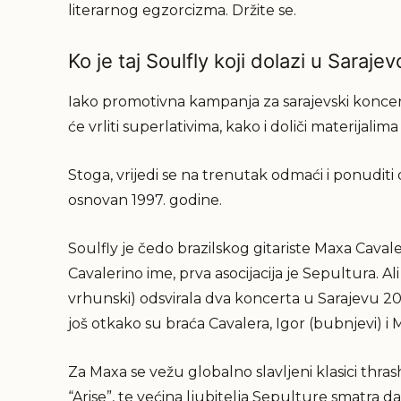
literarnog egzorcizma. Držite se.
Ko je taj Soulfly koji dolazi u Sarajev
Iako promotivna kampanja za sarajevski koncert 
će vrliti superlativima, kako i doliči materijalim
Stoga, vrijedi se na trenutak odmaći i ponudit
osnovan 1997. godine.
Soulfly je čedo brazilskog gitariste Maxa Cav
Cavalerino ime, prva asocijacija je Sepultura. A
vrhunski) odsvirala dva koncerta u Sarajevu 200
još otkako su braća Cavalera, Igor (bubnjevi) i M
Za Maxa se vežu globalno slavljeni klasici thr
“Arise”, te većina ljubitelja Sepulture smatra