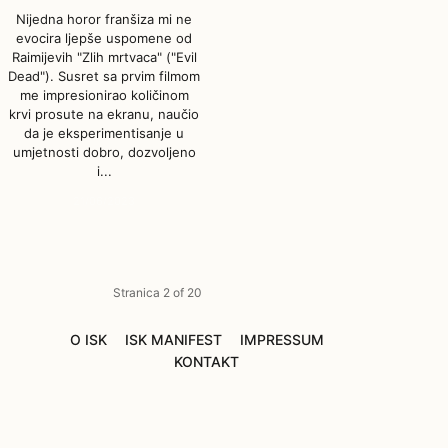
Nijedna horor franšiza mi ne
evocira ljepše uspomene od
Raimijevih "Zlih mrtvaca" ("Evil
Dead"). Susret sa prvim filmom
me impresionirao količinom
krvi prosute na ekranu, naučio
da je eksperimentisanje u
umjetnosti dobro, dozvoljeno
i...
21/06/2023
Stranica 2 of 20
O ISK
ISK MANIFEST
IMPRESSUM
KONTAKT