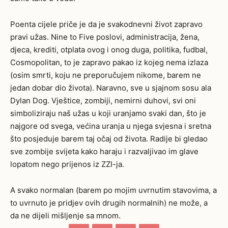
Poenta cijele priče je da je svakodnevni život zapravo
pravi užas. Nine to Five poslovi, administracija, žena,
djeca, krediti, otplata ovog i onog duga, politika, fudbal,
Cosmopolitan, to je zapravo pakao iz kojeg nema izlaza
(osim smrti, koju ne preporučujem nikome, barem ne
jedan dobar dio života). Naravno, sve u sjajnom sosu ala
Dylan Dog. Vještice, zombiji, nemirni duhovi, svi oni
simboliziraju naš užas u koji uranjamo svaki dan, što je
najgore od svega, većina uranja u njega svjesna i sretna
što posjeduje barem taj očaj od života. Radije bi gledao
sve zombije svijeta kako haraju i razvaljivao im glave
lopatom nego prijenos iz ZZI-ja.
A svako normalan (barem po mojim uvrnutim stavovima, a
to uvrnuto je pridjev ovih drugih normalnih) ne može, a
da ne dijeli mišljenje sa mnom.