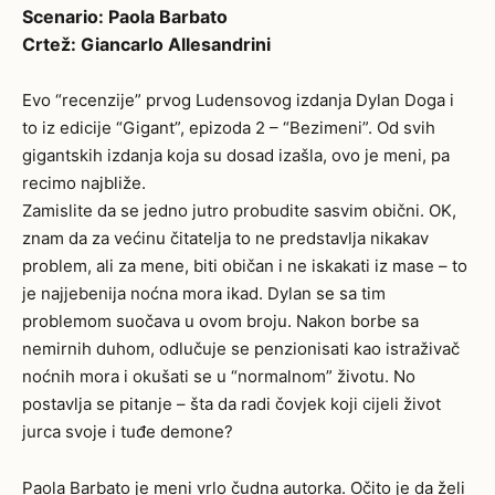
Scenario: Paola Barbato
Crtež: Giancarlo Allesandrini
Evo “recenzije” prvog Ludensovog izdanja Dylan Doga i
to iz edicije “Gigant”, epizoda 2 – “Bezimeni”. Od svih
gigantskih izdanja koja su dosad izašla, ovo je meni, pa
recimo najbliže.
Zamislite da se jedno jutro probudite sasvim obični. OK,
znam da za većinu čitatelja to ne predstavlja nikakav
problem, ali za mene, biti običan i ne iskakati iz mase – to
je najjebenija noćna mora ikad. Dylan se sa tim
problemom suočava u ovom broju. Nakon borbe sa
nemirnih duhom, odlučuje se penzionisati kao istraživač
noćnih mora i okušati se u “normalnom” životu. No
postavlja se pitanje – šta da radi čovjek koji cijeli život
jurca svoje i tuđe demone?
Paola Barbato je meni vrlo čudna autorka. Očito je da želi