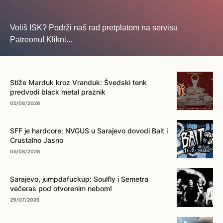
Voliš ISK? Podrži naš rad pretplatom na servisu
Patreonu! Klikni...
... na ovo dugme!
Stiže Marduk kroz Vranduk: Švedski tenk
predvodi black metal praznik
05/08/2026
SFF je hardcore: NVGUS u Sarajevo dovodi Bait i
Crustalno Jasno
05/08/2026
Sarajevo, jumpdafuckup: Soulfly i Semetra
večeras pod otvorenim nebom!
29/07/2026