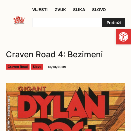
VIJESTI
ZVUK
SLIKA
SLOVO
Pretraži
Open
Craven Road 4: Bezimeni
13/10/2009
Craven Road
Slovo