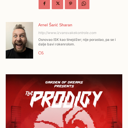
Arnel Šarić Sharan
http://www.izvansvakekontrole.com
Osnovao ISK kao tinejdžer; nije porastao, pa se i
dalje bavi rokenrolom.