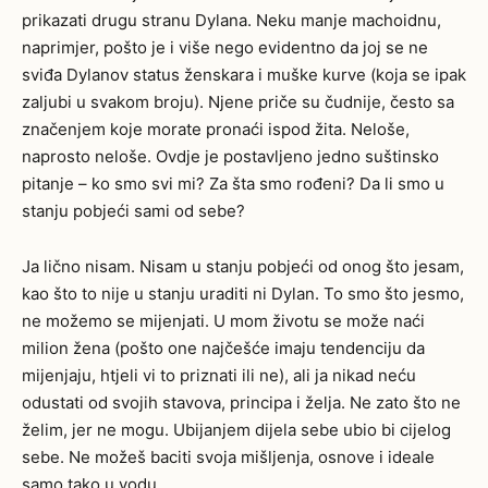
prikazati drugu stranu Dylana. Neku manje machoidnu,
naprimjer, pošto je i više nego evidentno da joj se ne
sviđa Dylanov status ženskara i muške kurve (koja se ipak
zaljubi u svakom broju). Njene priče su čudnije, često sa
značenjem koje morate pronaći ispod žita. Neloše,
naprosto neloše. Ovdje je postavljeno jedno suštinsko
pitanje – ko smo svi mi? Za šta smo rođeni? Da li smo u
stanju pobjeći sami od sebe?
Ja lično nisam. Nisam u stanju pobjeći od onog što jesam,
kao što to nije u stanju uraditi ni Dylan. To smo što jesmo,
ne možemo se mijenjati. U mom životu se može naći
milion žena (pošto one najčešće imaju tendenciju da
mijenjaju, htjeli vi to priznati ili ne), ali ja nikad neću
odustati od svojih stavova, principa i želja. Ne zato što ne
želim, jer ne mogu. Ubijanjem dijela sebe ubio bi cijelog
sebe. Ne možeš baciti svoja mišljenja, osnove i ideale
samo tako u vodu.