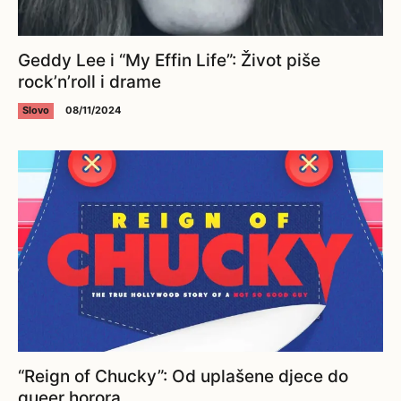
Geddy Lee i “My Effin Life”: Život piše
rock’n’roll i drame
Slovo
08/11/2024
“Reign of Chucky”: Od uplašene djece do
queer horora