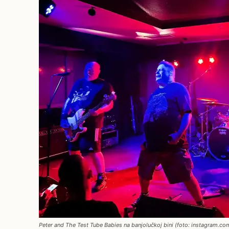
Peter and The Test Tube Babies na banjolučkoj bini (foto: instagram.c