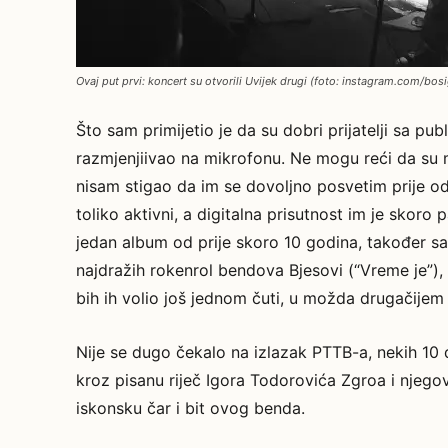
Ovaj put prvi: koncert su otvorili Uvijek drugi (foto: instagram.com/bos
Što sam primijetio je da su dobri prijatelji sa pu
razmjenjiivao na mikrofonu. Ne mogu reći da su m
nisam stigao da im se dovoljno posvetim prije 
toliko aktivni, a digitalna prisutnost im je skor
jedan album od prije skoro 10 godina, također s
najdražih rokenrol bendova Bjesovi (“Vreme je”), 
bih ih volio još jednom čuti, u možda drugačijem
Nije se dugo čekalo na izlazak PTTB-a, nekih 10
kroz pisanu riječ Igora Todorovića Zgroa i njego
iskonsku čar i bit ovog benda.