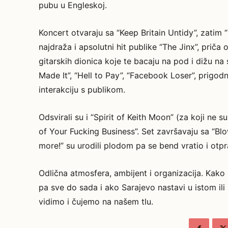
pubu u Engleskoj.
Koncert otvaraju sa “Keep Britain Untidy”, zatim “
najdraža i apsolutni hit publike “The Jinx”, prič
gitarskih dionica koje te bacaju na pod i dižu na
Made It”, “Hell to Pay”, “Facebook Loser”, prigod
interakciju s publikom.
Odsvirali su i “Spirit of Keith Moon” (za koji ne
of Your Fucking Business”. Set završavaju sa “Bl
more!” su urodili plodom pa se bend vratio i otpr
Odlična atmosfera, ambijent i organizacija. Kako
pa sve do sada i ako Sarajevo nastavi u istom il
vidimo i čujemo na našem tlu.