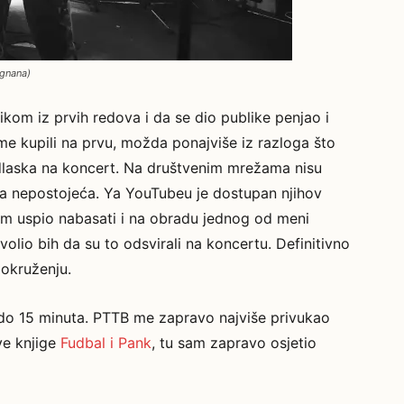
ignana)
blikom iz prvih redova i da se dio publike penjao i
e kupili na prvu, možda ponajviše iz razloga što
odlaska na koncert. Na društvenim mrežama nisu
o pa nepostojeća. Ya YouTubeu je dostupan njihov
am uspio nabasati i na obradu jednog od meni
volio bih da su to odsvirali na koncertu. Definitivno
 okruženju.
 do 15 minuta. PTTB me zapravo najviše privukao
ve knjige
Fudbal i Pank
, tu sam zapravo osjetio