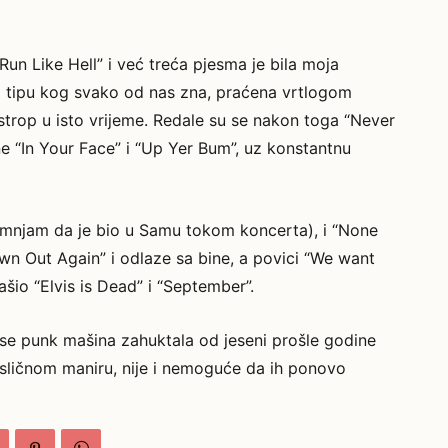
Run Like Hell” i već treća pjesma je bila moja
a o tipu kog svako od nas zna, praćena vrtlogom
 strop u isto vrijeme. Redale su se nakon toga “Never
ne “In Your Face” i “Up Yer Bum”, uz konstantnu
 sumnjam da je bio u Samu tokom koncerta), i “None
own Out Again” i odlaze sa bine, a povici “We want
ašio “Elvis is Dead” i “September”.
 se punk mašina zahuktala od jeseni prošle godine
i sličnom maniru, nije i nemoguće da ih ponovo