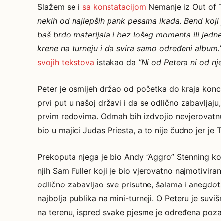
Slažem se i
sa konstatacijom
Nemanje iz Out of T
nekih od najlepših pank pesama ikada. Bend koji j
baš brdo materijala i bez lošeg momenta ili jedn
krene na turneju i da svira samo određeni album.’
svojih tekstova
istakao da
”Ni od Petera ni od nje
Peter je osmijeh držao od početka do kraja konc
prvi put u našoj državi i da se odlično zabavljaju
prvim redovima. Odmah bih izdvojio nevjerovatnu 
bio u majici Judas Priesta, a to nije čudno jer je
Prekoputa njega je bio Andy “Aggro” Stenning koj
njih Sam Fuller koji je bio vjerovatno najmotivir
odlično zabavljao sve prisutne, šalama i anegdot
najbolja publika na mini-turneji. O Peteru je suvišn
na terenu, ispred svake pjesme je određena poza