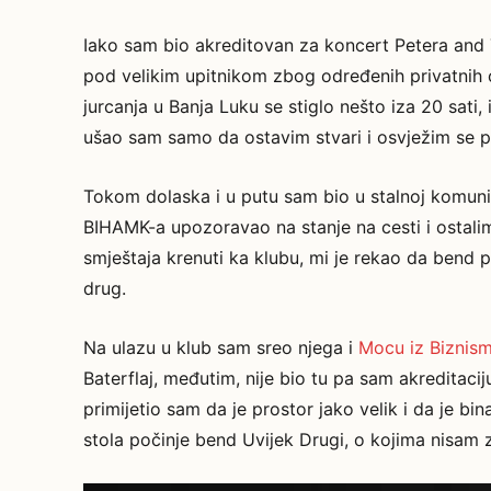
Iako sam bio akreditovan za koncert Petera and 
pod velikim upitnikom zbog određenih privatnih 
jurcanja u Banja Luku se stiglo nešto iza 20 sati
ušao sam samo da ostavim stvari i osvježim se pr
Tokom dolaska i u putu sam bio u stalnoj komuni
BIHAMK-a upozoravao na stanje na cesti i ostalim 
smještaja krenuti ka klubu, mi je rekao da bend 
drug.
Na ulazu u klub sam sreo njega i
Mocu iz Biznis
Baterflaj, međutim, nije bio tu pa sam akreditaci
primijetio sam da je prostor jako velik i da je 
stola počinje bend Uvijek Drugi, o kojima nisam 