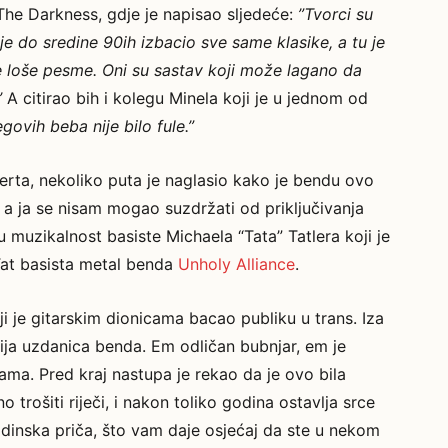
he Darkness, gdje je napisao sljedeće:
”
Tvorci su
e do sredine 90ih izbacio sve same klasike, a tu je
e loše pesme. Oni su sastav koji može lagano da
’
A citirao bih i kolegu Minela koji je u jednom od
govih beba nije bilo fule.”
erta, nekoliko puta je naglasio kako je bendu ovo
, a ja se nisam mogao suzdržati od priključivanja
muzikalnost basiste Michaela “Tata” Tatlera koji je
 Tat basista metal benda
Unholy Alliance
.
i je gitarskim dionicama bacao publiku u trans. Iza
anija uzdanica benda. Em odličan bubnjar, em je
ama. Pred kraj nastupa je rekao da je ovo bila
o trošiti riječi, i nakon toliko godina ostavlja srce
dinska priča, što vam daje osjećaj da ste u nekom