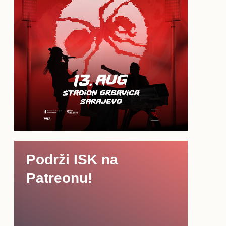
Podrži ISK na
Patreonu!