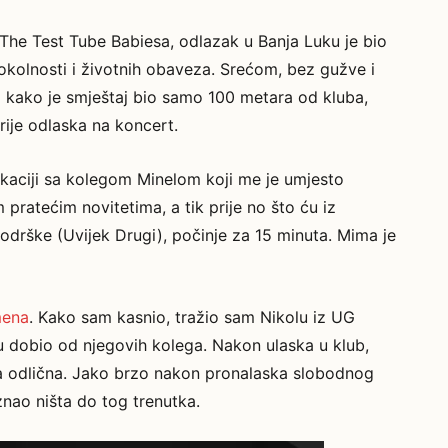
The Test Tube Babiesa, odlazak u Banja Luku je bio
okolnosti i životnih obaveza. Srećom, bez gužve i
, i kako je smještaj bio samo 100 metara od kluba,
ije odlaska na koncert.
kaciji sa kolegom Minelom koji me je umjesto
pratećim novitetima, a tik prije no što ću iz
podrške (Uvijek Drugi), počinje za 15 minuta. Mima je
mena
. Kako sam kasnio, tražio sam Nikolu iz UG
ju dobio od njegovih kolega. Nakon ulaska u klub,
bina odlična. Jako brzo nakon pronalaska slobodnog
znao ništa do tog trenutka.