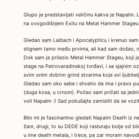
Glupo je predstavljati veličinu kakva je Napalm. L
na ovogodišnjem Exitu na Metal Hammer Stageu
Gledao sam Laibach i Apocalypticu i krenuo sam 
stignem tamo među prvima, ali kad sam došao, ni
Dok sam ja prilazio Metal Hammer Stageu, koji 
stage na Petrovaradinskoj tvrđavi, i sa sjajnim 
svim onim dobrim grind stvarima koje svi ljubitel
Gledao sam oko sebe i shvatio da ima i pravo puno 
(duga kosa, u crnom). Počeo sam pričati sa jednim
voli Napalm :) Sad pokušajte zamisliti da se vozi
Bilo mi je fascinantno gledati Napalm Death iz neko
žanr, drugi, to su DEDE koji rasturaju bolje od bil
u ime death metala, i trece, pa zar moram navodi