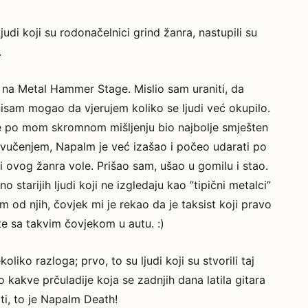
judi koji su rodonačelnici grind žanra, nastupili su
.
na Metal Hammer Stage. Mislio sam uraniti, da
sam mogao da vjerujem koliko se ljudi već okupilo.
je po mom skromnom mišljenju bio najbolje smješten
ozvučenjem, Napalm je već izašao i počeo udarati po
ji ovog žanra vole. Prišao sam, ušao u gomilu i stao.
starijih ljudi koji ne izgledaju kao ”tipični metalci”
 od njih, čovjek mi je rekao da je taksist koji pravo
te sa takvim čovjekom u autu. :)
liko razloga; prvo, to su ljudi koji su stvorili taj
o kakve prčuladije koja se zadnjih dana latila gitara
ti, to je Napalm Death!