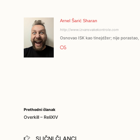
Arnel Šarić Sharan
http://www.izvansvakekontrole.com
Osnovao ISK kao tinejdžer; nije porastao, 
Prethodni članak
Overkill – ReliXIV
SLIČNI ČLANCI