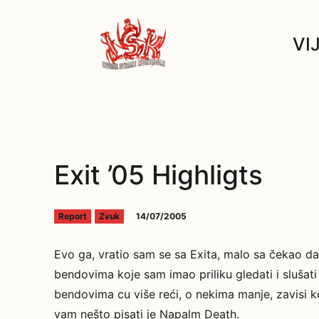
VI
Exit ’05 Highligts
14/07/2005
Report
Zvuk
Evo ga, vratio sam se sa Exita, malo sa čekao da
bendovima koje sam imao priliku gledati i slušati 
bendovima cu više reći, o nekima manje, zavisi k
vam nešto pisati je Napalm Death.