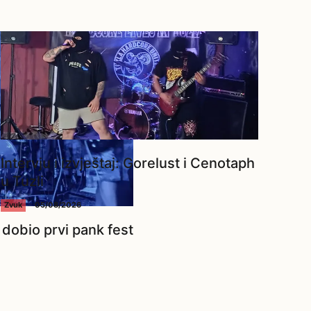
Intervju i izvještaj: Gorelust i Cenotaph
u Tuzli
Zvuk
05/08/2026
dobio prvi pank fest