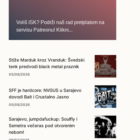
Voliš ISK? Podrži naš rad pretplatom na
servisu Patreonu! Klikni...
... na ovo dugme!
Stiže Marduk kroz Vranduk: Švedski
tenk predvodi black metal praznik
05/08/2026
SFF je hardcore: NVGUS u Sarajevo
dovodi Bait i Crustalno Jasno
05/08/2026
Sarajevo, jumpdafuckup: Soulfly i
Semetra večeras pod otvorenim
nebom!