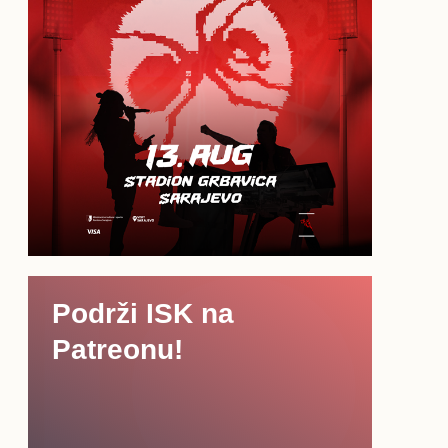
Podrži ISK na
Patreonu!