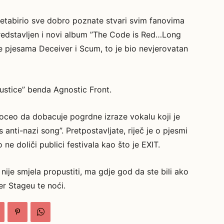
 pretabirio sve dobro poznate stvari svim fanovima
redstavljen i novi album ”The Code is Red…Long
e pjesama Deceiver i Scum, to je bio nevjerovatan
ustice” benda Agnostic Front.
poceo da dobacuje pogrdne izraze vokalu koji je
anti-nazi song”. Pretpostavljate, riječ je o pjesmi
ne doliči publici festivala kao što je EXIT.
nije smjela propustiti, ma gdje god da ste bili ako
er Stageu te noći.