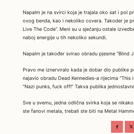
Napalm je na svirci koja je trajala oko sat i pol
ovog benda, kao i nekoliko covera. Takoder je p
Live The Code”. Meni su u sjećanju ostale izvedb
naboj energije u tih nekoliko sekundi.
Napalm je također svirao obradu pjesme ”Blind J
Pravo me iznerviralo kada je dobar dio publike 
najavio obradu Dead Kennedies-a rijecima ”This is 
”Nazi punks, fuck off!” Takva publika jednostavno 
Sve u svemu, jedna odlična svirka koja se nikako 
ste fanovi metala, trebali ste biti na Metal Hamm