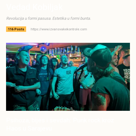
Vedad Kobiljak
Revolucija u formi pasusa. Estetika u formi bunta.
https://www.izvansvakekontrole.com
116 Posts
Psihoza, bijes i sevdah: Punk rock kroz
Haos u Sarajevu