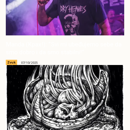
Manda (Kpax!): “Svi mi ubeđujemo sebe da
smo dobro i da smo stabilni!”
Zvuk
07/10/2025