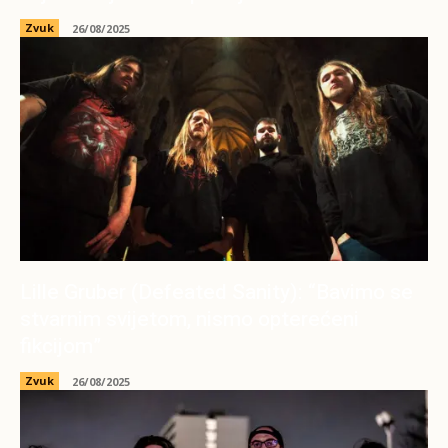
Zvuk
26/08/2025
Lille Gruber (Defeated Sanity): “Bavimo se
stvarnim svijetom, nismo opterećeni
fikcijom”
Zvuk
26/08/2025