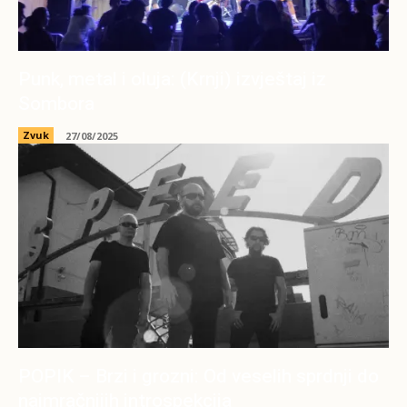
Punk, metal i oluja: (Krnji) izvještaj iz
Sombora
Zvuk
27/08/2025
POPIK – Brzi i grozni: Od veselih sprdnji do
najmračnijih introspekcija