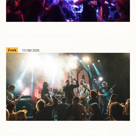
Brutalna srijeda: Defeated Sanity, Cognitive
i Soul Cremation u AG-u
Zvuk
11/08/2025
SAWA Fest 2025, izvještaj drugi: Od