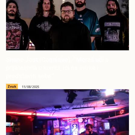
Shane Jost (Cognitive): “Moraš ući s
prijateljima u kombi, ići na svirke i
predstaviti sebe”
Zvuk
11/08/2025