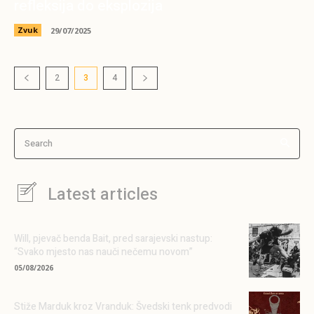
refleksija do eksplozija
Zvuk
29/07/2025
2
3
4
Search
Latest articles
Will, pjevač benda Bait, pred sarajevski nastup:
“Svako mjesto nas nauči nečemu novom”
05/08/2026
Stiže Marduk kroz Vranduk: Švedski tenk predvodi