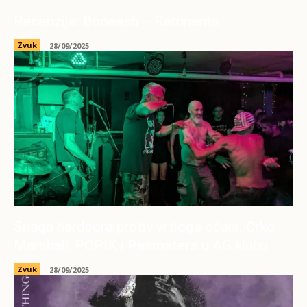
Recenzija: Boneash – Remnants
Zvuk
28/09/2025
Snaga hardcora protiv vrtloga očaja: Crko
Marshall, POPIK i Pasmaters u AG klubu
Zvuk
28/09/2025