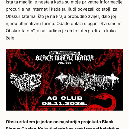
Ista ta magija je nestala kada su moje privatne informacije
procurile na internet i kada su ljudi povezali ko stoji iza
Obskuritatema, što je na kraju probudilo zvijer, dalo joj
njenu ultimativnu formu. Odatle dolazi slogan “Svi smo mi
Obskuritatem”, a na ljudima je da to interpretiraju kako
žele.
Obskuritatem je jedan on najstarijih projekata Black
Plague Circlea. Kako ti gledaš na
rast i razvoj kolektiva