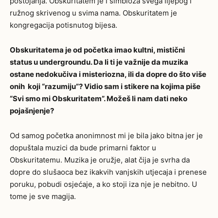
postojanja. Obskuritatem je i simbioza svega lijepog i
ružnog skrivenog u svima nama. Obskuritatem je
kongregacija potisnutog bijesa.
Obskuritatema je od početka imao kultni, mistični
status u undergroundu. Da li
ti je važnije da muzika
ostane nedokučiva i misteriozna, ili da dopre do što više
onih
koji “razumiju”? Vidio sam i stikere na kojima piše
“Svi smo mi Obskuritatem”. Možeš li
nam dati neko
pojašnjenje?
Od samog početka anonimnost mi je bila jako bitna jer je
dopuštala muzici da bude primarni faktor u
Obskuritatemu. Muzika je oružje, alat čija je svrha da
dopre do slušaoca bez ikakvih vanjskih utjecaja i prenese
poruku, pobudi osjećaje, a ko stoji iza nje je nebitno. U
tome je sve magija.