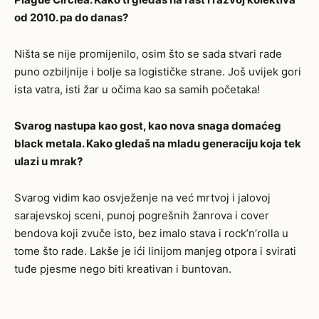
od 2010. pa do danas?
Ništa se nije promijenilo, osim što se sada stvari rade
puno ozbiljnije i bolje sa logističke strane. Još uvijek gori
ista vatra, isti žar u očima kao sa samih početaka!
Svarog nastupa kao gost, kao nova snaga domaćeg
black metala. Kako gledaš na
mladu generaciju koja tek
ulazi u mrak?
Svarog vidim kao osvježenje na već mrtvoj i jalovoj
sarajevskoj sceni, punoj pogrešnih žanrova i cover
bendova koji zvuče isto, bez imalo stava i rock’n’rolla u
tome što rade. Lakše je ići linijom manjeg otpora i svirati
tuđe pjesme nego biti kreativan i buntovan.