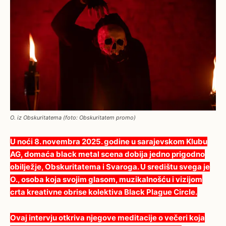
O. iz Obskuritatema (foto: Obskuritatem promo)
U noći 8. novembra 2025. godine u sarajevskom Klubu
AG, domaća black metal scena dobija jedno prigodno
obilježje, Obskuritatema i Svaroga. U središtu svega je
O., osoba koja svojim glasom, muzikalnošću i vizijom
crta kreativne obrise kolektiva Black Plague Circle.
Ovaj intervju otkriva njegove meditacije o večeri koja