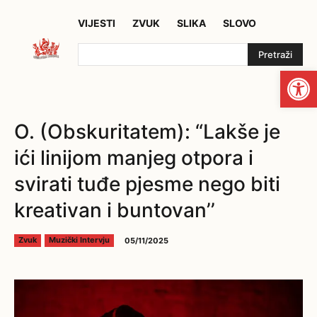
VIJESTI
ZVUK
SLIKA
SLOVO
Pretraži
Open
O. (Obskuritatem): “Lakše je
ići linijom manjeg otpora i
svirati tuđe pjesme nego biti
kreativan i buntovan’’
05/11/2025
Zvuk
Muzički Intervju