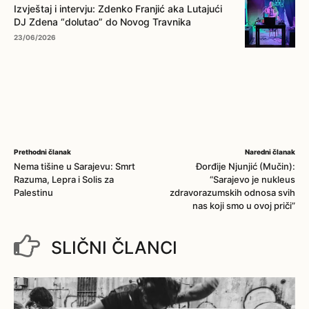
Izvještaj i intervju: Zdenko Franjić aka Lutajući
DJ Zdena “dolutao” do Novog Travnika
23/06/2026
Prethodni članak
Naredni članak
Nema tišine u Sarajevu: Smrt
Đorđije Njunjić (Mučin):
Razuma, Lepra i Solis za
“Sarajevo je nukleus
Palestinu
zdravorazumskih odnosa svih
nas koji smo u ovoj priči”
SLIČNI ČLANCI