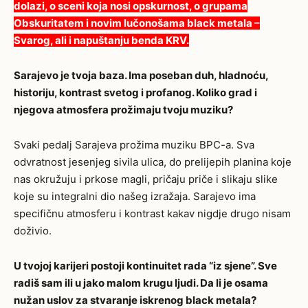
dolazi, o sceni koja nosi opskurnost, o grupama
Obskuritatem i novim lučonošama black metala –
Svarog, ali i napuštanju benda ­KRV.
Sarajevo je tvoja baza. Ima poseban duh, hladnoću,
historiju, kontrast svetog i profanog.
Koliko grad i
njegova atmosfera prožimaju tvoju muziku?
Svaki pedalj Sarajeva prožima muziku BPC-a. Sva
odvratnost jesenjeg sivila ulica, do prelijepih planina koje
nas okružuju i prkose magli, pričaju priče i slikaju slike
koje su integralni dio našeg izražaja. Sarajevo ima
specifičnu atmosferu i kontrast kakav nigdje drugo nisam
doživio.
U tvojoj karijeri postoji kontinuitet rada “iz sjene”. Sve
radiš sam ili u jako malom
krugu ljudi. Da li je osama
nužan uslov za stvaranje iskrenog black m
etala?