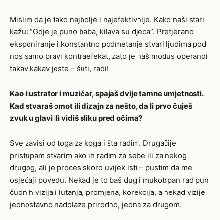
Mislim da je tako najbolje i najefektivnije. Kako naši stari
kažu: “Gdje je puno baba, kilava su djeca”. Pretjerano
eksponiranje i konstantno podmetanje stvari ljudima pod
nos samo pravi kontraefekat, zato je naš modus operandi
takav kakav jeste – šuti, radi!
Kao ilustrator i muzičar, spajaš dvije tamne umjetnosti.
Kad stvaraš omot ili dizajn za
nešto, da li prvo čuješ
zvuk u glavi ili vidiš sliku pred očima?
Sve zavisi od toga za koga i šta radim. Drugačije
pristupam stvarim ako ih radim za sebe ili za nekog
drugog, ali je proces skoro uvijek isti – pustim da me
osjećaji povedu. Nekad je to baš dug i mukotrpan rad pun
čudnih vizija i lutanja, promjena, korekcija, a nekad vizije
jednostavno nadolaze prirodno, jedna za drugom.