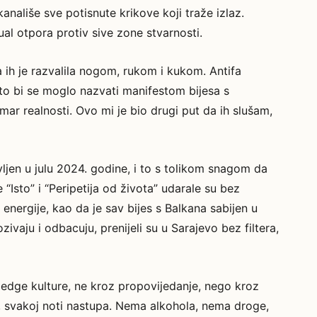
nališe sve potisnute krikove koji traže izlaz.
ual otpora protiv sive zone stvarnosti.
a ih je razvalila nogom, rukom i kukom. Antifa
to bi se moglo nazvati manifestom bijesa s
mar realnosti. Ovo mi je bio drugi put da ih slušam,
vljen u julu 2024. godine, i to s tolikom snagom da
“Isto” i “Peripetija od života” udarale su bez
 energije, kao da je sav bijes s Balkana sabijen u
ivaju i odbacuju, prenijeli su u Sarajevo bez filtera,
 edge kulture, ne kroz propovijedanje, nego kroz
ti, svakoj noti nastupa. Nema alkohola, nema droge,