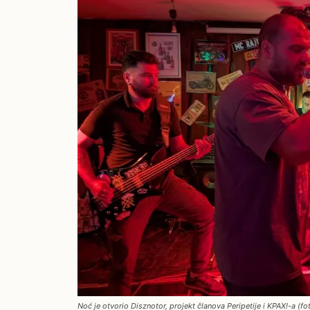
Noć je otvorio Disznotor, projekt članova Peripetije i KPAX!-a (fot