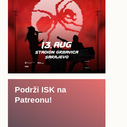
Podrži ISK na
Patreonu!