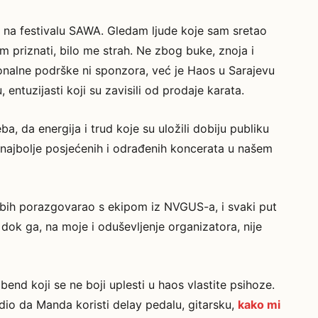
 na festivalu SAWA. Gledam ljude koje sam sretao
 priznati, bilo me strah. Ne zbog buke, znoja i
ionalne podrške ni sponzora, već je Haos u Sarajevu
entuzijasti koji su zavisili od prodaje karata.
ba, da energija i trud koje su uložili dobiju publiku
d najbolje posjećenih i odrađenih koncerata u našem
 bih porazgovarao s ekipom iz NVGUS-a, i svaki put
dok ga, na moje i oduševljenje organizatora, nije
end koji se ne boji uplesti u haos vlastite psihoze.
io da Manda koristi delay pedalu, gitarsku,
kako mi