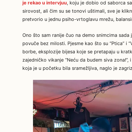
je rekao u intervjuu
, koju je dobio od saborca sa
sirovost, ali čim su se tonovi uštimali, sve je kli
pretvorio u jednu psiho-vrtoglavu mrežu, balansi
Ono što sam ranije čuo na demo snimcima sada je 
povuče bez milosti. Pjesme kao što su “Ptica” i “V
borbe, eksplozije bijesa koje se pretapaju u krat
zajedničko vikanje “Neću da budem siva zona!”, i 
koja je u početku bila sramežljiva, naglo je zagriz