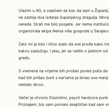
Ulazim u AG, a osjećam se kao da sam u Županji,
na zadnja dva izdanja županjskog dragulja. Moram
nereda. Strah me bilo posjete. Jer nema instituc
organizirala ekipa Nema više gospode u Sarajevu, 
Zato mi je bilo i lično stalo da sve prođe kako tre
kakvu zaslužuju. I jesu, jer se radilo o jednom o
gradu.
S vremena na vrijeme bih prošao pored pulta da
kad bih prišao bunt s kartama je bivao sve manji 
nestalo skroz.
Večer je otvorio Disznótor, psych hardcore punk b
Priznajem, bio sam pomalo skeptičan kad sam vid