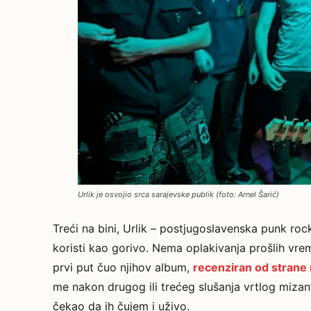
Urlik je osvojio srca sarajevske publik (foto: Arnel Šarić)
Treći na bini, Urlik – postjugoslavenska punk rock
koristi kao gorivo. Nema oplakivanja prošlih v
prvi put čuo njihov album,
recenziran od strane
me nakon drugog ili trećeg slušanja vrtlog miza
čekao da ih čujem i uživo.