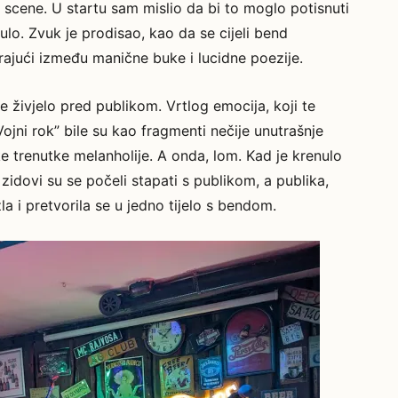
 scene. U startu sam mislio da bi to moglo potisnuti
knulo. Zvuk je prodisao, kao da se cijeli bend
rajući između manične buke i lucidne poezije.
živjelo pred publikom. Vrtlog emocija, koji te
ojni rok” bile su kao fragmenti nečije unutrašnje
ke trenutke melanholije. A onda, lom. Kad je krenulo
zidovi su se počeli stapati s publikom, a publika,
la i pretvorila se u jedno tijelo s bendom.