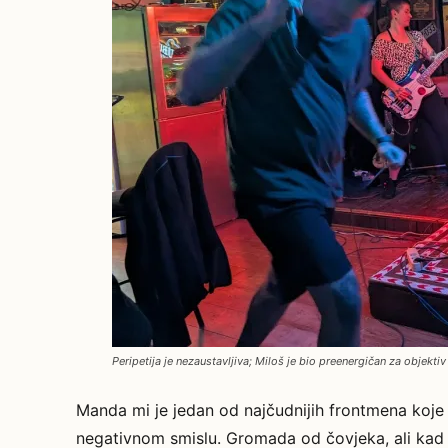
Peripetija je nezaustavljiva; Miloš je bio preenergičan za objektiv
Manda mi je jedan od najčudnijih frontmena koje 
negativnom smislu. Gromada od čovjeka, ali kad u