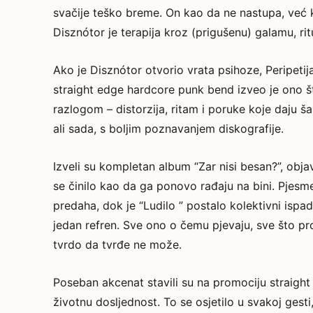
svačije teško breme. On kao da ne nastupa, već ka
Disznótor je terapija kroz (prigušenu) galamu, rit
Ako je Disznótor otvorio vrata psihoze, Peripetij
straight edge hardcore punk bend izveo je ono š
razlogom – distorzija, ritam i poruke koje daju ša
ali sada, s boljim poznavanjem diskografije.
Izveli su kompletan album “Zar nisi besan?”, obja
se činilo kao da ga ponovo rađaju na bini. Pjesme 
predaha, dok je “Ludilo ” postalo kolektivni ispad
jedan refren. Sve ono o čemu pjevaju, sve što proz
tvrdo da tvrđe ne može.
Poseban akcenat stavili su na promociju straight
životnu dosljednost. To se osjetilo u svakoj ges