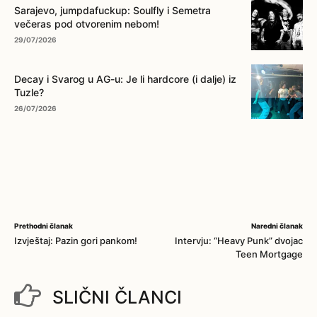
Sarajevo, jumpdafuckup: Soulfly i Semetra
večeras pod otvorenim nebom!
29/07/2026
Decay i Svarog u AG-u: Je li hardcore (i dalje) iz
Tuzle?
26/07/2026
Prethodni članak
Naredni članak
Izvještaj: Pazin gori pankom!
Intervju: “Heavy Punk” dvojac
Teen Mortgage
SLIČNI ČLANCI