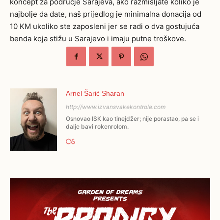
koncept za područje Sarajeva, ako razmišljate koliko je
najbolje da date, naš prijedlog je minimalna donacija od
10 KM ukoliko ste zaposleni jer se radi o dva gostujuća
benda koja stižu u Sarajevo i imaju putne troškove.
Arnel Šarić Sharan
http://www.izvansvakekontrole.com
Osnovao ISK kao tinejdžer; nije porastao, pa se i
dalje bavi rokenrolom.