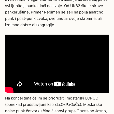
svi ljubitelji punka doći na svoje. Od UK82 škole sirove
pankeruštine, Primer Regimen se seli na polja anarcho
punk i post-punk zvuka, sve unutar svoje skromne, ali
iznimno dobre diskogragije.
Na koncertima će im se pridružit i mostarski LOPOČ
(ponekad predstavljeni kao xLxOxPxOxČx). Mostarsku
noise punk četvorku čine članovi grupa Crustalno Jasno,