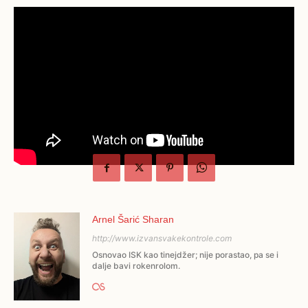
Arnel Šarić Sharan
http://www.izvansvakekontrole.com
Osnovao ISK kao tinejdžer; nije porastao, pa se i
dalje bavi rokenrolom.