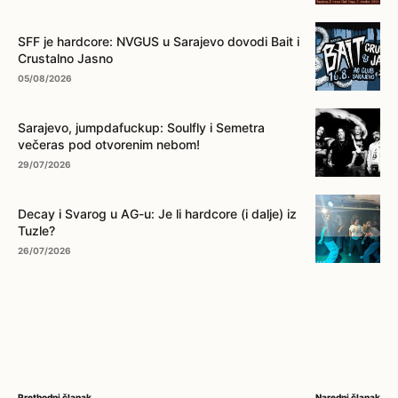
SFF je hardcore: NVGUS u Sarajevo dovodi Bait i
Crustalno Jasno
05/08/2026
Sarajevo, jumpdafuckup: Soulfly i Semetra
večeras pod otvorenim nebom!
29/07/2026
Decay i Svarog u AG-u: Je li hardcore (i dalje) iz
Tuzle?
26/07/2026
Prethodni članak
Naredni članak