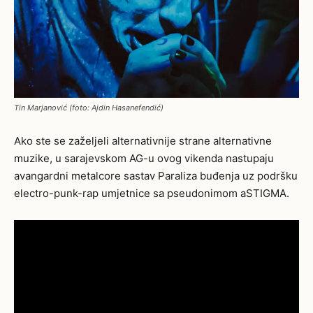
Tin Marjanović (foto: Ajdin Hasanefendić)
Ako ste se zaželjeli alternativnije strane alternativne
muzike, u sarajevskom AG-u ovog vikenda nastupaju
avangardni metalcore sastav Paraliza buđenja uz podršku
electro-punk-rap umjetnice sa pseudonimom aSTIGMA.