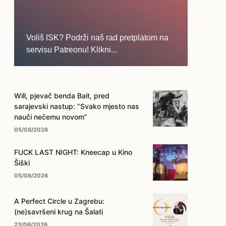
Voliš ISK? Podrži naš rad pretplatom na
servisu Patreonu! Klikni...
... na ovo dugme!
Will, pjevač benda Bait, pred
sarajevski nastup: “Svako mjesto nas
nauči nečemu novom”
05/08/2026
FUCK LAST NIGHT: Kneecap u Kino
Šiški
05/08/2026
A Perfect Circle u Zagrebu:
(ne)savršeni krug na Šalati
23/06/2026