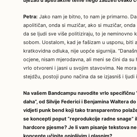
bježati u apstraktne teme nego zauzeti ovako č
Petra:
Jako nam je bitno, to nam je primarno. Da 
apolitičan, onda si muzičar, ako si muzičar, onda
da se ljudi sve više politiziraju, to je neminovno
sobom. Uostalom, kad je fašizam u usponu, biti ap
kratkovidna odluka, nije uopće sigurnija. “Današ
ocjene, nisam mjerodavna, ali meni se čini da s
vrlo otvoreni i jasni u svojim stavovima. Ne mora 
stejdžu, postoji puno načina da se izjasniš i ljudi 
Na vašem Bandcampu navodite vrlo specifičnu “le
daha”, od Silvije Federici i Benjamina Waltera d
vidjeti punk bend koji tako transparentno polaž
se koncepti poput “reprodukcije radne snage” il
hardcore pjesme? Je li vam pisanje tekstova neka
koncepte učinite opipljivim i glasnim?