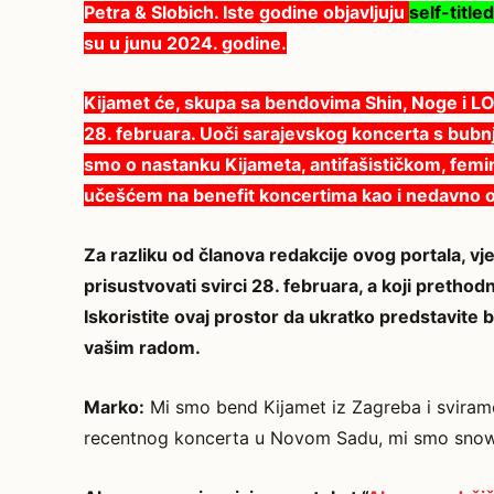
Petra & Slobich. Iste godine objavljuju
self-title
su u junu 2024. godine.
Kijamet će, skupa sa bendovima Shin, Noge i L
28. februara. Uoči sarajevskog koncerta s bub
smo o nastanku Kijameta, antifašističkom, femin
učešćem na benefit koncertima kao i nedavno od
Za razliku od članova redakcije ovog portala, vje
prisustvovati svirci 28. februara, a koji prethodno 
Iskoristite ovaj prostor da ukratko predstavite
vašim radom.
Marko:
Mi smo bend Kijamet iz Zagreba i sviramo
recentnog koncerta u Novom Sadu, mi smo snowf