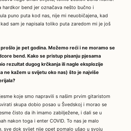
za hardkor bend jer označava nešto bučno i
čula puno puta kod nas, nije mi neuobičajena, kad
d kad sam je napisala toliko puta zaredom mi je još
” prošlo je pet godina. Možemo reći i ne moramo se
ardcore bend. Kako se pristup pisanju pjesama
bio rezultat dugog krčkanja ili nagle eksplozije
a ne kažem u svijetu oko nas) što je najviše
erijala?
jesme koje smo napravili s našim prvim gitaristom
svirati skupa dobio posao u Švedskoj i morao se
jesme čisto da ih imamo zabilježene, i dali se u
ah nakon toga i enter COVID. To nas je malo
e, sve dok svijet nije opet pomalo ušao u svoju