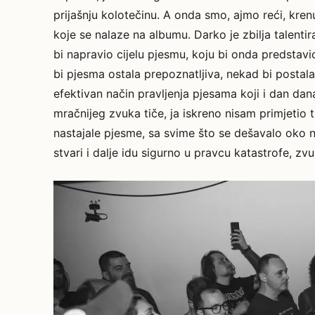
prijašnju kolotečinu. A onda smo, ajmo reći, kren
koje se nalaze na albumu. Darko je zbilja talentir
bi napravio cijelu pjesmu, koju bi onda predstavi
bi pjesma ostala prepoznatljiva, nekad bi postal
efektivan način pravljenja pjesama koji i dan dan
mračnijeg zvuka tiče, ja iskreno nisam primjetio 
nastajale pjesme, sa svime što se dešavalo oko 
stvari i dalje idu sigurno u pravcu katastrofe, zv