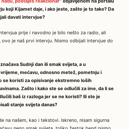
 nadu, postaješ reakcionar
” objavljenom na portalu
ju koji Kijamet daje, i ako jeste, zašto je to tako? Da
ijali davati intervjue?
intervjua prije i navodno je bilo nešto za radio, ali
 ovo je naš prvi intervju. Nismo odbijali intervjue do
načava Sudnji dan ili smak svijeta, a u
evrijeme, mećavu, odnosno metež, pometnju i
 se koristi za opisivanje ekstremno loših
inama. Zašto i kako ste se odlučili za ime, da li se
učili baš iz razloga jer se ne koristi? Ili ste je
isali stanje svijeta danas?
e na našem, kao i tekstovi. Iskreno, nisam sigurna
mećavu nego smak svijeta, toliko žestok bend nismo.