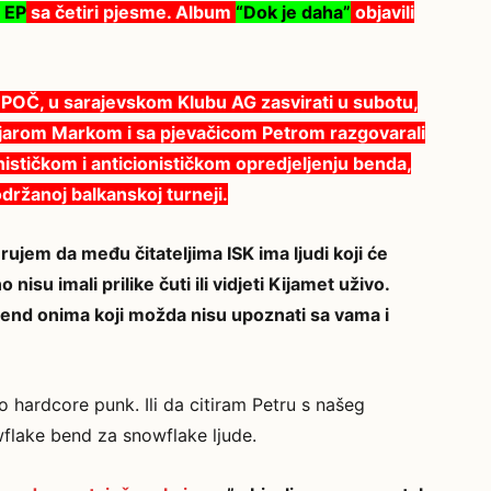
d EP
sa četiri pjesme. Album
“
Dok je daha
”
objavili
OPOČ, u sarajevskom Klubu AG zasvirati u subotu,
njarom Markom i sa pjevačicom Petrom razgovarali
ističkom i anticionističkom opredjeljenju benda,
ržanoj balkanskoj turneji.
rujem da među čitateljima ISK ima ljudi koji će
nisu imali prilike čuti ili vidjeti Kijamet uživo.
 bend onima koji možda nisu upoznati sa vama i
 hardcore punk. Ili da citiram Petru s našeg
lake bend za snowflake ljude.