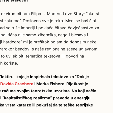
vrste stavove?
okvirno citiram Filipa iz Modern Love Story: “ako si
 si zakurac”. Doslovno sve je reko. Meni se baš čini
 kad se ruše imperiji i povlače čitavo čovječanstvo za
olitična nije samo ziheraška, nego i blesava i
nji hardcore” mi je preširok pojam da donosim neke
u hardkor bendovi s naše regionalne scene uglavnom
to uvijek biti tematika tekstova ili govori na
ih koriste.
ktiru” koja je inspirisala tekstove za “Dok je
o
Davida Graebera
i Marka Fishera. Rijetkost je
e račune svojim teoretskim uzorima. Na koji način
i “kapitalističkog realizma” prevode u energiju
 vrsta katarze ili pokušaj da te teške teorijske