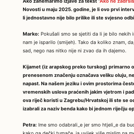
Ako zanemarimo izjave za tekst “
Ako ne zadršiš
Novosti u maju 2025. godine, je li ovo prvi interv
li jednostavno nije bilo prilike ili ste svjesno odb
Marko:
Pokušali smo se sjetiti da li je bilo nekih 
nam je isparilo (smijeh). Tako da koliko znam, da,
sad, nego nas nitko nije ni zvao da ih dajemo.
Kijamet (iz arapskog preko turskog) primarno oz
prenesenom značenju označava veliku oluju, n
napast. Na našem jeziku i ovim prostorima često
vremenskih uslova praćenih jakim vjetrom i padav
ova riječ koristi u Zagrebu/Hrvatskoj ili ste se odl
izabrali za naziv benda kako bi jednom riječju op
Petra:
Ime smo odabrali_e jer smo htjeli_e da bud
kako ga dečki tumače, ja uvijek više mislim na 