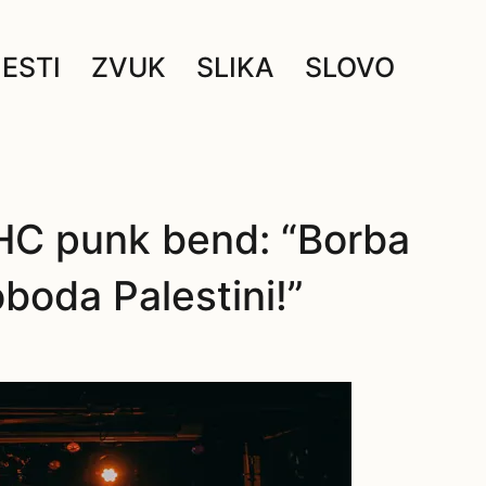
JESTI
ZVUK
SLIKA
SLOVO
 HC punk bend: “Borba
oboda Palestini!”