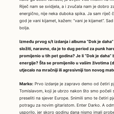
Riječ nam se svidjela, a i zvučala nam je dobro 
energično, nije neka duboka spika. Ja sam riječ 
god je vani kijamet, kažem: “vani je kijamet”. Sa
bolja.
Između prvog s/t izdanja i albuma “Dok je daha
složiti, naravno, da je to dug period za punk h
promijenio u tih pet godina? Je li “Dok je daha” 
energije? Šta se promijenilo u vašim životima (d
utjecalo na mračniji ili agresivniji ton novog mat
Marko:
Prvo izdanje je zapravo demo od četiri p
Tomislavom, koji je ubrzo nakon što smo počeli 
preseliti na sjever Europe. Snimili smo te četiri p
potragu za novim gitaristom. Enter Darko. A odm
usporilo, jer skoro godinu dana nismo imali prob