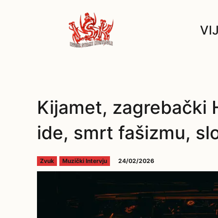
VI
Kijamet, zagrebački
ide, smrt fašizmu, sl
24/02/2026
Zvuk
Muzički Intervju