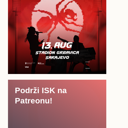
Podrži ISK na
Patreonu!