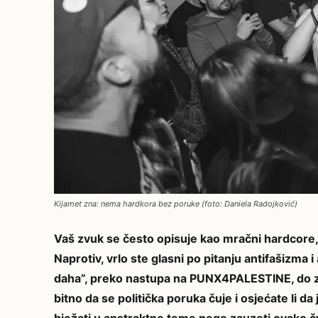
Kijamet zna: nema hardkora bez poruke (foto: Daniela Radojković)
Vaš zvuk se često opisuje kao mračni hardcore, ali 
Naprotiv, vrlo ste glasni po pitanju antifašizma i
daha”, preko nastupa na PUNX4PALESTINE, do za
bitno da se politička poruka čuje i osjećate li d