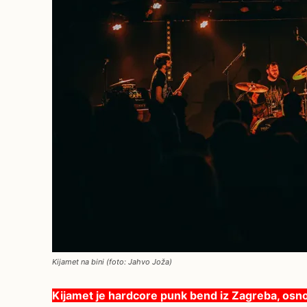
Kijamet na bini (foto: Jahvo Joža)
Kijamet je hardcore punk bend iz Zagreba, osnov