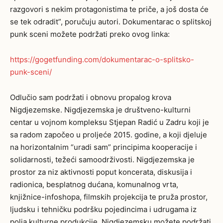
razgovori s nekim protagonistima te priče, a još dosta će
se tek odradit”, poručuju autori. Dokumentarac o splitskoj
punk sceni možete podržati preko ovog linka:
https://gogetfunding.com/dokumentarac-o-splitsko-
punk-sceni/
Odlučio sam podržati i obnovu propalog krova
Nigdjezemske. Nigdjezemska je društveno-kulturni
centar u vojnom kompleksu Stjepan Radić u Zadru koji je
sa radom započeo u proljeće 2015. godine, a koji djeluje
na horizontalnim “uradi sam” principima kooperacije i
solidarnosti, težeći samoodrživosti. Nigdjezemska je
prostor za niz aktivnosti poput koncerata, diskusija i
radionica, besplatnog dućana, komunalnog vrta,
knjižnice-infoshopa, filmskih projekcija te pruža prostor,
ljudsku i tehničku podršku pojedincima i udrugama iz
polja kulturne produkcije. Nigdjezemsku možete podržati