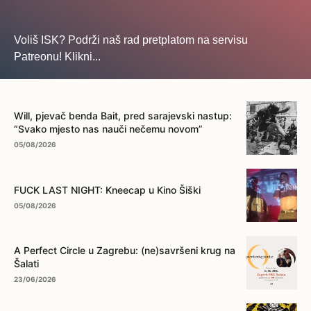
Voliš ISK? Podrži naš rad pretplatom na servisu
Patreonu! Klikni...
... na ovo dugme!
Will, pjevač benda Bait, pred sarajevski nastup:
“Svako mjesto nas nauči nečemu novom”
05/08/2026
FUCK LAST NIGHT: Kneecap u Kino Šiški
05/08/2026
A Perfect Circle u Zagrebu: (ne)savršeni krug na
Šalati
23/06/2026