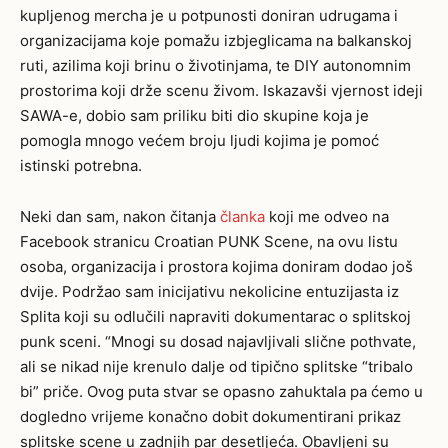
kupljenog mercha je u potpunosti doniran udrugama i
organizacijama koje pomažu izbjeglicama na balkanskoj
ruti, azilima koji brinu o životinjama, te DIY autonomnim
prostorima koji drže scenu živom. Iskazavši vjernost ideji
SAWA-e, dobio sam priliku biti dio skupine koja je
pomogla mnogo većem broju ljudi kojima je pomoć
istinski potrebna.
Neki dan sam, nakon čitanja
članka
koji me odveo na
Facebook stranicu Croatian PUNK Scene, na ovu listu
osoba, organizacija i prostora kojima doniram dodao još
dvije. Podržao sam inicijativu nekolicine entuzijasta iz
Splita koji su odlučili napraviti dokumentarac o splitskoj
punk sceni. “Mnogi su dosad najavljivali slične pothvate,
ali se nikad nije krenulo dalje od tipično splitske “tribalo
bi” priče. Ovog puta stvar se opasno zahuktala pa ćemo u
dogledno vrijeme konačno dobit dokumentirani prikaz
splitske scene u zadnjih par desetljeća. Obavljeni su