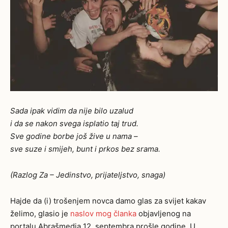
Sada ipak vidim da nije bilo uzalud
i da se nakon svega isplatio taj trud.
Sve godine borbe još žive u nama –
sve suze i smijeh, bunt i prkos bez srama.
(Razlog Za – Jedinstvo, prijateljstvo, snaga)
Hajde da (i) trošenjem novca damo glas za svijet kakav
želimo, glasio je
naslov mog članka
objavljenog na
portalu Abrašmedia 12. septembra prošle godine. U