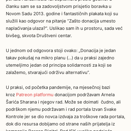
članku sam se sa zadovoljstvom prisjetio boravka u
Novom Sadu 2013. godine i fantastičnih plakata koji su
služili kao odgovor na pitanje “Zašto donacija umesto
naplaćivanja ulaza?”. Uslikao sam ih u prostoru, sada već
bivšeg, skvota Društveni centar.
U jednom od odgovora stoji ovako: „Donacija je jedan
takav pokušaj na mikro planu (…) da u praksi zajedno
utemeljimo jedan od principa solidarnosti za koji se
zalažemo, stvarajući održivu alternativu”.
U praksi, od početka pandemije, na mjesečnoj bazi
kroz
Patreon platformu
donacijom podržavam Arnela
Šarića Sharana i njegov rad. Može se doimati čudno, ali
podrškom njemu podržavam i rad portala Izvan Svake
Kontrole jer se dio novca izdvaja za troškove rada portala,
dok dio resursa dobijamo od strane naših prijatelja iz