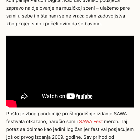
kompanije Percon Digital. Rad ISK uveliko podsjeća
zapravo na djelovanje na muzičkoj sceni – ulažemo pare
sami u sebe i ništa nam se ne vraća osim zadovoljstva
zbog kojeg smo i počeli ovim da se bavimo.
Pošto je zbog pandemije prošlogodišnje izdanje SAWA
festivala otkazano, naručio sam i
SAWA Fest
merch. Taj
potez se doimao kao jedini logičan jer festival posjećujem
još od prvog izdanja 2009. godine. Sav prihod od