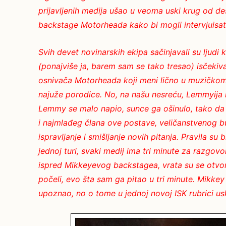
prijavljenih medija ušao u veoma uski krug od deset
backstage Motorheada kako bi mogli intervjuisat
Svih devet novinarskih ekipa sačinjavali su ljudi
(ponajviše ja, barem sam se tako tresao) isčekiv
osnivača Motorheada koji meni lično u muzičkom 
najuže porodice. No, na našu nesreću, Lemmyija n
Lemmy se malo napio, sunce ga ošinulo, tako da
i najmlađeg člana ove postave, veličanstvenog b
ispravljanje i smišljanje novih pitanja. Pravila s
jednoj turi, svaki medij ima tri minute za razgovo
ispred Mikkeyevog backstagea, vrata su se otvori
počeli, evo šta sam ga pitao u tri minute. Mikkey
upoznao, no o tome u jednoj novoj ISK rubrici u