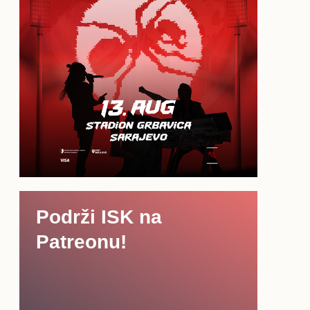
Podrži ISK na
Patreonu!