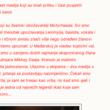
 medija koji su imali priliku i čast posjetiti
i bend.
 koji su žestoki obožavatelji Motorheada. Svi smo
ali trenutak upoznavanja Lemmyija, basiste, vokala i
i ličnom smislu znači više nego određeni članovi
ismo upoznali. U Mađarskoj je vladao toplotni val,
 smo u zamjenu dobili najmanje eksponiranog člana
ubnjara Mikkey Deeja. Krenulo je mahnito
u bila jednostavna. Ulazimo u ekipama – dva medija u
r, pitanja se postavljaju naizmjenično. Čekali smo
la, ja sam se tresao kao vrba, no kad smo sjeli i
 je jedna od najvećih legendi ikad koje sam
skoro…