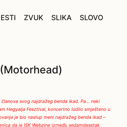
JESTI
ZVUK
SLIKA
SLOVO
 (Motorhead)
ti članove svog najdražeg benda ikad. Pa… neki
sam Hegyalja Fesztival, koncertno ludilo smješteno u
vanja je bio nastup meni najdražeg benda ikad –
njenica da je ISK Webzine između sedamdesetak