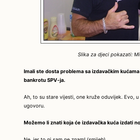
Slika za djeci pokazati: M
Imali ste dosta problema sa izdavačkim kućama
bankrotu SPV-ja.
Ah, to su stare vijesti, one kruže oduvijek. Evo
ugovoru.
Možemo li znati koja će izdavačka kuća izdati n
Ne, jer to ni sam ne znam! (smijeh)