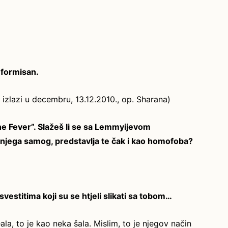
nformisan.
k izlazi u decembru, 13.12.2010., op. Sharana)
e Fever”. Slažeš li se sa Lemmyijevom
njega samog, predstavlja te čak i kao homofoba?
vestitima koji su se htjeli slikati sa tobom…
la, to je kao neka šala. Mislim, to je njegov način