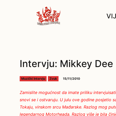
VI
Intervju: Mikkey Dee
15/11/2010
Muzički Intervju
Zvuk
Zamislite mogućnost da imate priliku intervjuisa
snovi se i ostvaruju. U julu ove godine posjetio 
Tokaju, vinskom srcu Mađarske. Razlog mog puto
legendarnog Motorheada. Razlog više je bila či