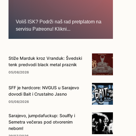
Voliš ISK? Podrži naš rad pretplatom na
servisu Patreonu! Klikni...
... na ovo dugme!
Stiže Marduk kroz Vranduk: Švedski
tenk predvodi black metal praznik
05/08/2026
SFF je hardcore: NVGUS u Sarajevo
dovodi Bait i Crustalno Jasno
05/08/2026
Sarajevo, jumpdafuckup: Soulfly i
Semetra večeras pod otvorenim
nebom!