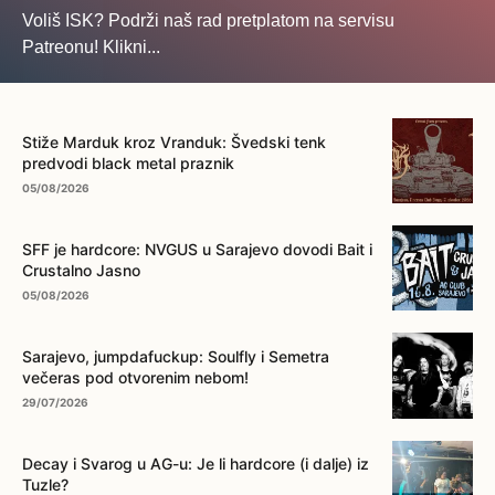
Voliš ISK? Podrži naš rad pretplatom na servisu
Patreonu! Klikni...
... na ovo dugme!
Stiže Marduk kroz Vranduk: Švedski tenk
predvodi black metal praznik
05/08/2026
SFF je hardcore: NVGUS u Sarajevo dovodi Bait i
Crustalno Jasno
05/08/2026
Sarajevo, jumpdafuckup: Soulfly i Semetra
večeras pod otvorenim nebom!
29/07/2026
Decay i Svarog u AG-u: Je li hardcore (i dalje) iz
Tuzle?