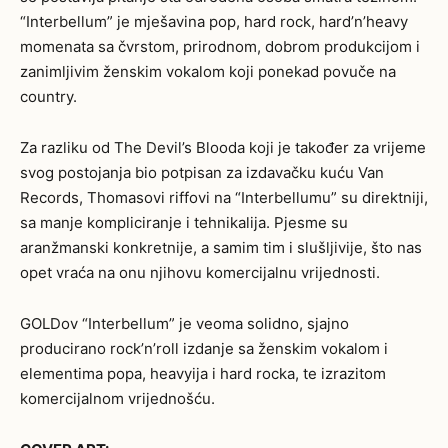
“Interbellum” je mješavina pop, hard rock, hard’n’heavy
momenata sa čvrstom, prirodnom, dobrom produkcijom i
zanimljivim ženskim vokalom koji ponekad povuče na
country.
Za razliku od The Devil’s Blooda koji je također za vrijeme
svog postojanja bio potpisan za izdavačku kuću Van
Records, Thomasovi riffovi na “Interbellumu” su direktniji,
sa manje kompliciranje i tehnikalija. Pjesme su
aranžmanski konkretnije, a samim tim i slušljivije, što nas
opet vraća na onu njihovu komercijalnu vrijednosti.
GOLDov “Interbellum” je veoma solidno, sjajno
producirano rock’n’roll izdanje sa ženskim vokalom i
elementima popa, heavyija i hard rocka, te izrazitom
komercijalnom vrijednošću.