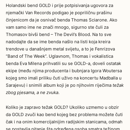
Holandski bend GOLD i prije potpisivanja ugovora za
njemački Van Records podigao je popriličnu prašinu
činjenicom da je osnivač benda Thomas Sciarone. Ako
vam samo ime ne znači mnogo, sigurno ste čuli za
Thomasov bivši bend – The Devil’s Blood. Na to sve
nadodajte da se ime benda našlo na listi koja kreira
trendove u današnjem metal svijetu, a to je Fenrizova
“Band of The Week”. Uglavnom, Thomas i vokalistica
benda Eva Milena prihvatili su se GOLD-a, doveli ostatak
ekipe (među njima producenta i bubnjara Igora Woutersa
kojeg smo imali priliku čuti uživo na koncertu Madballa u
Sarajevu) i snimili album koji je po njihovim riječima
težak
zbog pjesama, a ne zvuka
.
Koliko je zapravo težak GOLD? Ukoliko uzmemo u obzir
da GOLD zvuči kao bend kojeg bez problema možete čuti
čak i na onim komercijalnijim radijskim stanicama, odmah
se postavlja pitanje šta određena osoba smatra težinom.