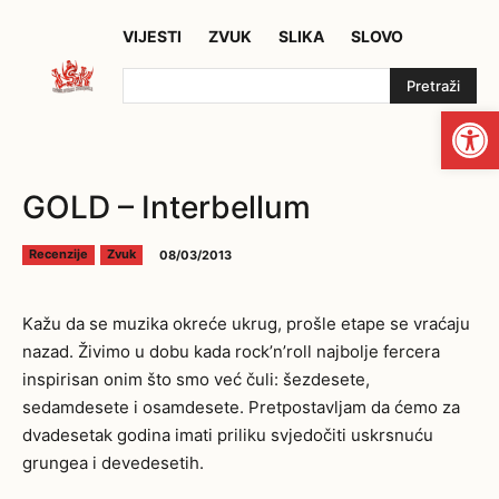
VIJESTI
ZVUK
SLIKA
SLOVO
Pretraži
Open
GOLD – Interbellum
08/03/2013
Recenzije
Zvuk
Kažu da se muzika okreće ukrug, prošle etape se vraćaju
nazad. Živimo u dobu kada rock’n’roll najbolje fercera
inspirisan onim što smo već čuli: šezdesete,
sedamdesete i osamdesete. Pretpostavljam da ćemo za
dvadesetak godina imati priliku svjedočiti uskrsnuću
grungea i devedesetih.