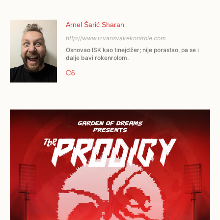
Arnel Šarić Sharan
http://www.izvansvakekontrole.com
Osnovao ISK kao tinejdžer; nije porastao, pa se i
dalje bavi rokenrolom.