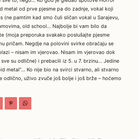
e na sve to, nego… Ko god je gledao spotove Horror
pid metal od prve pjesme pa do zadnje, vokal koji
as (ne pamtim kad smo čuli sličan vokal u Sarajevu,
eamovima, old school… Najbolje bi vam bilo da
ate (moja preporuka svakako poslušajte pjesme
u pričam. Negdje na polovini svirke obraćaju se
olazi – nisam im vjerovao. Nisam im vjerovao dok
ve su odlične) i prebacili iz 5. u 7. brzinu… Jedine
id metal“… Ko nije bio na svirci stvarno, ali stvarno
odlično, uživo zvuče još bolje i još brže – hoćemo