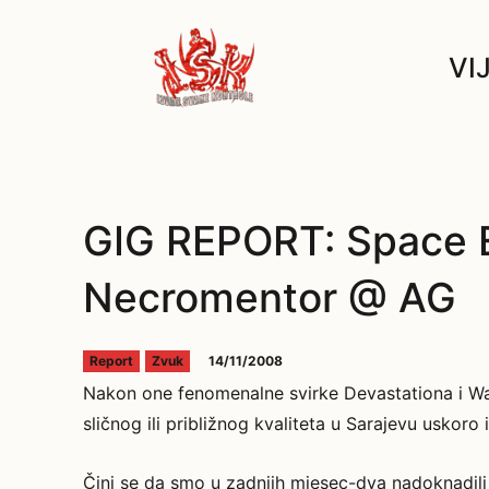
VI
GIG REPORT: Space E
Necromentor @ AG
14/11/2008
Report
Zvuk
Nakon one fenomenalne svirke Devastationa i W
sličnog ili približnog kvaliteta u Sarajevu uskor
Čini se da smo u zadnjih mjesec-dva nadoknadili sv