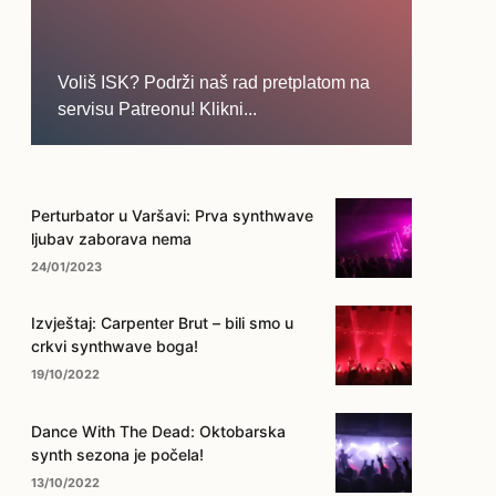
Voliš ISK? Podrži naš rad pretplatom na
servisu Patreonu! Klikni...
... na ovo dugme!
Perturbator u Varšavi: Prva synthwave
ljubav zaborava nema
24/01/2023
Izvještaj: Carpenter Brut – bili smo u
crkvi synthwave boga!
19/10/2022
Dance With The Dead: Oktobarska
synth sezona je počela!
13/10/2022