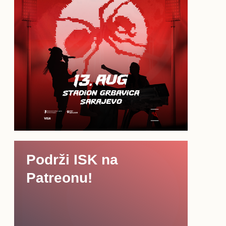
Podrži ISK na
Patreonu!