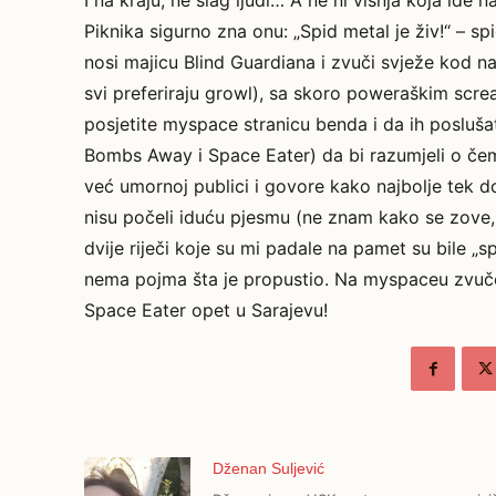
I na kraju, ne šlag ljudi… A ne ni višnja koja id
Piknika sigurno zna onu: „Spid metal je živ!“ – s
nosi majicu Blind Guardiana i zvuči svježe kod n
svi preferiraju growl), sa skoro poweraškim scr
posjetite myspace stranicu benda i da ih posluš
Bombs Away i Space Eater) da bi razumjeli o čem
već umornoj publici i govore kako najbolje tek d
nisu počeli iduću pjesmu (ne znam kako se zove, s
dvije riječi koje su mi padale na pamet su bile „sp
nema pojma šta je propustio. Na myspaceu zvuče 
Space Eater opet u Sarajevu!
Dženan Suljević