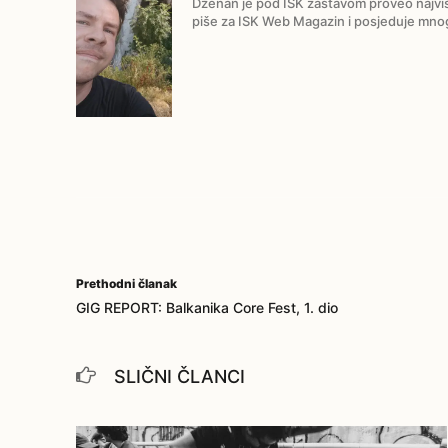
Dženan je pod ISK zastavom proveo najviš
piše za ISK Web Magazin i posjeduje mn
Prethodni članak
GIG REPORT: Balkanika Core Fest, 1. dio
SLIČNI ČLANCI