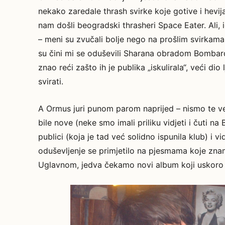
nekako zaredale thrash svirke koje gotive i hevij
nam došli beogradski thrasheri Space Eater. Ali,
– meni su zvučali bolje nego na prošlim svirkama
su čini mi se oduševili Sharana obradom Bombardera
znao reći zašto ih je publika „iskulirala“, veći di
svirati.
A Ormus juri punom parom naprijed – nismo te ve
bile nove (neke smo imali priliku vidjeti i čuti na
publici (koja je tad već solidno ispunila klub) i 
oduševljenje se primjetilo na pjesmama koje znam
Uglavnom, jedva čekamo novi album koji uskoro 