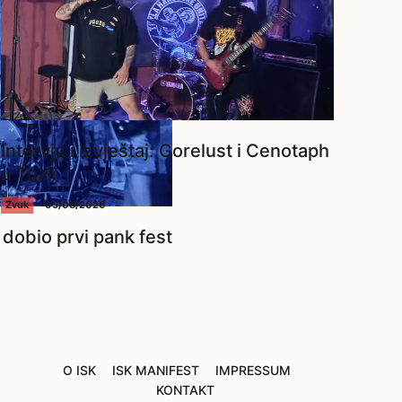
Intervju i izvještaj: Gorelust i Cenotaph
u Tuzli
Zvuk
05/08/2026
dobio prvi pank fest
O ISK
ISK MANIFEST
IMPRESSUM
KONTAKT