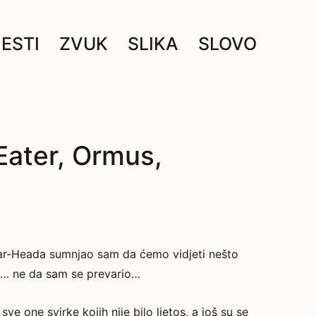
JESTI
ZVUK
SLIKA
SLOVO
ater, Ormus,
ar-Heada sumnjao sam da ćemo vidjeti nešto
o i… ne da sam se prevario…
e one svirke kojih nije bilo ljetos, a još su se