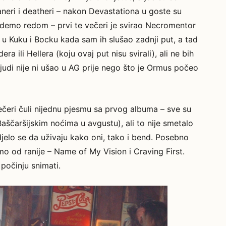
aneri i deatheri – nakon Devastationa u goste su
 idemo redom – prvi te večeri je svirao Necromentor
 u Kuku i Bocku kada sam ih slušao zadnji put, a tad
 ili Hellera (koju ovaj put nisu svirali), ali ne bih
o ljudi nije ni ušao u AG prije nego što je Ormus počeo
čeri čuli nijednu pjesmu sa prvog albuma – sve su
 Baščaršijskim noćima u avgustu), ali to nije smetalo
vidjelo se da uživaju kako oni, tako i bend. Posebno
o od ranije – Name of My Vision i Craving First.
počinju snimati.