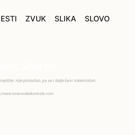
JESTI
ZVUK
SLIKA
SLOVO
arić Sharan
ejdžer; nije porastao, pa se i dalje bavi rokenrolom.
p://www.izvansvakekontrole.com