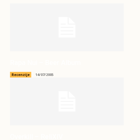
Rapa Nui – Beer Album
Recenzije
14/07/2005
Overkill – ReliXIV