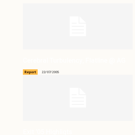
Cerebral Turbulency, Flatline @ AG
Report
22/07/2005
Exit ’05 Highligts