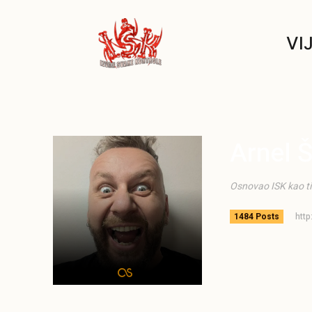
VI
Arnel Š
Osnovao ISK kao tin
htt
1484 Posts