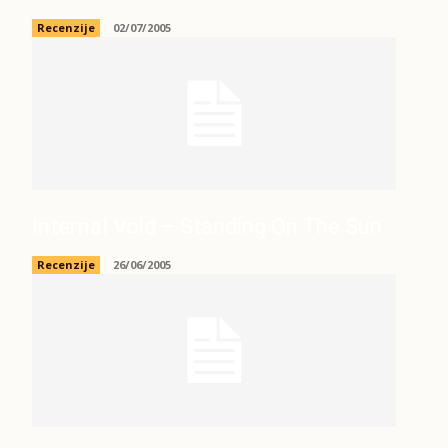
Recenzije
02/07/2005
Internal Void – Standing On The Sun
Recenzije
26/06/2005