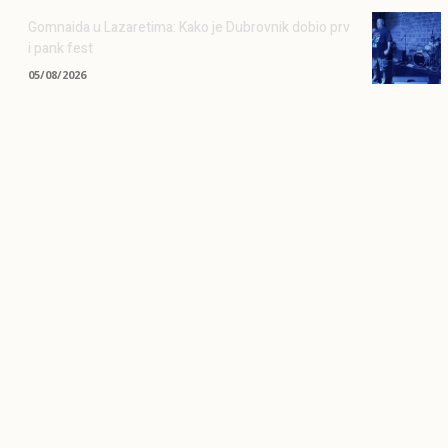
Gomnaida u Lazaretima: Kako je Dubrovnik dobio prv
i pank fest
05/08/2026