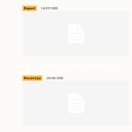
Report
14/07/2005
CKY – An Answer Can Be Found
Recenzije
29/06/2005