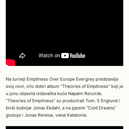
Na turneji Emptiness Over Europe Evergrey predstavlja
svoj novi, vrlo dobri album “Theories of Emptiness” koji je
u junu objavila izdavačka kuća Napalm Records.
“Theories of Emptiness” su producirali Tom. S Englund i
bivši bubnjar Jonas Ekdahl, a na pjesmi “Cold Dreams”
gostuje i Jonas Renkse, vokal Katatonie.