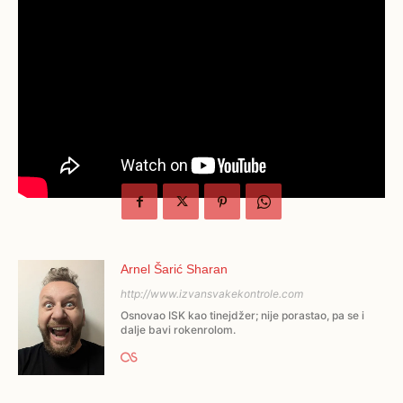
Arnel Šarić Sharan
http://www.izvansvakekontrole.com
Osnovao ISK kao tinejdžer; nije porastao, pa se i
dalje bavi rokenrolom.