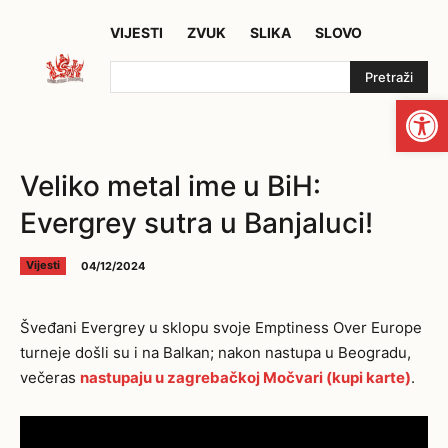
VIJESTI
ZVUK
SLIKA
SLOVO
Pretraži
Open
Veliko metal ime u BiH:
Evergrey sutra u Banjaluci!
04/12/2024
Vijesti
Šveđani Evergrey u sklopu svoje Emptiness Over Europe
turneje došli su i na Balkan; nakon nastupa u Beogradu,
večeras
nastupaju u zagrebačkoj Močvari (kupi karte)
.