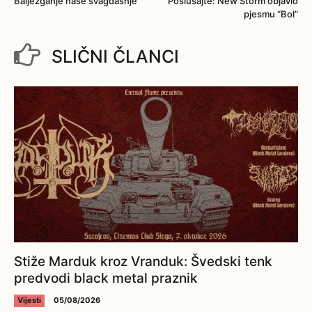
Baljezganje naše svagdašnje
Poslušajte: New Storm objavio
pjesmu “Bol”
SLIČNI ČLANCI
Stiže Marduk kroz Vranduk: Švedski tenk
predvodi black metal praznik
Vijesti
05/08/2026