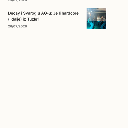
29/07/2026
Decay i Svarog u AG-u: Je li hardcore
(i dalje) iz Tuzle?
26/07/2026