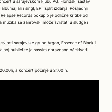
ncert u sarajevskom klubu AG. Floridski sastav
lbuma, ali i singl, EP i split izdanja. Posljednji
a Relapse Records pokupio je odlične kritike od
ova muzika se žanrovski može svrstati u sludge i
svirati sarajevske grupe Argon, Essence of Black i
lnoj publici te je sasvim opravdano očekivati
20.00h, a koncert počinje u 21.00 h.