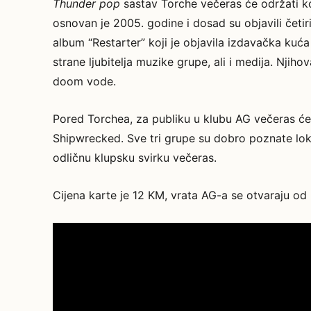
Thunder pop
sastav Torche večeras će održati ko
osnovan je 2005. godine i dosad su objavili četiri a
album “Restarter” koji je objavila izdavačka kuć
strane ljubitelja muzike grupe, ali i medija. Njih
doom vode.
Pored Torchea, za publiku u klubu AG večeras će 
Shipwrecked. Sve tri grupe su dobro poznate loka
odličnu klupsku svirku večeras.
Cijena karte je 12 KM, vrata AG-a se otvaraju od 