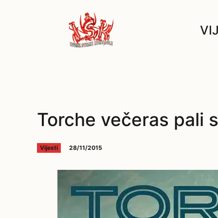
VI
Torche večeras pali 
28/11/2015
Vijesti