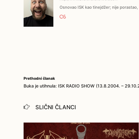
Osnovao ISK kao tinejdžer; nije porastao, 
Prethodni članak
Buka je utihnula: ISK RADIO SHOW (13.8.2004. – 29.10.
SLIČNI ČLANCI