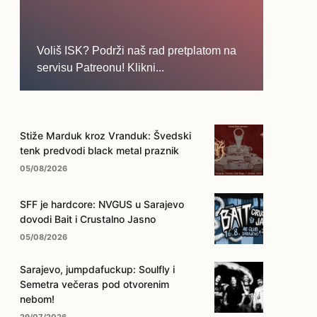
Voliš ISK? Podrži naš rad pretplatom na
servisu Patreonu! Klikni...
... na ovo dugme!
Stiže Marduk kroz Vranduk: Švedski
tenk predvodi black metal praznik
05/08/2026
SFF je hardcore: NVGUS u Sarajevo
dovodi Bait i Crustalno Jasno
05/08/2026
Sarajevo, jumpdafuckup: Soulfly i
Semetra večeras pod otvorenim
nebom!