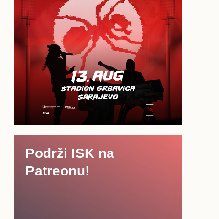
Podrži ISK na
Patreonu!