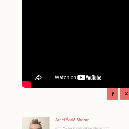
Arnel Šarić Sharan
http://www.izvansvakekontrole.com