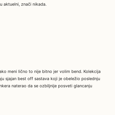
u aktuelni, znači nikada.
ko meni lično to nije bitno jer volim bend. Kolekcija
u sjajan best off sastava koji je obeležio poslednju
nkera naterao da se ozbiljnije posveti glancanju