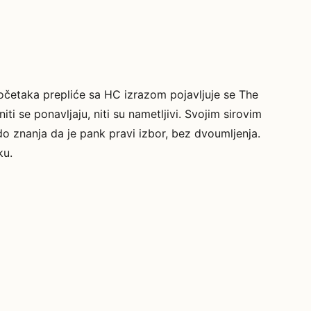
četaka prepliće sa HC izrazom pojavljuje se The
iti se ponavljaju, niti su nametljivi. Svojim sirovim
do znanja da je pank pravi izbor, bez dvoumljenja.
ku.