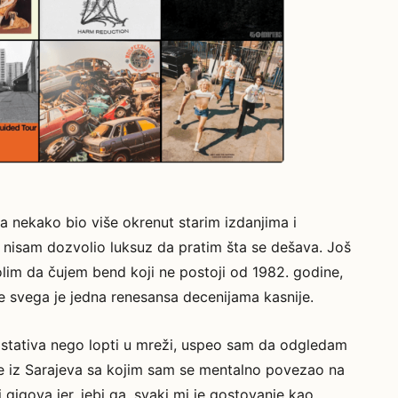
a nekako bio više okrenut starim izdanjima i
nisam dozvolio luksuz da pratim šta se dešava. Još
lim da čujem bend koji ne postoji od 1982. godine,
e svega je jedna renesansa decenijama kasnije.
stativa nego lopti u mreži, uspeo sam da odgledam
de iz Sarajeva sa kojim sam se mentalno povezao na
i gigova jer, jebi ga, svaki mi je gostovanje kao