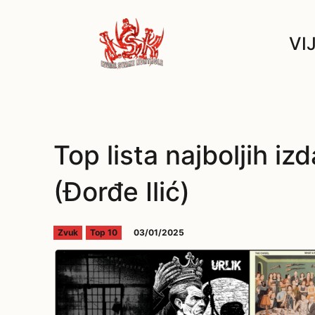
VI
Top lista najboljih i
(Đorđe Ilić)
03/01/2025
Zvuk
Top 10