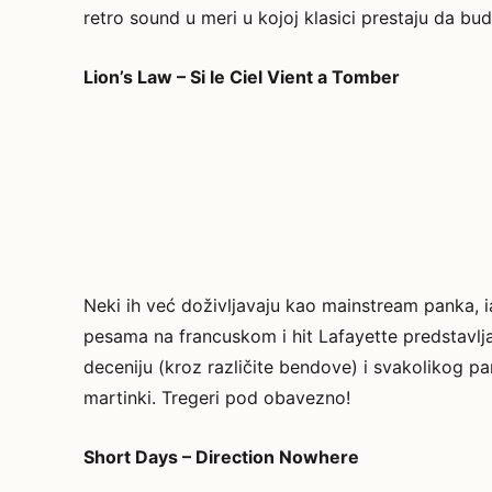
retro sound u meri u kojoj klasici prestaju da bud
Lion’s Law – Si le Ciel Vient a Tomber
Neki ih već doživljavaju kao mainstream panka, ia
pesama na francuskom i hit Lafayette predstavljaj
deceniju (kroz različite bendove) i svakolikog pa
martinki. Tregeri pod obavezno!
Short Days – Direction Nowhere