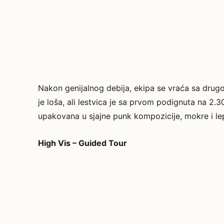
Nakon genijalnog debija, ekipa se vraća sa drugo
je loša, ali lestvica je sa prvom podignuta na 2
upakovana u sjajne punk kompozicije, mokre i lep
High Vis – Guided Tour