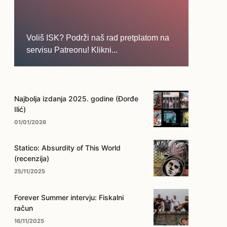
Voliš ISK? Podrži naš rad pretplatom na
servisu Patreonu! Klikni...
... na ovo dugme!
Najbolja izdanja 2025. godine (Đorđe
Ilić)
01/01/2026
Statico: Absurdity of This World
(recenzija)
25/11/2025
Forever Summer intervju: Fiskalni
račun
16/11/2025