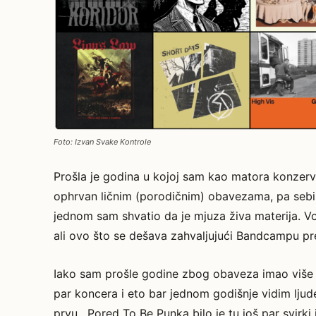
Foto: Izvan Svake Kontrole
Prošla je godina u kojoj sam kao matora konzerv
ophrvan ličnim (porodičnim) obavezama, pa sebi 
jednom sam shvatio da je mjuza živa materija. Vo
ali ovo što se dešava zahvaljujući Bandcampu pr
Iako sam prošle godine zbog obaveza imao više 
par koncera i eto bar jednom godišnje vidim lju
prvu. Pored To Be Punka bilo je tu još par svirki 