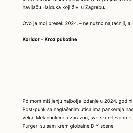
navijaču Hajduka koji živi u Zagrebu.
Ovo je moj presek 2024. – ne nužno najtačniji, a
Koridor – Kroz pukotine
Po mom mišljenju najbolje izdanje u 2024. godi
Post-punk sa naglašenim uticajima pankeraja nas
veka. Melanholično i zarazno, svetski relevantno
Purgeri su sam krem globalne DIY scene.