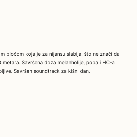
m pločom koja je za nijansu slabija, što ne znači da
.30 metara. Savršena doza melanholije, popa i HC-a
ljive. Savršen soundtrack za kišni dan.