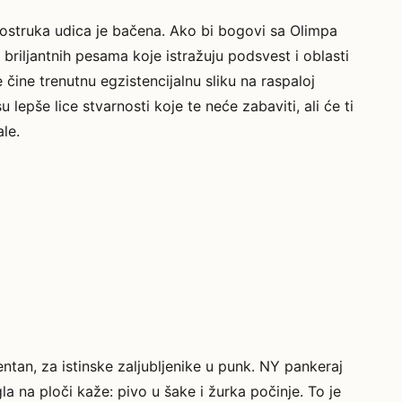
Trostruka udica je bačena. Ako bi bogovi sa Olimpa
briljantnih pesama koje istražuju podsvest i oblasti
čine trenutnu egzistencijalnu sliku na raspaloj
 lepše lice stvarnosti koje te neće zabaviti, ali će ti
le.
entan, za istinske zaljubljenike u punk. NY pankeraj
la na ploči kaže: pivo u šake i žurka počinje. To je