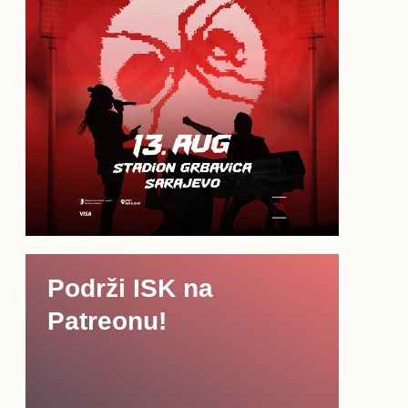
Podrži ISK na
Patreonu!