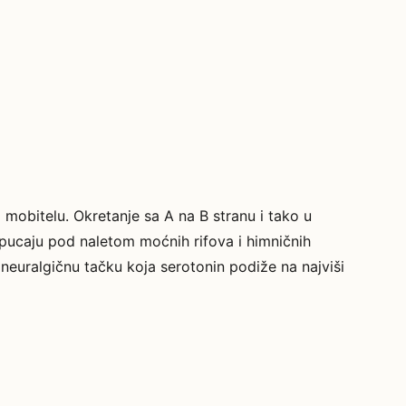
na mobitelu. Okretanje sa A na B stranu i tako u
 pucaju pod naletom moćnih rifova i himničnih
a neuralgičnu tačku koja serotonin podiže na najviši