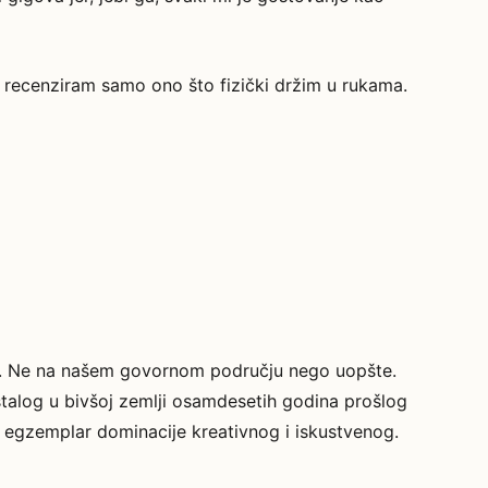
li recenziram samo ono što fizički držim u rukama.
ni. Ne na našem govornom području nego uopšte.
talog u bivšoj zemlji osamdesetih godina prošlog
, egzemplar dominacije kreativnog i iskustvenog.