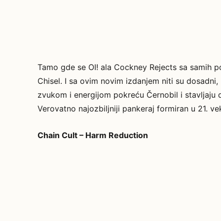
Tamo gde se OI! ala Cockney Rejects sa samih po
Chisel. I sa ovim novim izdanjem niti su dosadni, n
zvukom i energijom pokreću Černobil i stavljaju 
Verovatno najozbiljniji pankeraj formiran u 21. ve
Chain Cult – Harm Reduction