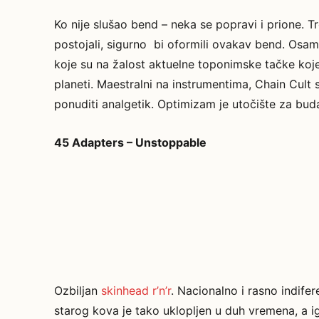
Ko nije slušao bend – neka se popravi i prione. 
postojali, sigurno bi oformili ovakav bend. Osam 
koje su na žalost aktuelne toponimske tačke koje 
planeti. Maestralni na instrumentima, Chain Cult su
ponuditi analgetik. Optimizam je utočište za buda
45 Adapters – Unstoppable
Ozbiljan
skinhead r’n’r
. Nacionalno i rasno indifer
starog kova je tako uklopljen u duh vremena, a ig