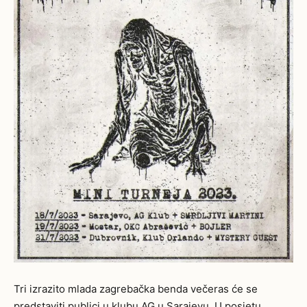
Tri izrazito mlada zagrebačka benda večeras će se
predstaviti publici u klubu AG u Sarajevu. U posjetu