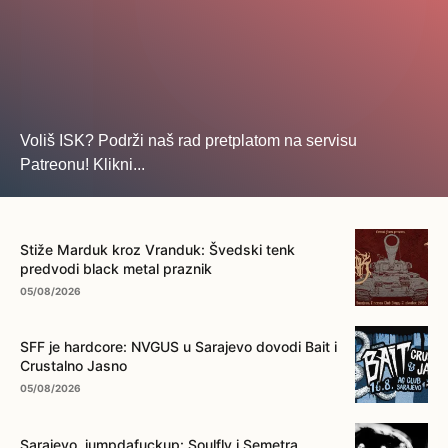
Voliš ISK? Podrži naš rad pretplatom na servisu
Patreonu! Klikni...
... na ovo dugme!
Stiže Marduk kroz Vranduk: Švedski tenk
predvodi black metal praznik
05/08/2026
SFF je hardcore: NVGUS u Sarajevo dovodi Bait i
Crustalno Jasno
05/08/2026
Sarajevo, jumpdafuckup: Soulfly i Semetra