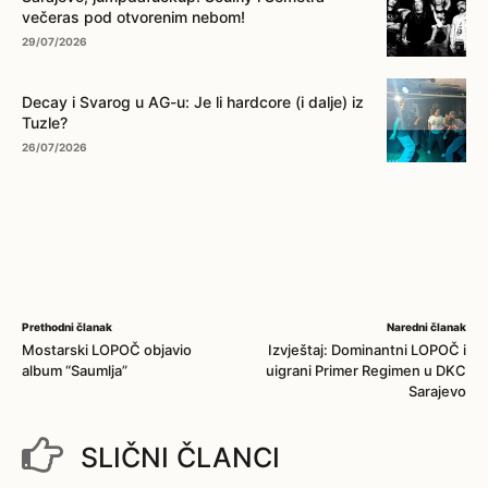
večeras pod otvorenim nebom!
29/07/2026
Decay i Svarog u AG-u: Je li hardcore (i dalje) iz
Tuzle?
26/07/2026
Prethodni članak
Naredni članak
Mostarski LOPOČ objavio
Izvještaj: Dominantni LOPOČ i
album “Saumlja”
uigrani Primer Regimen u DKC
Sarajevo
SLIČNI ČLANCI