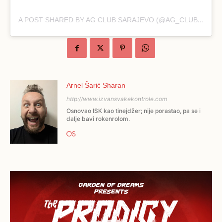
A POST SHARED BY AG CLUB SARAJEVO (@AG_CLUB_SARAJEVO)
Arnel Šarić Sharan
http://www.izvansvakekontrole.com
Osnovao ISK kao tinejdžer; nije porastao, pa se i
dalje bavi rokenrolom.