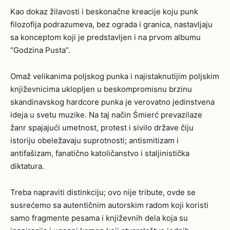
Kao dokaz žilavosti i beskonačne kreacije koju punk
filozofija podrazumeva, bez ograda i granica, nastavljaju
sa konceptom koji je predstavljen i na prvom albumu
“Godzina Pusta”.
Omaž velikanima poljskog punka i najistaknutijim poljskim
književnicima uklopljen u beskompromisnu brzinu
skandinavskog hardcore punka je verovatno jedinstvena
ideja u svetu muzike. Na taj način Śmierć prevazilaze
žanr spajajući umetnost, protest i sivilo države čiju
istoriju obeležavaju suprotnosti; antismitizam i
antifašizam, fanatično katoličanstvo i staljinistička
diktatura.
Treba napraviti distinkciju; ovo nije tribute, ovde se
susrećemo sa autentičnim autorskim radom koji koristi
samo fragmente pesama i književnih dela koja su