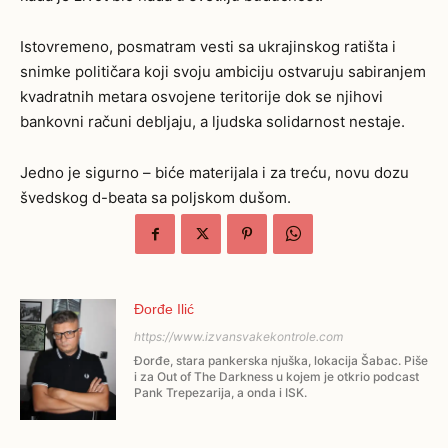
Istovremeno, posmatram vesti sa ukrajinskog ratišta i
snimke političara koji svoju ambiciju ostvaruju sabiranjem
kvadratnih metara osvojene teritorije dok se njihovi
bankovni računi debljaju, a ljudska solidarnost nestaje.
Jedno je sigurno – biće materijala i za treću, novu dozu
švedskog d-beata sa poljskom dušom.
Đorđe Ilić
https://www.izvansvakekontrole.com
Đorđe, stara pankerska njuška, lokacija Šabac. Piše
i za Out of The Darkness u kojem je otkrio podcast
Pank Trepezarija, a onda i ISK.