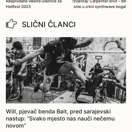
Rasprodane vikend ulaznice za
Izvještaj: Carpenter Brut – bili
Hellfest 2023
smo u crkvi synthwave boga!
SLIČNI ČLANCI
Will, pjevač benda Bait, pred sarajevski
nastup: “Svako mjesto nas nauči nečemu
novom”