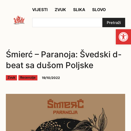
VIJESTI
ZVUK
SLIKA
SLOVO
Pretraži
Open
Śmierć – Paranoja: Švedski d-
beat sa dušom Poljske
19/10/2022
Zvuk
Recenzije