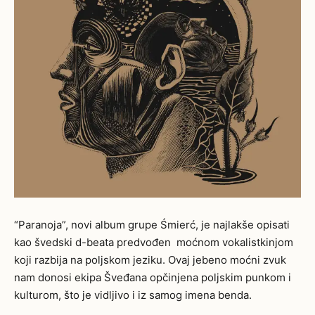
“Paranoja”, novi album grupe Śmierć, je najlakše opisati
kao švedski d-beata predvođen moćnom vokalistkinjom
koji razbija na poljskom jeziku. Ovaj jebeno moćni zvuk
nam donosi ekipa Šveđana opčinjena poljskim punkom i
kulturom, što je vidljivo i iz samog imena benda.