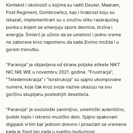
Kontekst i okolnosti u kojima su radili Deuter, Maanam,
Post Regiment, Gombrowitcz, kao i hrabrost koju su
iskazali, implementirani su u zvučnu sliku razarajućeg
punka u kojem se smenjuju spore deonice, brzina i
energija. Śmierć je učinio da se umetnici i jedno vreme
ne zaborave kroz napomenu da sada živimo možda i u
gorem trenutku.
“Paranoja” je objavljena od strane poljske etikete NIKT
NIC NIE WIE u novembru 2021. godine. “Frustracja”,
“Teledemokracja” i “Isnstrukcja” su sjajno ukompovane
numere, koje čak kroz svoje nazive ukazuju na svu
gorčinu skupljanu poslednjih desetleća.
“Paranoja” je sociološki zanimljivo, umetnički autentično,
ljudski toplo i iskreno muzičko delo. Sjajno spakovani
digipack vrtim bar jednom dnevno i prisećam se vremena
kada je život bio nada u svetliju budućnost.