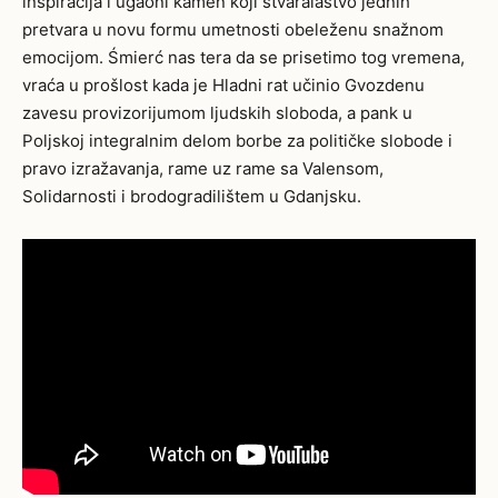
inspiracija i ugaoni kamen koji stvaralaštvo jednih
pretvara u novu formu umetnosti obeleženu snažnom
emocijom. Śmierć nas tera da se prisetimo tog vremena,
vraća u prošlost kada je Hladni rat učinio Gvozdenu
zavesu provizorijumom ljudskih sloboda, a pank u
Poljskoj integralnim delom borbe za političke slobode i
pravo izražavanja, rame uz rame sa Valensom,
Solidarnosti i brodogradilištem u Gdanjsku.