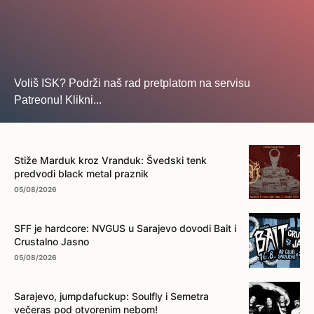
Voliš ISK? Podrži naš rad pretplatom na servisu
Patreonu! Klikni...
... na ovo dugme!
Stiže Marduk kroz Vranduk: Švedski tenk
predvodi black metal praznik
05/08/2026
SFF je hardcore: NVGUS u Sarajevo dovodi Bait i
Crustalno Jasno
05/08/2026
Sarajevo, jumpdafuckup: Soulfly i Semetra
večeras pod otvorenim nebom!