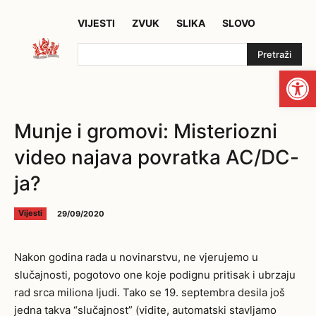
VIJESTI
ZVUK
SLIKA
SLOVO
Pretraži
Open
Munje i gromovi: Misteriozni
video najava povratka AC/DC-
ja?
29/09/2020
Vijesti
Nakon godina rada u novinarstvu, ne vjerujemo u
slučajnosti, pogotovo one koje podignu pritisak i ubrzaju
rad srca miliona ljudi. Tako se 19. septembra desila još
jedna takva “slučajnost” (vidite, automatski stavljamo