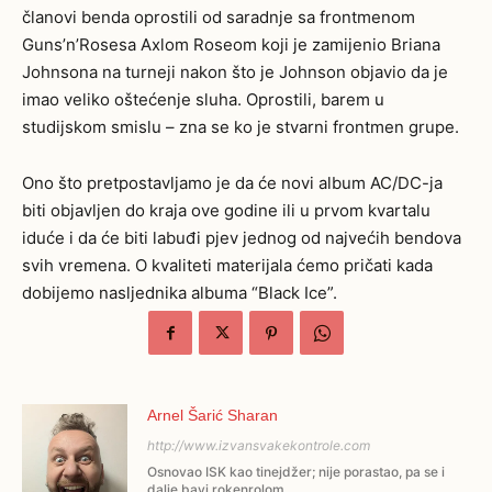
članovi benda oprostili od saradnje sa frontmenom
Guns’n’Rosesa Axlom Roseom koji je zamijenio Briana
Johnsona na turneji nakon što je Johnson objavio da je
imao veliko oštećenje sluha. Oprostili, barem u
studijskom smislu – zna se ko je stvarni frontmen grupe.
Ono što pretpostavljamo je da će novi album AC/DC-ja
biti objavljen do kraja ove godine ili u prvom kvartalu
iduće i da će biti labuđi pjev jednog od najvećih bendova
svih vremena. O kvaliteti materijala ćemo pričati kada
dobijemo nasljednika albuma “Black Ice”.
Arnel Šarić Sharan
http://www.izvansvakekontrole.com
Osnovao ISK kao tinejdžer; nije porastao, pa se i
dalje bavi rokenrolom.