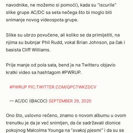
navodnike, ne možemo si pomoći), kada su “iscurile”
slike grupe AC/DC sa seta nečega što bi moglo biti
snimanje novog videospota grupe.
Slike su ubrzo povučene, ali koliko se da primijetiti, na
njima su bubnjar Phil Rudd, vokal Brian Johnson, pa čak i
basista Cliff Williams.
Prije manje od pola sata, bend je na Twitteru objavio
kratki video sa hashtagom #PWRUP.
#PWRUP
PIC.TWITTER.COM/QPCTWKZDCV
— AC/DC (@ACDC)
SEPTEMBER 29, 2020
Ono što, uslovno rečeno, znamo o novom albumu u ovom
trenutku je da je već snimljen, da će sadržavati dionice
pokojnog Malcolma Younga na “
svakoj pjesmi”
i da su se