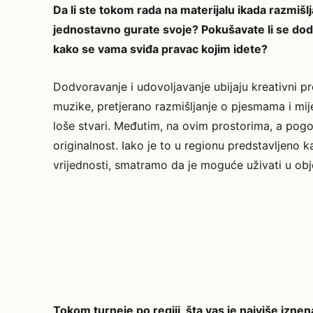
Da li ste tokom rada na materijalu ikada razmišlja
jednostavno gurate svoje? Pokušavate li se dodvo
kako se vama sviđa pravac kojim idete?
Dodvoravanje i udovoljavanje ubijaju kreativni p
muzike, pretjerano razmišljanje o pjesmama i mije
loše stvari. Međutim, na ovim prostorima, a pog
originalnost. Iako je to u regionu predstavljeno 
vrijednosti, smatramo da je moguće uživati u obje 
Tokom turneje po regiji, šta vas je najviše izne