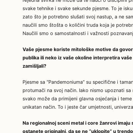
Nijedna svirka ne može da te nauči o disciplini p
svake tehnike i svake sekunde pjesme. To je isk
zato što je potrebno slušati svoj nastup, a ne 
naučili smo štošta o količini truda koja je potre
Naučili smo o samostalnosti i važnosti poznava
Vaše pjesme koriste mitološke motive da govore
publika ili neko iz vaše okoline interpretira va
zamišljali?
Pjesme sa “Pandemoniuma” su specifične i taman 
protumači na svoj način. Iako nismo upoznati sa
svako može da primijeni glavna osjećanja i teme
unikatan način. To i jeste čar umjetnosti, univerza
Na regionalnoj sceni metal i core žanrovi imaju s
ostanete originalni, da se ne “uklopite” u trend