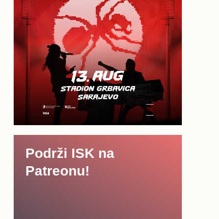
Podrži ISK na
Patreonu!