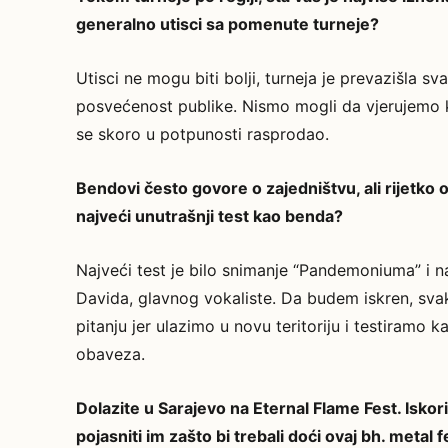
generalno utisci sa pomenute turneje?
Utisci ne mogu biti bolji, turneja je prevazišla sv
posvećenost publike. Nismo mogli da vjerujemo k
se skoro u potpunosti rasprodao.
Bendovi često govore o zajedništvu, ali rijetko o
najveći unutrašnji test kao benda?
Najveći test je bilo snimanje “Pandemoniuma” i n
Davida, glavnog vokaliste. Da budem iskren, svak
pitanju jer ulazimo u novu teritoriju i testiramo
obaveza.
Dolazite u Sarajevo na Eternal Flame Fest. Iskoris
pojasniti im zašto bi trebali doći ovaj bh. metal 