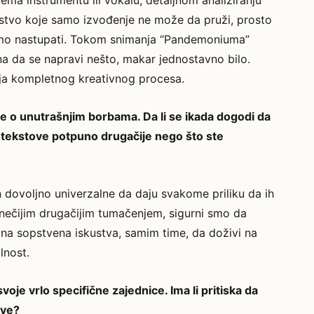
rema instrumentu ili vokalu, detaljnom analiziranju
ustvo koje samo izvođenje ne može da pruži, prosto
samo nastupati. Tokom snimanja “Pandemoniuma”
bna da se napravi nešto, makar jednostavno bilo.
nja kompletnog kreativnog procesa.
 o unutrašnjim borbama. Da li se ikada dogodi da
še tekstove potpuno drugačije nego što ste
dovoljno univerzalne da daju svakome priliku da ih
 nečijim drugačijim tumačenjem, sigurni smo da
 na sopstvena iskustva, samim time, da doživi na
lnost.
voje vrlo specifične zajednice. Ima li pritiska da
ove?