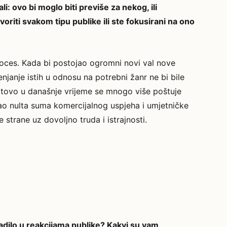
li: ovo bi moglo biti previše za nekog, ili
riti svakom tipu publike ili ste fokusirani na ono
roces. Kada bi postojao ogromni novi val nove
njanje istih u odnosu na potrebni žanr ne bi bile
otovo u današnje vrijeme se mnogo više poštuje
kao nulta suma komercijalnog uspjeha i umjetničke
strane uz dovoljno truda i istrajnosti.
nadilo u reakcijama publike? Kakvi su vam