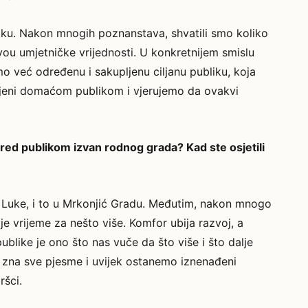
etku. Nakon mnogih poznanstava, shvatili smo koliko
vou umjetničke vrijednosti. U konkretnijem smislu
već određenu i sakupljenu ciljanu publiku, koja
ljeni domaćom publikom i vjerujemo da ovakvi
 pred publikom izvan rodnog grada? Kad ste osjetili
e Luke, i to u Mrkonjić Gradu. Međutim, nakon mnogo
je vrijeme za nešto više. Komfor ubija razvoj, a
publike je ono što nas vuče da što više i što dalje
zna sve pjesme i uvijek ostanemo iznenađeni
šci.