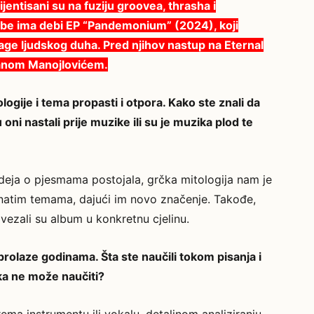
ijentisani su na fuziju groovea, thrasha i
sebe ima debi EP “Pandemonium” (2024), koji
nage ljudskog duha. Pred njihov nastup na Eternal
vanom Manojlovićem.
gije i tema propasti i otpora. Kako ste znali da
ni nastali prije muzike ili su je muzika plod te
deja o pjesmama postojala, grčka mitologija nam je
natim temama, dajući im novo značenje. Takođe,
ovezali su album u konkretnu cjelinu.
rolaze godinama. Šta ste naučili tokom pisanja i
ka ne može naučiti?