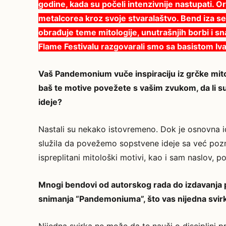
godine, kada su počeli intenzivnije nastupati. Or
metalcorea kroz svoje stvaralaštvo. Bend iza 
obrađuje teme mitologije, unutrašnjih borbi i s
Flame Festivalu razgovarali smo sa basistom I
Vaš Pandemonium vuče inspiraciju iz grčke mitolo
baš te motive povežete s vašim zvukom, da li su o
ideje?
Nastali su nekako istovremeno. Dok je osnovna i
služila da povežemo sopstvene ideje sa već poz
ispreplitani mitološki motivi, kao i sam naslov, p
Mnogi bendovi od autorskog rada do izdavanja p
snimanja “Pandemoniuma”, što vas nijedna svir