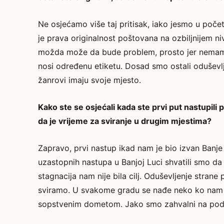
Ne osjećamo više taj pritisak, iako jesmo u poč
je prava originalnost poštovana na ozbiljnijem ni
možda može da bude problem, prosto jer nemamo 
nosi određenu etiketu. Dosad smo ostali odušev
žanrovi imaju svoje mjesto.
Kako ste se osjećali kada ste prvi put nastupili
da je vrijeme za sviranje u drugim mjestima?
Zapravo, prvi nastup ikad nam je bio izvan Banj
uzastopnih nastupa u Banjoj Luci shvatili smo da 
stagnacija nam nije bila cilj. Oduševljenje strane 
sviramo. U svakome gradu se nađe neko ko nam 
sopstvenim dometom. Jako smo zahvalni na podr